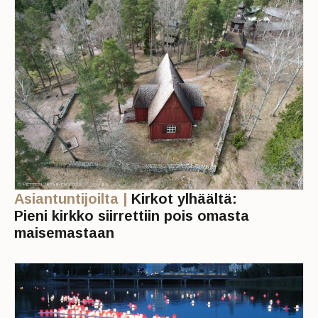
Asiantuntijoilta |
Kirkot ylhäältä:
Pieni kirkko siirrettiin pois omasta
maisemastaan