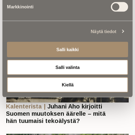
Markkinointi
Luitko jo nämä?
Näytä tiedot
Salli kaikki
Salli valinta
Kiellä
Kalenterista |
Juhani Aho kirjoitti
Suomen muutoksen äärelle – mitä
hän tuumaisi tekoälystä?