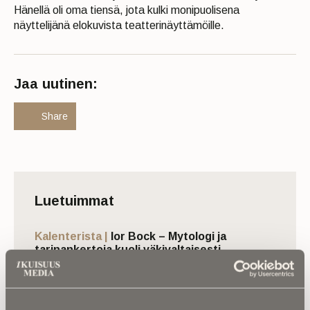
Hänellä oli oma tiensä, jota kulki monipuolisena
näyttelijänä elokuvista teatterinäyttämöille.
Jaa uutinen:
Share
Luetuimmat
Kalenterista |
Ior Bock – Mytologi ja
tarinankertoja kuoli väkivaltaisesti
Kuolinuutiset |
“Yksi taivas kaiken yllä” –
Retkeilytubettaja Ali Leiniö kuoli