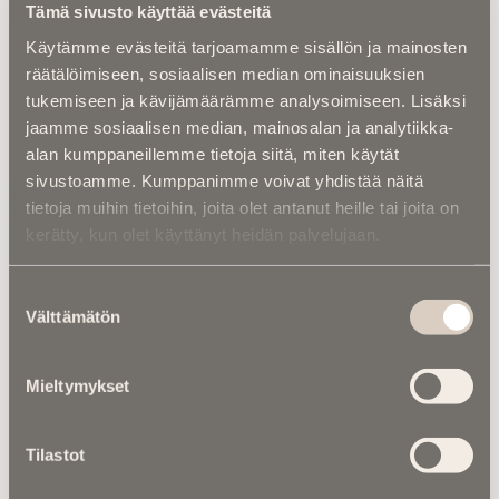
hiihtovaelluksella Lapissa
Tämä sivusto käyttää evästeitä
Käytämme evästeitä tarjoamamme sisällön ja mainosten
Kuolema koskettaa |
RebelWerksin Aatu
räätälöimiseen, sosiaalisen median ominaisuuksien
Turpeinen rakentaa romuista muistoja –
“Mulla on ihan kiire elää”
tukemiseen ja kävijämäärämme analysoimiseen. Lisäksi
jaamme sosiaalisen median, mainosalan ja analytiikka-
alan kumppaneillemme tietoja siitä, miten käytät
Asiantuntijoilta |
IM selvitti: Miten
hautapaikka ”omistetaan”, ja miten
sivustoamme. Kumppanimme voivat yhdistää näitä
hallintaoikeus siirtyy vuosikymmenten
tietoja muihin tietoihin, joita olet antanut heille tai joita on
kuluessa?
kerätty, kun olet käyttänyt heidän palvelujaan.
Asiantuntijoilta |
Kuka kustantaa
Suostumuksen
kalmasiivouksen? – Moni maksaa turhaan
vainajan vuokra-asunnon siivouksesta ­
Välttämätön
valinta
Mieltymykset
Tilastot