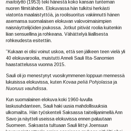
maitotyttö
(1953) teki hänestä koko kansan tunteman
nuoren filmitähden. Elokuvassa hän tulkitsi herkästi
viatonta maalaistyttöä, ja roolisuoritus vakiinnutti hänen
asemansa suomalaisen elokuvan valovoimaisimpien
naisnäyttelijöiden joukossa. Jotkut pitivät roolia kuitenkin
liian sensuellina ja rohkeana. Vähättelyä liiallisesta
rohkeudesta esitettiin.
”Kukaan ei olisi voinut uskoa, että sen jälkeen teen vielä yli
40 elokuvaroolia, muistutti Anneli Sauli Ilta-Sanomien
haastattelussa vuonna 2015.
Sauli oli jo menestynyt vuosikymmenen loppuun mennessä
lukuisissa elokuvissa, kuten
Kovaa peliä Pohjolassa
ja
Nuoruus vauhdissa
.
Kun suomalainen elokuva koki 1960-luvulla
laskusuhdanteen, Sauli haki uusia mahdollisuuksia
ulkomailta. Hän työskenteli Saksassa taiteilijanimellä Ann
Savo ja näytteli useissa elokuvissa ennen paluutaan
Suomeen. Saksasta tultuaan Sauli liittyi Joensuun