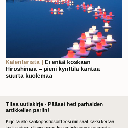
Kalenterista |
Ei enää koskaan
Hiroshimaa – pieni kynttilä kantaa
suurta kuolemaa
Tilaa uutiskirje - Pääset heti parhaiden
artikkelien pariin!
Kirjoita alle sähköpostiosoitteesi niin saat kaksi kertaa
kuukaudessa Ikuisuusmedian uutiskirjeen ja varmistat,