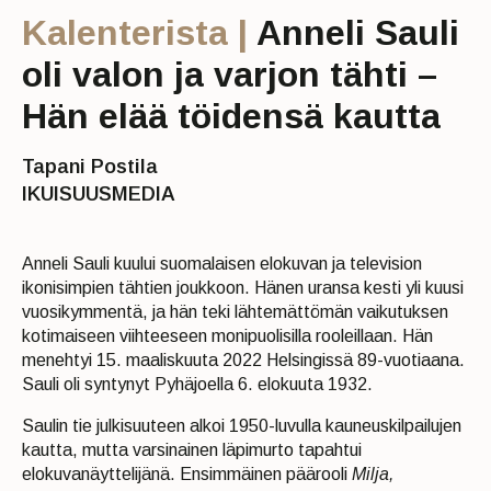
Kalenterista |
Anneli Sauli
oli valon ja varjon tähti –
Hän elää töidensä kautta
Tapani Postila
IKUISUUSMEDIA
Anneli Sauli kuului suomalaisen elokuvan ja television
ikonisimpien tähtien joukkoon. Hänen uransa kesti yli kuusi
vuosikymmentä, ja hän teki lähtemättömän vaikutuksen
kotimaiseen viihteeseen monipuolisilla rooleillaan. Hän
menehtyi 15. maaliskuuta 2022 Helsingissä 89-vuotiaana.
Sauli oli syntynyt Pyhäjoella 6. elokuuta 1932.
Saulin tie julkisuuteen alkoi 1950-luvulla kauneuskilpailujen
kautta, mutta varsinainen läpimurto tapahtui
elokuvanäyttelijänä. Ensimmäinen päärooli
Milja,