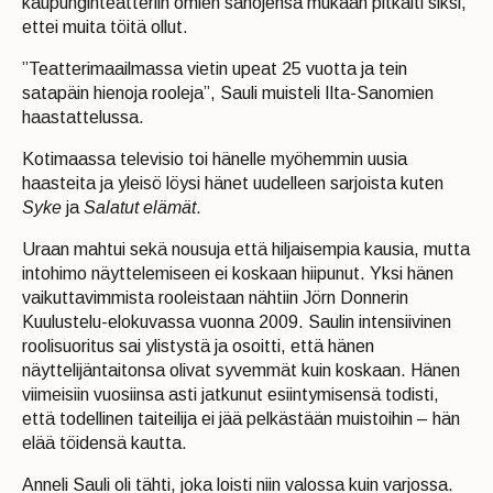
kaupunginteatteriin omien sanojensa mukaan pitkälti siksi,
ettei muita töitä ollut.
”Teatterimaailmassa vietin upeat 25 vuotta ja tein
satapäin hienoja rooleja”, Sauli muisteli Ilta-Sanomien
haastattelussa.
Kotimaassa televisio toi hänelle myöhemmin uusia
haasteita ja yleisö löysi hänet uudelleen sarjoista kuten
Syke
ja
Salatut elämät
.
Uraan mahtui sekä nousuja että hiljaisempia kausia, mutta
intohimo näyttelemiseen ei koskaan hiipunut. Yksi hänen
vaikuttavimmista rooleistaan nähtiin Jörn Donnerin
Kuulustelu-elokuvassa vuonna 2009. Saulin intensiivinen
roolisuoritus sai ylistystä ja osoitti, että hänen
näyttelijäntaitonsa olivat syvemmät kuin koskaan. Hänen
viimeisiin vuosiinsa asti jatkunut esiintymisensä todisti,
että todellinen taiteilija ei jää pelkästään muistoihin – hän
elää töidensä kautta.
Anneli Sauli oli tähti, joka loisti niin valossa kuin varjossa.