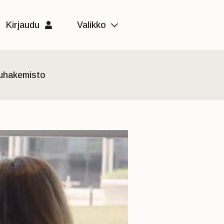
Kirjaudu
Valikko
luhakemisto