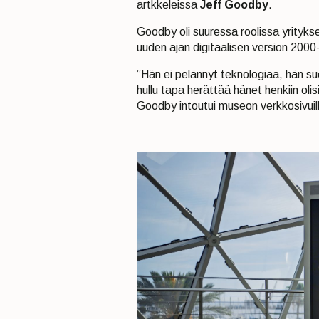
artkkeleissa
Jeff Goodby
.
Goodby oli suuressa roolissa yrityk
uuden ajan digitaalisen version 2000-l
”Hän ei pelännyt teknologiaa, hän s
hullu tapa herättää hänet henkiin o
Goodby intoutui museon verkkosivuil