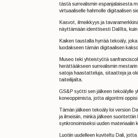
tästä surrealismin espanjalaisesta m
virtuaaliselle hahmolle digitaalisen s
Kasvot, ilmeikkyys ja tavaramerkkin
näyttämään identtisesti Dalílta, kuin
Kaiken taustalla hyrrää tekoäly, jok
luodakseen tämän digitaalisen kakso
Museo teki yhteistyötä sanfrancisco
herättääkseen surrealismin mestarin
satoja haastatteluja, sitaatteja ja o
taiteilijalta.
GS&P syötti sen jälkeen tekoälylle yli
koneoppimista, jotta algoritmi oppis
Tämän jälkeen tekoäly loi version Da
ja ilmeisiin, minkä jälkeen suoritettii
synkronoimiseksi uuden materiaalin 
Luotiin uudelleen kuviteltu Dali, jotta 