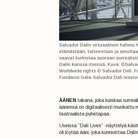
Salvador Dalín virtuaalinen hahmo h
elämästään, taiteestaan ja ainutla
saavat kurkistaa suoraan surrealisti
Dalín kanssa itsensä. Kuva: ©Salvad
Worldwide rights © Salvador Dalí. 
Fundacio Gala-Salvador Dali reserve
ÄÄNEN
takana, joka kuiskaa surreali
äänensä on digitaalisesti muokattu
teatraalista puhetapaa.
Useissa ”Dalí Lives” -näyttelyä käsi
oli löytää ääni, joka kunnioittaa Dalí