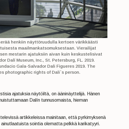
erää henkiin näyttöruudulla kertoen värikkäästi
atuisesta maailmankatsomuksestaan. Vierailijat
sen mestarin ajatuksiin aivan kuin keskustelisivat
or Dalí Museum, Inc., St. Petersburg, FL. 2019.
Fundacio Gala-Salvador Dali Figueres 2019. The
s photographic rights of Dali´s person.
stisia ajatuksia näytöiltä, on ääninäyttelijä. Hänen
 muistuttamaan Dalín tunnusomaista, hieman
ttelevissä artikkeleissa mainitaan, että pyrkimyksenä
n ainutlaatuista sointia olematta pelkkä karikatyyri.