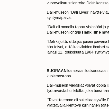
vuorovaikutustilanteita Dalín kanssa
Dalí-museon ”Dalí Lives” näyttely ava
syntymäpäivä.
”Dalí oli monella tapaa visionääri ja
Dalí-museon johtaja
Hank Hine
näyt
”Dali kirjoitti, että jos jonain päivä
hän toivoi, että kahviloiden ihmiset 
lainasi 11. toukokuuta 1904 syntynyt
SUORAAN
kameraan katsoessaan D
kuolemastaan.
Dali-museon vierailijat voivat oppia 
työtavoista henkilöltä, joka tunsi häne
”Tavoitteemme oli sukeltaa syvälle D
yllättävä ja kiehtova kuin hänen tait