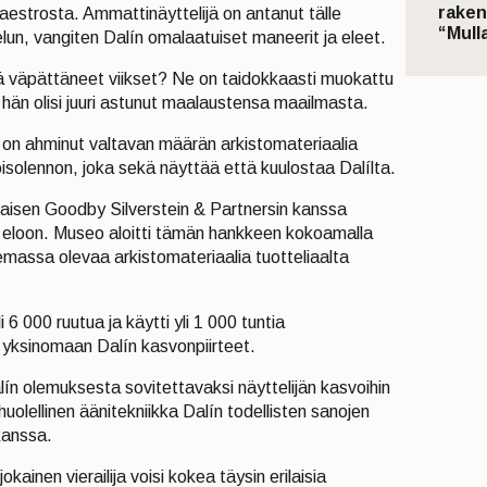
raken
aestrosta. Ammattinäyttelijä on antanut tälle
“Mulla
ielun, vangiten Dalín omalaatuiset maneerit ja eleet.
ä väpättäneet viikset? Ne on taidokkaasti muokattu
 hän olisi juuri astunut maalaustensa maailmasta.
a on ahminut valtavan määrän arkistomateriaalia
isolennon, joka sekä näyttää että kuulostaa Dalílta.
laisen Goodby Silverstein & Partnersin kanssa
 eloon. Museo aloitti tämän hankkeen kokoamalla
lemassa olevaa arkistomateriaalia tuotteliaalta
 6 000 ruutua ja käytti yli 1 000 tuntia
i yksinomaan Dalín kasvonpiirteet.
lín olemuksesta sovitettavaksi näyttelijän kasvoihin
n huolellinen äänitekniikka Dalín todellisten sanojen
kanssa.
jokainen vierailija voisi kokea täysin erilaisia