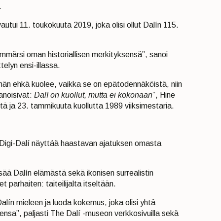
.
utui 11. toukokuuta 2019, joka olisi ollut Dalín 115.
 ymmärsi oman historiallisen merkityksensä”, sanoi
telyn ensi-illassa.
nä hän ehkä kuolee, vaikka se on epätodennäköistä, niin
sanoisivat:
Dalí on kuollut, mutta ei kokonaan
”, Hine
tä ja 23. tammikuuta kuollutta 1989 viiksimestaria.
igi-Dalí näyttää haastavan ajatuksen omasta
lisää Dalín elämästä sekä ikonisen surrealistin
t parhaiten: taiteilijalta itseltään.
alín mieleen ja luoda kokemus, joka olisi yhtä
eensa”, paljasti The Dalí -museon verkkosivuilla sekä