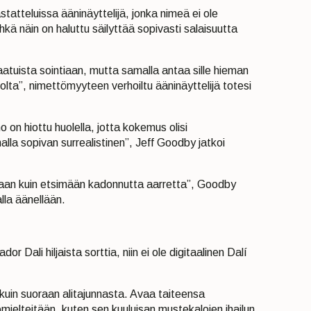
aastatteluissa ääninäyttelijä, jonka nimeä ei ole
hkä näin on haluttu säilyttää sopivasti salaisuutta
atuista sointiaan, mutta samalla antaa sille hieman
piolta”, nimettömyyteen verhoiltu ääninäyttelijä totesi
o on hiottu huolella, jotta kokemus olisi
la sopivan surrealistinen”, Jeff Goodby jatkoi
an kuin etsimään kadonnutta aarretta”, Goodby
lla äänellään.
dor Dali hiljaista sorttia, niin ei ole digitaalinen Dalí
uin suoraan alitajunnasta. Avaa taiteensa
omielteitään, kuten sen kuuluisan mustekalojen ihailun