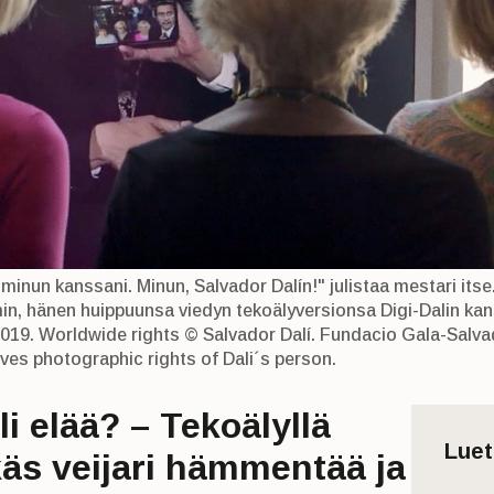
minun kanssani. Minun, Salvador Dalín!" julistaa mestari itse
in, hänen huippuunsa viedyn tekoälyversionsa Digi-Dalin kan
 2019. Worldwide rights © Salvador Dalí. Fundacio Gala-Salva
ves photographic rights of Dali´s person.
li elää? – Tekoälyllä
Lue
käs veijari hämmentää ja