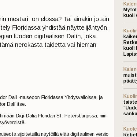
Kalen
Mytol
kuoli 
in mestari, on elossa? Tai ainakin jotain
ttely Floridassa yhdistää näyttelijäntyön,
Kuoli
gian luoden digitaalisen Dalín, joka
kaiken
Retke
tämä nerokasta taidetta vai hieman
kuoli 
Lapis
Kalen
muist
päätt
Kuoli
vador Dalí -museoon Floridassa Yhdysvalloissa, ja
taist
or Dalí itse.
”Uude
sanka
imään Digi-Dalia Floridan St. Petersburgissa, niin
 syövereistä.
Kuole
useota sijoitetuilla näytöillä elää digitaalinen versio
Rebel