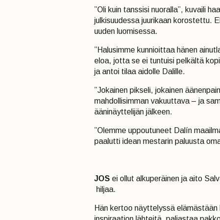
”Oli kuin tanssisi nuoralla”, kuvaili h
julkisuudessa juurikaan korostettu. E
uuden luomisessa.
”Halusimme kunnioittaa hänen ainutla
eloa, jotta se ei tuntuisi pelkältä ko
ja antoi tilaa aidolle Dalille.
”Jokainen pikseli, jokainen äänenpain
mahdollisimman vakuuttava – ja samal
ääninäyttelijän jälkeen.
”Olemme uppoutuneet Dalín maailma
paalutti idean mestarin paluusta oma
JOS
ei ollut alkuperäinen ja aito Salva
hiljaa.
Hän kertoo näyttelyssä elämästään k
inspiraation lähteitä, paljastaa pakk