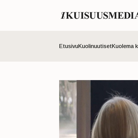
Etusivu
Kuolinuutiset
Kuolema k