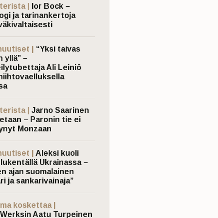
terista |
Ior Bock –
ogi ja tarinankertoja
väkivaltaisesti
nuutiset |
“Yksi taivas
 yllä” –
ilytubettaja Ali Leiniö
hiihtovaelluksella
sa
terista |
Jarno Saarinen
etaan – Paronin tie ei
ynyt Monzaan
nuutiset |
Aleksi kuoli
elukentällä Ukrainassa –
n ajan suomalainen
ri ja sankarivainaja”
ma koskettaa |
Werksin Aatu Turpeinen