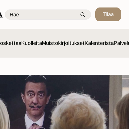
Search
Tilaa
for:
oskettaa
Kuolleita
Muistokirjoitukset
Kalenterista
Palve