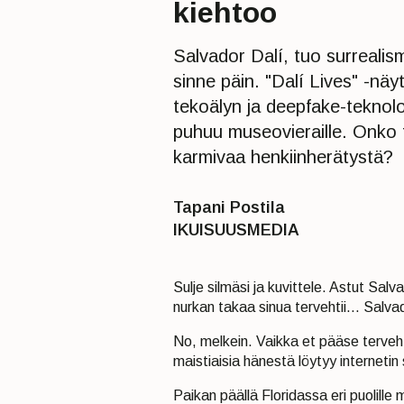
kiehtoo
Salvador Dalí, tuo surrealism
sinne päin. "Dalí Lives" -näy
tekoälyn ja deepfake-teknolo
puhuu museovieraille. Onko 
karmivaa henkiinherätystä?
Tapani Postila
IKUISUUSMEDIA
Sulje silmäsi ja kuvittele. Astut Sal
nurkan takaa sinua tervehtii… Salvad
No, melkein. Vaikka et pääse terveht
maistiaisia hänestä löytyy internetin
Paikan päällä Floridassa eri puolille m