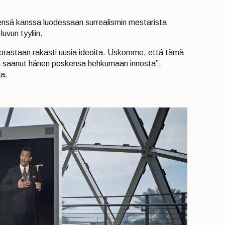
sensä kanssa luodessaan surrealismin mestarista
uvun tyyliin.
uorastaan rakasti uusia ideoita. Uskomme, että tämä
lisi saanut hänen poskensa hehkumaan innosta”,
la.