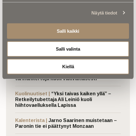
absoluuttisesti aina oikeassa. Tätä ”selittämätön
mysteeri” lopulta tarkoittaneekin.
Näytä tiedot
Salli kaikki
Kirjoittaja on Ikuisuusmedian tuottaja-toimittaja
Salli valinta
Luetuimmat
Kiellä
Kalenterista |
Ior Bock – Mytologi ja
tarinankertoja kuoli väkivaltaisesti
Kuolinuutiset |
“Yksi taivas kaiken yllä” –
Retkeilytubettaja Ali Leiniö kuoli
hiihtovaelluksella Lapissa
Kalenterista |
Jarno Saarinen muistetaan –
Paronin tie ei päättynyt Monzaan