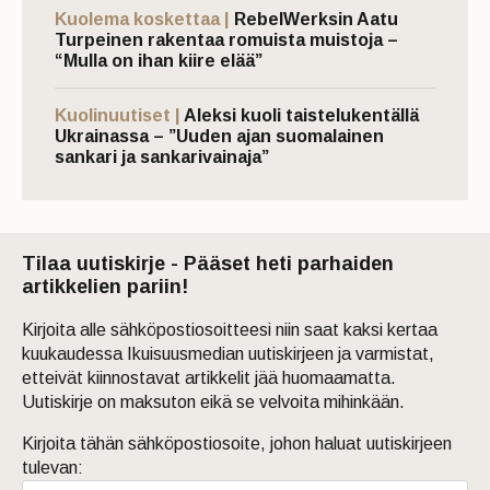
Kuolema koskettaa |
RebelWerksin Aatu
Turpeinen rakentaa romuista muistoja –
“Mulla on ihan kiire elää”
Kuolinuutiset |
Aleksi kuoli taistelukentällä
Ukrainassa – ”Uuden ajan suomalainen
sankari ja sankarivainaja”
Tilaa uutiskirje - Pääset heti parhaiden
artikkelien pariin!
Kirjoita alle sähköpostiosoitteesi niin saat kaksi kertaa
kuukaudessa Ikuisuusmedian uutiskirjeen ja varmistat,
etteivät kiinnostavat artikkelit jää huomaamatta.
Uutiskirje on maksuton eikä se velvoita mihinkään.
Kirjoita tähän sähköpostiosoite, johon haluat uutiskirjeen
tulevan: