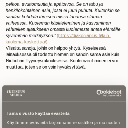
pelkoa, avuttomuutta ja epätoivoa. Se on tabu ja
henkilökohtainen asia, josta ei juuri puhuta. Kuitenkin se
saattaa kohdata ihmisen missä tahansa elämän
vaiheessa. Kuoleman käsitteleminen ja kasvaminen
vähitellen ajatukseen omasta kuolemasta antaa elämälle
syvemmän merkityksen.”
(https://diakoniaplus.fi/kun-
kuolema-koskettaa/)
Viisaita sanoja, joihin on helppo yhtyä. Kyseisessä
lainauksessa oli todettu hieman eri sanoin sama asia kuin
Niebuhrin Tyyneysrukouksessa. Kuolemaa ihminen ei voi
muuttaa, joten se on vain hyväksyttävä.
YKSINPURJEHTIJA
Ari Huusela on useissa eri
yhteyksissä todennut, että ”Meri on aina oikeassa”. Tällä
perin yksinkertaisella, mutta viisaalla lausahduksella
Huusela ei viittaa suoraan kuolemaan, vaan ihmisen
Tämä sivusto käyttää evästeitä
rajallisuuteen luonnonvoimien armoilla.
Käytämme evästeitä tarjoamamme sisällön ja mainosten
Meri, kuten kuolemakin, toimii omien lakien mukaan. Sitä