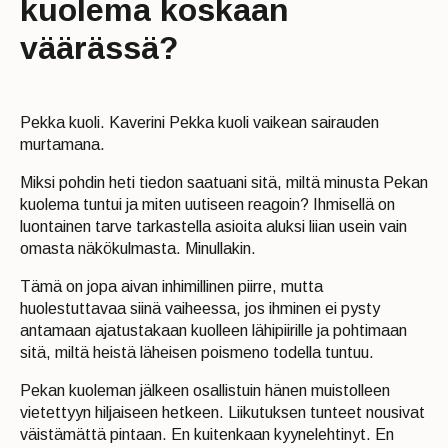
kuolema koskaan
väärässä?
Pekka kuoli. Kaverini Pekka kuoli vaikean sairauden
murtamana.
Miksi pohdin heti tiedon saatuani sitä, miltä minusta Pekan
kuolema tuntui ja miten uutiseen reagoin? Ihmisellä on
luontainen tarve tarkastella asioita aluksi liian usein vain
omasta näkökulmasta. Minullakin.
Tämä on jopa aivan inhimillinen piirre, mutta
huolestuttavaa siinä vaiheessa, jos ihminen ei pysty
antamaan ajatustakaan kuolleen lähipiirille ja pohtimaan
sitä, miltä heistä läheisen poismeno todella tuntuu.
Pekan kuoleman jälkeen osallistuin hänen muistolleen
vietettyyn hiljaiseen hetkeen. Liikutuksen tunteet nousivat
väistämättä pintaan. En kuitenkaan kyynelehtinyt. En