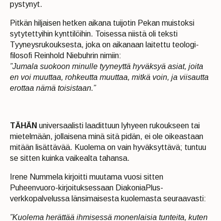
pystynyt.
Pitkän hiljaisen hetken aikana tuijotin Pekan muistoksi
sytytettyihin kynttilöihin. Toisessa niistä oli teksti
Tyyneysrukouksesta, joka on aikanaan laitettu teologi-
filosofi Reinhold Niebuhrin nimiin:
”Jumala suokoon minulle tyyneyttä hyväksyä asiat, joita
en voi muuttaa, rohkeutta muuttaa, mitkä voin, ja viisautta
erottaa nämä toisistaan.”
TÄHÄN
universaalisti laadittuun lyhyeen rukoukseen tai
mietelmään, jollaisena minä sitä pidän, ei ole oikeastaan
mitään lisättävää. Kuolema on vain hyväksyttävä; tuntuu
se sitten kuinka vaikealta tahansa.
Irene Nummela kirjoitti muutama vuosi sitten
Puheenvuoro-kirjoituksessaan DiakoniaPlus-
verkkopalvelussa länsimaisesta kuolemasta seuraavasti:
”Kuolema herättää ihmisessä monenlaisia tunteita, kuten