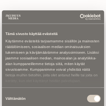
Luetuimmat
Kalenterista |
Ior Bock – Mytologi ja
Tämä sivusto käyttää evästeitä
tarinankertoja kuoli väkivaltaisesti
Käytämme evästeitä tarjoamamme sisällön ja mainosten
räätälöimiseen, sosiaalisen median ominaisuuksien
Kuolinuutiset |
“Yksi taivas kaiken yllä” –
tukemiseen ja kävijämäärämme analysoimiseen. Lisäksi
Retkeilytubettaja Ali Leiniö kuoli
jaamme sosiaalisen median, mainosalan ja analytiikka-
hiihtovaelluksella Lapissa
alan kumppaneillemme tietoja siitä, miten käytät
sivustoamme. Kumppanimme voivat yhdistää näitä
Kuolema koskettaa |
RebelWerksin Aatu
Turpeinen rakentaa romuista muistoja –
tietoja muihin tietoihin, joita olet antanut heille tai joita on
“Mulla on ihan kiire elää”
kerätty, kun olet käyttänyt heidän palvelujaan.
Asiantuntijoilta |
IM selvitti: Miten
Suostumuksen
hautapaikka ”omistetaan”, ja miten
Välttämätön
valinta
hallintaoikeus siirtyy vuosikymmenten
kuluessa?