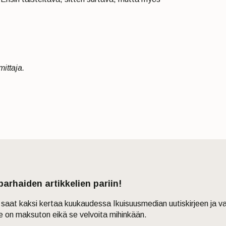
ittaja.
 parhaiden artikkelien pariin!
in saat kaksi kertaa kuukaudessa Ikuisuusmedian uutiskirjeen ja v
je on maksuton eikä se velvoita mihinkään.