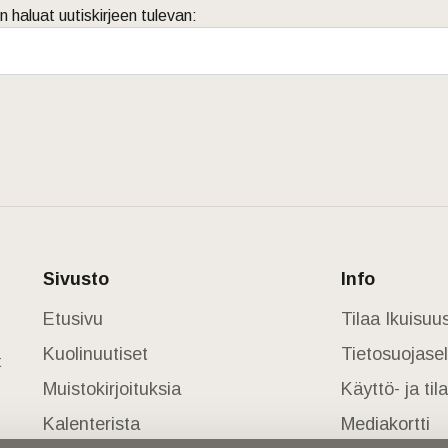
n haluat uutiskirjeen tulevan:
Sivusto
Info
Etusivu
Tilaa Ikuisu
Kuolinuutiset
Tietosuojase
t
Muistokirjoituksia
Käyttö- ja ti
Kalenterista
Mediakortti