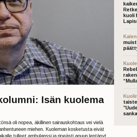
kaiken
Retke
kuoli 
Lapis
Kalen
muist
päätt
Kuole
Rebel
raken
“Mulla
Kuoli
 kolumni: Isän kuolema
taist
”Uude
sanka
tönsä oli nopea, äkillinen sairauskohtaus vei vielä
vanhentuneen miehen. Kuoleman kosketusta eivät
kalle tulleet ambulanssi ja ripeästi apuun lentänyt