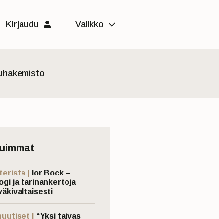
Kirjaudu
Valikko
luhakemisto
tuimmat
terista |
Ior Bock –
ogi ja tarinankertoja
väkivaltaisesti
nuutiset |
“Yksi taivas