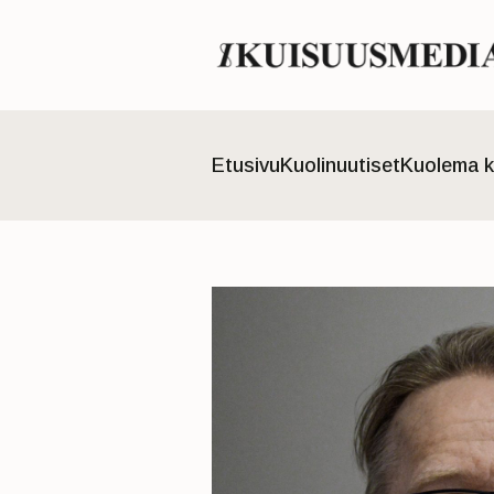
Etusivu
Kuolinuutiset
Kuolema k