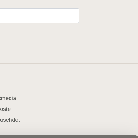
usmedia
loste
lausehdot