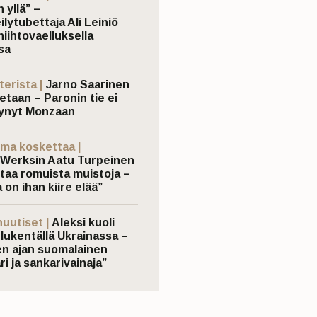
 yllä” –
ilytubettaja Ali Leiniö
hiihtovaelluksella
sa
terista |
Jarno Saarinen
etaan – Paronin tie ei
ynyt Monzaan
ma koskettaa |
Werksin Aatu Turpeinen
taa romuista muistoja –
 on ihan kiire elää”
nuutiset |
Aleksi kuoli
elukentällä Ukrainassa –
n ajan suomalainen
ri ja sankarivainaja”