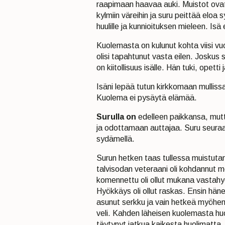
raapimaan haavaa auki. Muistot ovat 
kylmiin väreihin ja suru peittää el
huulille ja kunnioituksen mieleen. Isä
Kuolemasta on kulunut kohta viisi vu
olisi tapahtunut vasta eilen. Joskus 
on kiitollisuus isälle. Hän tuki, opett
Isäni lepää tutun kirkkomaan mullissa.
Kuolema ei pysäytä elämää.
Surulla on
edelleen paikkansa, mut
ja odottamaan auttajaa. Suru seuraa v
sydämellä.
Surun hetken taas tullessa muistutan
talvisodan veteraani oli kohdannut 
komennettu oli ollut mukana vastahy
Hyökkäys oli ollut raskas. Ensin hän
asunut serkku ja vain hetkeä myöhem
veli. Kahden läheisen kuolemasta huo
täytynyt jatkua kaikesta huolimatta.