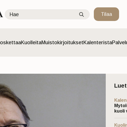
Search
Tilaa
for:
oskettaa
Kuolleita
Muistokirjoitukset
Kalenterista
Palve
Lue
Kalen
Mytol
kuoli 
Kuoli