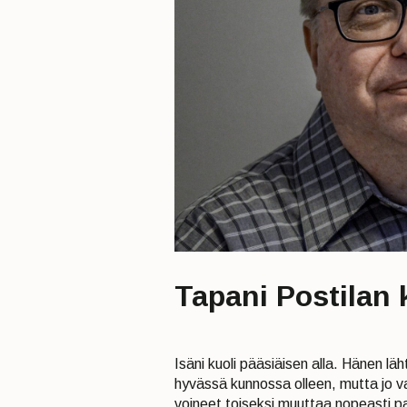
Tapani Postilan
Isäni kuoli pääsiäisen alla. Hänen läh
hyvässä kunnossa olleen, mutta jo 
voineet toiseksi muuttaa nopeasti pai