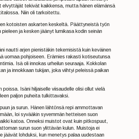
et elvyttäjät tekivät kaikkensa, mutta hänen elämänsä
alossa. Niin oli tarkoitettu.
uisten kotoisten askarten keskeltä. Päättyneistä työn
en pieleen ja kesken jäänyt lumikasa kodin seinän
äni nautti arjen pienistäkin tekemisistä kuin keväinen
ää uomaa pohjoiseen. Erämies rakasti kotiseutunsa
ntimia. Isä oli innokas urheilun seuraaja. Kokkolan
an ja innokkaan tukijan, joka viihtyi peleissä paikan
oissa. Isäni hiljaiselle viisaudelle olisi ollut vielä
leen paljon puheita tulkittavaksi.
aipuun ja surun. Hänen lähtönsä repi ammottavan
ämään, loi syvääkin syvemmän hetteisen suon
kaikki katoa. Onneksi muistot ovat kuin pitkospuut,
attoman surun suon ylittävän kulun. Muistoja ei
 jäävät lohduksi, kun menetys palaa uudestaan