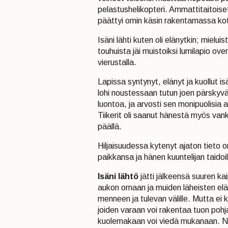
pelastushelikopteri. Ammattitaitois
päättyi omin käsin rakentamassa kotit
Isäni lähti kuten oli elänytkin; miel
touhuista jäi muistoiksi lumilapio ov
vierustalla.
Lapissa syntynyt, elänyt ja kuollut is
lohi noustessaan tutun joen pärskyv
luontoa, ja arvosti sen monipuolisia a
Tiikerit oli saanut hänestä myös vank
päällä.
Hiljaisuudessa kytenyt ajaton tieto on p
paikkansa ja hänen kuuntelijan taidoil
Isäni lähtö
jätti jälkeensä suuren k
aukon omaan ja muiden läheisten el
menneen ja tulevan välille. Mutta ei 
joiden varaan voi rakentaa tuon pohj
kuolemakaan voi viedä mukanaan. Ne