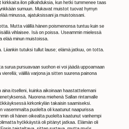
kirkkaita ilon pilkahduksia, kun hetki tummenee taas
oa synkkään sumuun. Mukavat muistot tuovat hymyn
 elää minussa, ajatuksissani ja muistoissani.
otta. Mutta välillä hänen poismenonsa tuntuu kuin se
sisällä vihlaisee. Isä on poissa. Useammin mielessä
i ja elää minun muistoissa.
 Liiankin tutuksi tullut lause; elämä jatkuu, on totta.
ta surua pursuavaan suohon ei voi jäädä uppoamaan
ierellä; välillä varjona ja sitten suurena painona
 aina itselleni, kuinka aikoinaan haastattelemani
menetyksensä. Nuorena miehenä Sallan rintamalle
ökkäyksessä kirkonkylän takaisin saamiseksi.
en vasemmalta puolelta oli kaatunut naapurissa
min oli hänen oikealta puolelta kaatunut vanhempi
limatta hyökkäystä oli pitänyt jatkaa. Elämän oli
 Ensin taisteltava, sitten surtava, mutta myös