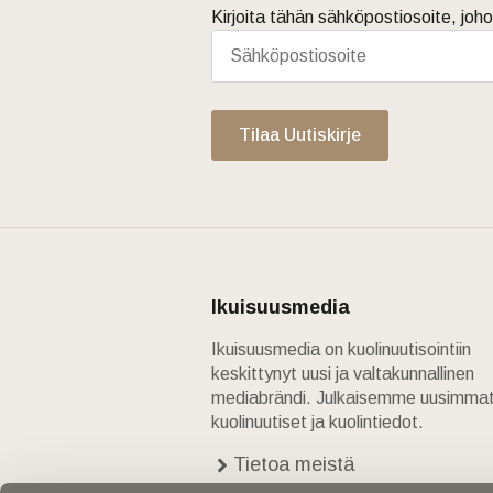
Kirjoita tähän sähköpostiosoite, joho
Tilaa Uutiskirje
Ikuisuusmedia
Ikuisuusmedia on kuolinuutisointiin
keskittynyt uusi ja valtakunnallinen
mediabrändi. Julkaisemme uusimma
kuolinuutiset ja kuolintiedot.
Tietoa meistä
Anna palautetta