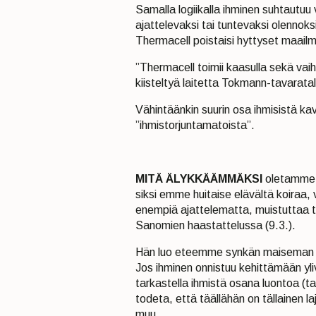
Samalla logiikalla ihminen suhtautuu
ajattelevaksi tai tuntevaksi olennok
Thermacell poistaisi hyttyset maailmas
”Thermacell toimii kaasulla sekä vaih
kiisteltyä laitetta Tokmann-tavarata
Vähintäänkin suurin osa ihmisistä kav
”ihmistorjuntamatoista”.
MITÄ ÄLYKKÄÄMMÄKSI
oletamme o
siksi emme huitaise elävältä koiraa,
enempiä ajattelematta, muistuttaa t
Sanomien haastattelussa (9.3.).
Hän luo eteemme synkän maiseman spe
Jos ihminen onnistuu kehittämään yli
tarkastella ihmistä osana luontoa (ta
todeta, että täällähän on tällainen 
muu.