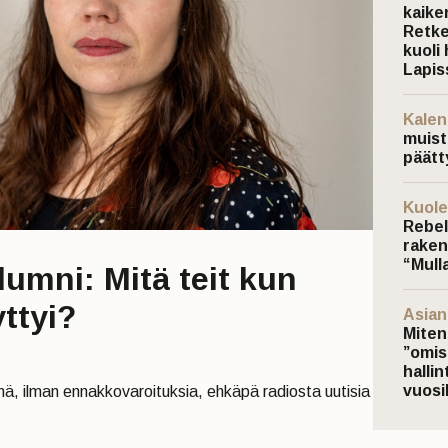
kaiken
Retke
kuoli 
Lapis
Kalen
muist
päätt
Kuole
Rebel
raken
“Mulla
lumni: Mitä teit kun
ttyi?
Asiant
Miten
”omis
hallin
vuos
nä, ilman ennakkovaroituksia, ehkäpä radiosta uutisia