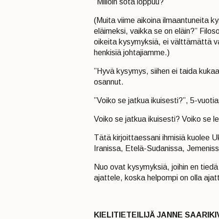
”Milloin sota loppuu?”
(Muita viime aikoina ilmaantuneita ky
eläimeksi, vaikka se on eläin?” Filos
oikeita kysymyksiä, ei välttämättä vas
henkisiä johtajiamme.)
”Hyvä kysymys, siihen ei taida kuka
osannut.
”Voiko se jatkua ikuisesti?”, 5-vuotia
Voiko se jatkua ikuisesti? Voiko se le
Tätä kirjoittaessani ihmisiä kuolee U
Iranissa, Etelä-Sudanissa, Jemenis
Nuo ovat kysymyksiä, joihin en tied
ajattele, koska helpompi on olla aja
KIELITIETEILIJÄ JANNE SAARIKI