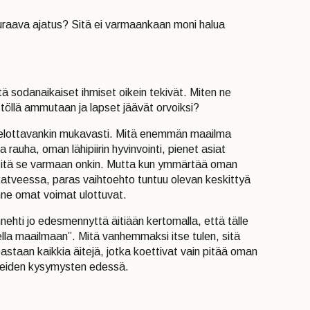
uraava ajatus? Sitä ei varmaankaan moni halua
tä sodanaikaiset ihmiset oikein tekivät. Miten ne
stöllä ammutaan ja lapset jäävät orvoiksi?
 pelottavankin mukavasti. Mitä enemmän maailma
rauha, oman lähipiirin hyvinvointi, pienet asiat
a sitä se varmaan onkin. Mutta kun ymmärtää oman
atveessa, paras vaihtoehto tuntuu olevan keskittyä
nne omat voimat ulottuvat.
nehti jo edesmennyttä äitiään kertomalla, että tälle
otella maailmaan”. Mitä vanhemmaksi itse tulen, sitä
staan kaikkia äitejä, jotka koettivat vain pitää oman
ikeiden kysymysten edessä.