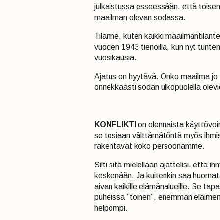
julkaistussa esseessään, että toisen
maailman olevan sodassa.
Tilanne, kuten kaikki maailmantilante
vuoden 1943 tienoilla, kun nyt tunt
vuosikausia.
Ajatus on hyytävä. Onko maailma j
onnekkaasti sodan ulkopuolella ole
KONFLIKTI
on olennaista käyttövoi
se tosiaan välttämätöntä myös ihmisk
rakentavat koko persoonamme.
Silti sitä mielellään ajattelisi, että 
keskenään. Ja kuitenkin saa huomata
aivan kaikille elämänalueille. Se tapa
puheissa ”toinen”, enemmän eläimen
helpompi.