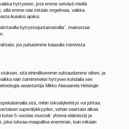
 vaikka hyttyseen, jota emme selvästi miellä
si, sillä emme näe mitään ongelmaa, vaikka
ta ikuisiksi ajoiksi.
dettavilla hyttystorjuntamatoilla”, mainostaa
lo.
ahtaisi, jos puhuisimme kaasulla toimivista
tuksen, sitä inhimillisemmin suhtaudumme siihen, ja
 vaikka näin toimimmekin hyttysen kohdalla sen
eknologia-asiantuntija Mikko Alasaarela Helsingin
kuloimalla sitä, mihin tekoälykehitys voi johtaa:
vertaisen superälykkyyden, sehän saattaisi alkaa
i kuten 5-vuotias muotoili: yhtenä eläimistä) ja
laji, joka tuhoaa maapalloa enemmän, kuin mikään