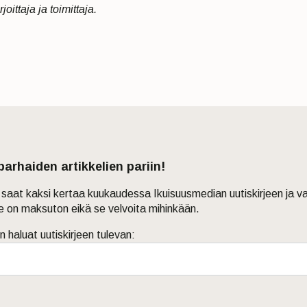
oittaja ja toimittaja.
 parhaiden artikkelien pariin!
in saat kaksi kertaa kuukaudessa Ikuisuusmedian uutiskirjeen ja v
je on maksuton eikä se velvoita mihinkään.
n haluat uutiskirjeen tulevan: