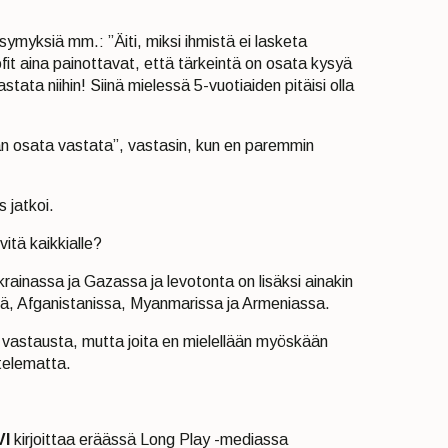
symyksiä mm.: ”Äiti, miksi ihmistä ei lasketa
ofit aina painottavat, että tärkeintä on osata kysyä
tata niihin! Siinä mielessä 5-vuotiaiden pitäisi olla
an osata vastata”, vastasin, kun en paremmin
s jatkoi.
vitä kaikkialle?
krainassa ja Gazassa ja levotonta on lisäksi ainakin
sä, Afganistanissa, Myanmarissa ja Armeniassa.
ä vastausta, mutta joita en mielellään myöskään
ttelematta.
VI
kirjoittaa eräässä Long Play -mediassa