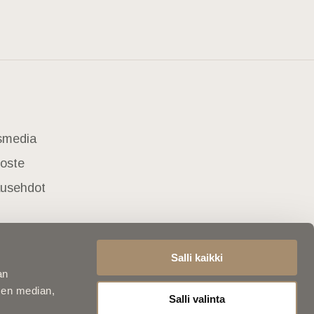
usmedia
loste
lausehdot
Salli kaikki
an
sen median,
Salli valinta