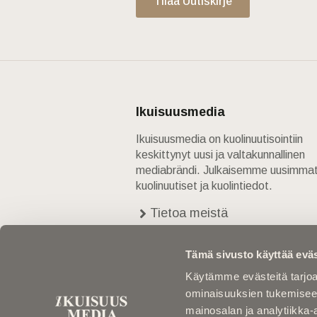
Tilaa Uutiskirje
Ikuisuusmedia
Ikuisuusmedia on kuolinuutisointiin
keskittynyt uusi ja valtakunnallinen
mediabrändi. Julkaisemme uusimma
kuolinuutiset ja kuolintiedot.
Tietoa meistä
Anna palautetta
Yhteystiedot
Tämä sivusto käyttää eväs
Käytämme evästeitä tarjoa
ominaisuuksien tukemisee
mainosalan ja analytiikka-