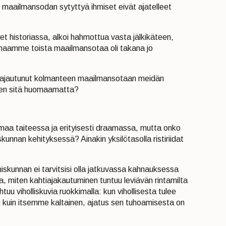
 maailmansodan sytyttyä ihmiset eivät ajatelleet
et historiassa, alkoi hahmottua vasta jälkikäteen,
emaamme toista maailmansotaa oli takana jo
o ajautunut kolmanteen maailmansotaan meidän
vien sitä huomaamatta?
maa taiteessa ja erityisesti draamassa, mutta onko
unnan kehityksessä? Ainakin yksilötasolla ristiriidat
ihmiskunnan ei tarvitsisi olla jatkuvassa kahnauksessa
, miten kahtiajakautuminen tuntuu leviävän rintamilta
htuu viholliskuvia ruokkimalla: kun vihollisesta tulee
 kuin itsemme kaltainen, ajatus sen tuhoamisesta on