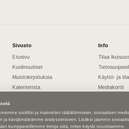
Sivusto
Info
Etusivu
Tilaa Ikuisu
Kuolinuutiset
Tietosuojase
t
Muistokirjoituksia
Käyttö- ja ti
Kalenterista
Mediakortti
Kuolema koskettaa
teitä
Asiantuntijoilta
mamme sisällön ja mainosten räätälöimiseen, sosiaalisen medi
Kuolleita
n ja kävijämäärämme analysoimiseen. Lisäksi jaamme sosiaali
alan kumppaneillemme tietoja siitä, miten käytät sivustoamme.