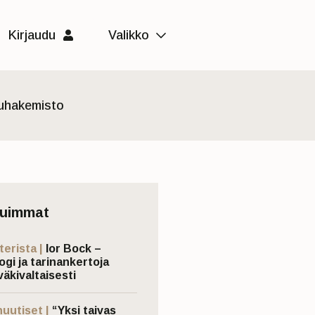
Kirjaudu
Valikko
luhakemisto
tuimmat
terista |
Ior Bock –
ogi ja tarinankertoja
väkivaltaisesti
nuutiset |
“Yksi taivas