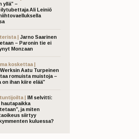
 yllä” –
ilytubettaja Ali Leiniö
hiihtovaelluksella
sa
terista |
Jarno Saarinen
etaan – Paronin tie ei
ynyt Monzaan
ma koskettaa |
Werksin Aatu Turpeinen
taa romuista muistoja –
 on ihan kiire elää”
untijoilta |
IM selvitti:
 hautapaikka
tetaan”, ja miten
taoikeus siirtyy
ikymmenten kuluessa?