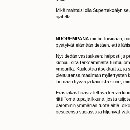
Mikä mahtaisi olla Supertekoälyn se
ajatella.
NUOREMPANA
mietin toisinaan, mi
pystyivät elämään tietäen, että lähi
Nyt tiedän vastauksen: helposti ja
kiehuu, sitä tärkeämmältä tuntuu oma 
ympärillä. Kuulostaa itsekkäältä, j
pienuutensa maailman myllerrysten k
luomaan hyvää ja kaunista sinne, mi
Eräs iäkäs haastateltava kerran luon
riitti ”oma tupa ja ikkuna, josta tuij
paremmin ymmärrän tuota äitiä, oikea
pesueensa suojassa ja hiljenivät va