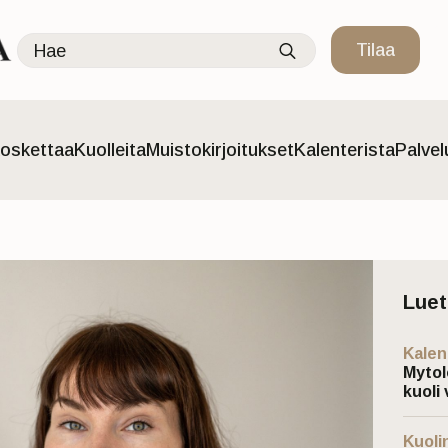
Search
Tilaa
for:
oskettaa
Kuolleita
Muistokirjoitukset
Kalenterista
Palve
Lue
Kalen
Mytol
kuoli 
Kuoli