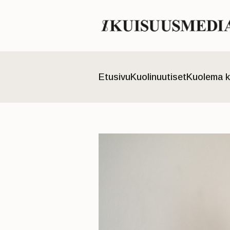
Etusivu
Kuolinuutiset
Kuolema k