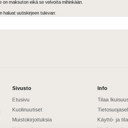
je on maksuton eikä se velvoita mihinkään.
n haluat uutiskirjeen tulevan:
Sivusto
Info
Etusivu
Tilaa Ikuisu
Kuolinuutiset
Tietosuojase
t
Muistokirjoituksia
Käyttö- ja ti