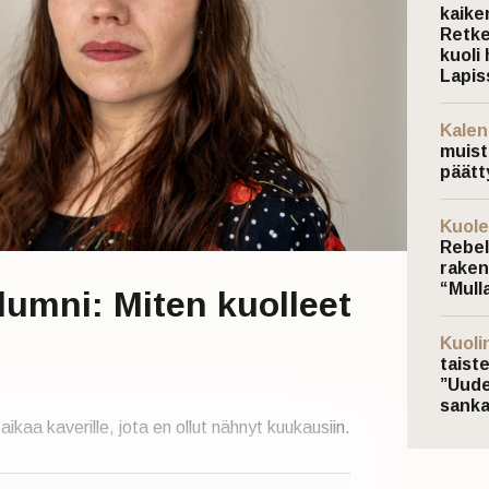
kaiken
Retke
kuoli 
Lapis
Kalen
muist
päätt
Kuole
Rebel
raken
“Mulla
lumni: Miten kuolleet
?
Kuoli
taist
”Uude
sanka
aikaa kaverille, jota en ollut nähnyt kuukausiin.