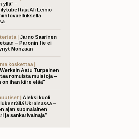
 yllä” –
ilytubettaja Ali Leiniö
hiihtovaelluksella
sa
terista |
Jarno Saarinen
etaan – Paronin tie ei
ynyt Monzaan
ma koskettaa |
Werksin Aatu Turpeinen
taa romuista muistoja –
 on ihan kiire elää”
nuutiset |
Aleksi kuoli
elukentällä Ukrainassa –
n ajan suomalainen
ri ja sankarivainaja”