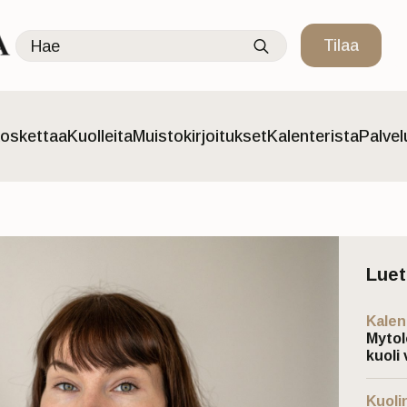
Search
Tilaa
for:
oskettaa
Kuolleita
Muistokirjoitukset
Kalenterista
Palve
Lue
Kalen
Mytol
kuoli 
Kuoli