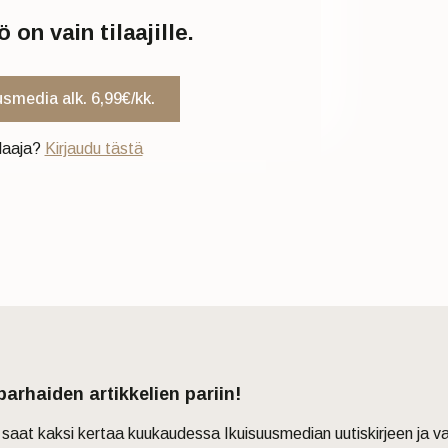
 on vain tilaajille.
usmedia alk. 6,99€/kk.
ilaaja?
Kirjaudu tästä
 parhaiden artikkelien pariin!
in saat kaksi kertaa kuukaudessa Ikuisuusmedian uutiskirjeen ja v