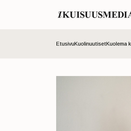
Etusivu
Kuolinuutiset
Kuolema k