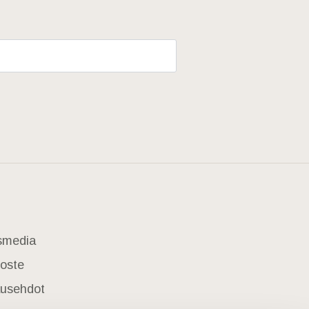
usmedia
loste
lausehdot