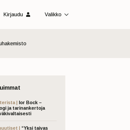
Kirjaudu
Valikko
luhakemisto
tuimmat
terista |
Ior Bock –
ogi ja tarinankertoja
väkivaltaisesti
nuutiset |
“Yksi taivas