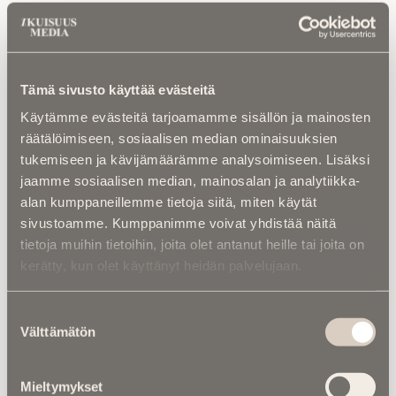
Luetuimmat
Kalenterista |
Ior Bock – Mytologi ja
Tämä sivusto käyttää evästeitä
tarinankertoja kuoli väkivaltaisesti
Käytämme evästeitä tarjoamamme sisällön ja mainosten
räätälöimiseen, sosiaalisen median ominaisuuksien
Kuolinuutiset |
Aleksi kuoli taistelukentällä
tukemiseen ja kävijämäärämme analysoimiseen. Lisäksi
Ukrainassa – ”Uuden ajan suomalainen
sankari ja sankarivainaja”
jaamme sosiaalisen median, mainosalan ja analytiikka-
alan kumppaneillemme tietoja siitä, miten käytät
sivustoamme. Kumppanimme voivat yhdistää näitä
Kuolema koskettaa |
Seitsemän veljestä 2.0
– Suomalaiset, jotka antoivat henkensä
tietoja muihin tietoihin, joita olet antanut heille tai joita on
Ukrainan vapauden puolesta
kerätty, kun olet käyttänyt heidän palvelujaan.
Kuolinuutiset |
“Yksi taivas kaiken yllä” –
Suostumuksen
Retkeilytubettaja Ali Leiniö kuoli
Välttämätön
valinta
hiihtovaelluksella Lapissa
Kalenterista |
Jarno Saarinen muistetaan –
Mieltymykset