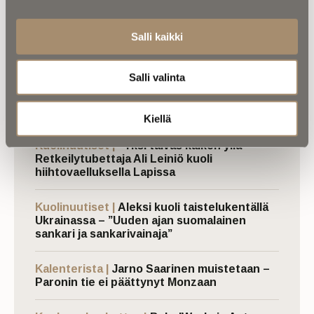
Merijärveltä
Salli kaikki
Luetuimmat
Salli valinta
Kalenterista |
Ior Bock – Mytologi ja
tarinankertoja kuoli väkivaltaisesti
Kiellä
Kuolinuutiset |
“Yksi taivas kaiken yllä” –
Retkeilytubettaja Ali Leiniö kuoli
hiihtovaelluksella Lapissa
Kuolinuutiset |
Aleksi kuoli taistelukentällä
Ukrainassa – ”Uuden ajan suomalainen
sankari ja sankarivainaja”
Kalenterista |
Jarno Saarinen muistetaan –
Paronin tie ei päättynyt Monzaan