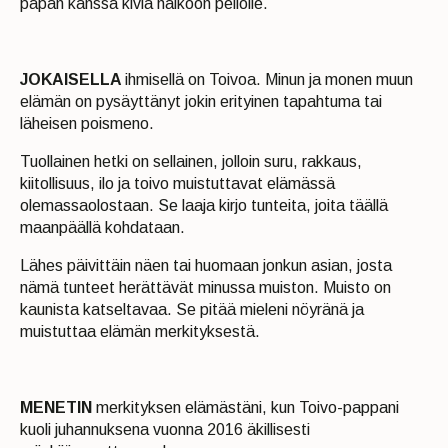
papan kanssa kiviä halkoon pellolle.
JOKAISELLA
ihmisellä on Toivoa. Minun ja monen muun
elämän on pysäyttänyt jokin erityinen tapahtuma tai
läheisen poismeno.
Tuollainen hetki on sellainen, jolloin suru, rakkaus,
kiitollisuus, ilo ja toivo muistuttavat elämässä
olemassaolostaan. Se laaja kirjo tunteita, joita täällä
maanpäällä kohdataan.
Lähes päivittäin näen tai huomaan jonkun asian, josta
nämä tunteet herättävät minussa muiston. Muisto on
kaunista katseltavaa. Se pitää mieleni nöyränä ja
muistuttaa elämän merkityksestä.
MENETIN
merkityksen elämästäni, kun Toivo-pappani
kuoli juhannuksena vuonna 2016 äkillisesti