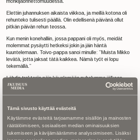
mönkijäonnettomuudessa.
Elettiin juhannuksen aikaista viikkoa, ja meillä kotona oli
rehunteko tulisesti päällä. Olin edellisenä päivänä ollut
pitkän päivän rehun teossa.
Kun menin konehalliin, jossa pappani oli myös, meidät
molemmat pysäytti hetkeksi jokin ja jäin häntä
kuuntelemaan. Toivo-pappa sanoi minulle: ”Muista Mikko
levätä, jotta jaksat tätä kaikkea. Nämä työt ei lopu
tekemällä.”
Lähdin traktoriin päin kävelemään puhelumme jälkeen.
Minulle tuli outo tunne, että nämä olivat jäähyväiset. Parin
tunnin päästä Toivoa ei enää ollut.
Tämä sivusto käyttää evästeitä
ELÄMÄLTÄNI
katosi pohja ja tuntui, että kaikki Toivo oli
Käytämme evästeitä tarjoamamme sisällön ja mainosten
mennyttä. Ajattelin, etten selviä menetyksestä koskaan.
räätälöimiseen, sosiaalisen median ominaisuuksien
Lohduttaakseni itseäni otin ryyppyjä iltaisin ja
tukemiseen ja kävijämäärämme analysoimiseen. Lisäksi
viikonloppuisin. Muuten pakenin sitä kaikkea työntekoon.