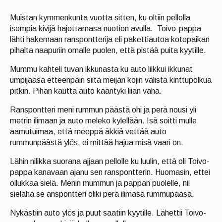
Muistan kymmenkunta vuotta sitten, ku oltiin pellolla
isompia kivijä hajottamasa nuotion avulla. Toivo-pappa
lähti hakemaan ranspontterija eli pakettiautoa kotopaikan
pihalta naapuriin omalle puolen, että pistää puita kyytille.
Mummu kahteli tuvan ikkunasta ku auto liikkui ikkunat
umpijääsä etteenpäin siitä meijän kojin välistä kinttupolkua
pitkin. Pihan kautta auto kääntyki liian vähä.
Ranspontteri meni rummun päästä ohi ja perä nousi yli
metrin ilimaan ja auto meleko kylellään. Isä soitti mulle
aamutuimaa, että meeppä äkkiä vettää auto
rummunpäästä ylös, ei mittää hajua misä vaari on.
Lähin nilikka suorana ajjaan pellolle ku luulin, että oli Toivo-
pappa kanavaan ajanu sen ranspontterin. Huomasin, ettei
ollukkaa sielä. Menin mummun ja pappan puolelle, nii
sielähä se anspontteri oliki perä ilimasa rummupääsä.
Nykästiin auto ylös ja puut saatiin kyytille. Lähettii Toivo-