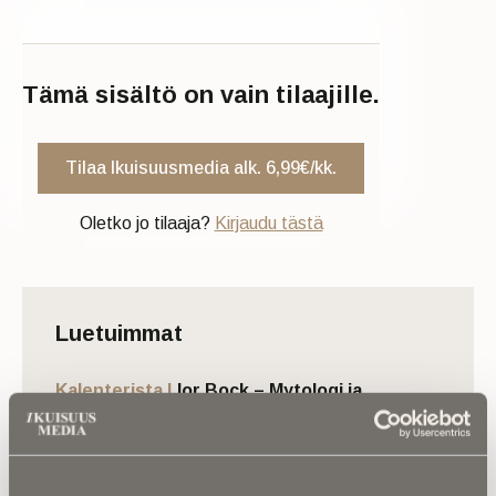
Tämä sisältö on vain tilaajille.
Tilaa Ikuisuusmedia alk. 6,99€/kk.
Oletko jo tilaaja?
Kirjaudu tästä
Luetuimmat
Kalenterista |
Ior Bock – Mytologi ja
tarinankertoja kuoli väkivaltaisesti
Kuolinuutiset |
“Yksi taivas kaiken yllä” –
Retkeilytubettaja Ali Leiniö kuoli