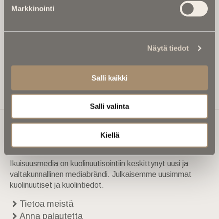
etteivät kiinnostavat artikkelit jää huomaamatta.
Markkinointi
Uutiskirje on maksuton eikä se velvoita mihinkään.
Kirjoita tähän sähköpostiosoite, johon haluat uutiskirjeen
tulevan:
Näytä tiedot
Salli kaikki
Tilaa Uutiskirje
Salli valinta
Kiellä
Ikuisuusmedia
Ikuisuusmedia on kuolinuutisointiin keskittynyt uusi ja
valtakunnallinen mediabrändi. Julkaisemme uusimmat
kuolinuutiset ja kuolintiedot.
Tietoa meistä
Anna palautetta