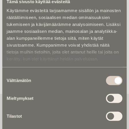
Tämä sivusto käyttää evästeitä
hiihtovaelluksella Lapissa
Käytämme evästeitä tarjoamamme sisällön ja mainosten
räätälöimiseen, sosiaalisen median ominaisuuksien
Kalenterista |
Jarno Saarinen muistetaan –
Paronin tie ei päättynyt Monzaan
tukemiseen ja kävijämäärämme analysoimiseen. Lisäksi
jaamme sosiaalisen median, mainosalan ja analytiikka-
Kuolema koskettaa |
RebelWerksin Aatu
alan kumppaneillemme tietoja siitä, miten käytät
Turpeinen rakentaa romuista muistoja –
sivustoamme. Kumppanimme voivat yhdistää näitä
“Mulla on ihan kiire elää”
tietoja muihin tietoihin, joita olet antanut heille tai joita on
kerätty, kun olet käyttänyt heidän palvelujaan.
Kuolinuutiset |
Aleksi kuoli taistelukentällä
Ukrainassa – ”Uuden ajan suomalainen
sankari ja sankarivainaja”
Suostumuksen
Välttämätön
valinta
Mieltymykset
Tilaa uutiskirje - Pääset heti parhaiden
artikkelien pariin!
Tilastot
Kirjoita alle sähköpostiosoitteesi niin saat kaksi kertaa
kuukaudessa Ikuisuusmedian uutiskirjeen ja varmistat,