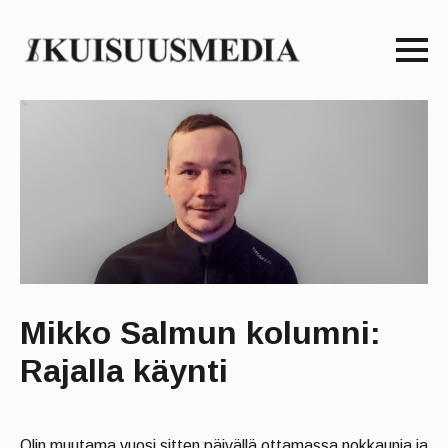
Mikko Salmun kolumni:
Rajalla käynti
Olin muutama vuosi sitten päivällä ottamassa nokkaunia ja