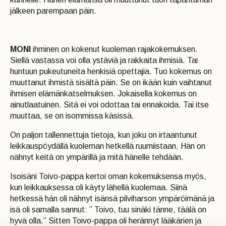
jälkeen parempaan päin.
MONI
ihminen on kokenut kuoleman rajakokemuksen.
Siellä vastassa voi olla ystäviä ja rakkaita ihmisiä. Tai
huntuun pukeutuneita henkisiä opettajia. Tuo kokemus on
muuttanut ihmistä sisältä päin. Se on ikään kuin vaihtanut
ihmisen elämänkatselmuksen. Jokaisella kokemus on
ainutlaatuinen. Sitä ei voi odottaa tai ennakoida. Tai itse
muuttaa, se on isommissa käsissä.
On paljon tallennettuja tietoja, kun joku on irtaantunut
leikkauspöydällä kuoleman hetkellä ruumiistaan. Hän on
nähnyt keitä on ympärillä ja mitä hänelle tehdään.
Isoisäni Toivo-pappa kertoi oman kokemuksensa myös,
kun leikkauksessa oli käyty lähellä kuolemaa. Siinä
hetkessä hän oli nähnyt isänsä pilviharson ympäröimänä ja
isä oli samalla sannut: ” Toivo, tuu sinäki tänne, täälä on
hyvä olla.” Sitten Toivo-pappa oli herännyt lääkärien ja