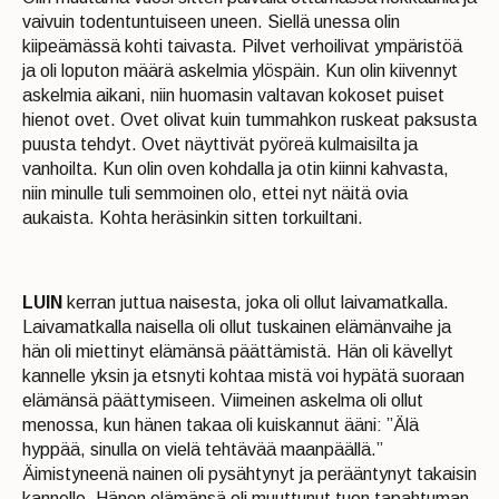
vaivuin todentuntuiseen uneen. Siellä unessa olin
kiipeämässä kohti taivasta. Pilvet verhoilivat ympäristöä
ja oli loputon määrä askelmia ylöspäin. Kun olin kiivennyt
askelmia aikani, niin huomasin valtavan kokoset puiset
hienot ovet. Ovet olivat kuin tummahkon ruskeat paksusta
puusta tehdyt. Ovet näyttivät pyöreä kulmaisilta ja
vanhoilta. Kun olin oven kohdalla ja otin kiinni kahvasta,
niin minulle tuli semmoinen olo, ettei nyt näitä ovia
aukaista. Kohta heräsinkin sitten torkuiltani.
LUIN
kerran juttua naisesta, joka oli ollut laivamatkalla.
Laivamatkalla naisella oli ollut tuskainen elämänvaihe ja
hän oli miettinyt elämänsä päättämistä. Hän oli kävellyt
kannelle yksin ja etsnyti kohtaa mistä voi hypätä suoraan
elämänsä päättymiseen. Viimeinen askelma oli ollut
menossa, kun hänen takaa oli kuiskannut ääni: ”Älä
hyppää, sinulla on vielä tehtävää maanpäällä.”
Äimistyneenä nainen oli pysähtynyt ja perääntynyt takaisin
kannelle. Hänen elämänsä oli muuttunut tuon tapahtuman