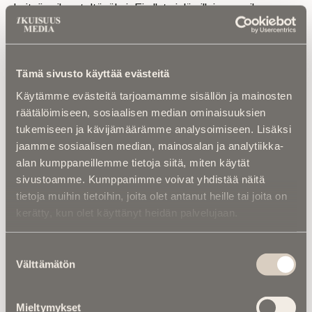
hoitajien ihmeteltäväksi. Ei ollut vielä silloin sen aika.
KUN
tutkin tallaisia kokemuksia ja luen siihen liittyvää
Tämä sivusto käyttää evästeitä
kirjallisuutta, mieleeni nousee kokemukseni, kun kirjoitin
ensimmäisessä kolumnissani Toivo-pappan kuiskaessa
Käytämme evästeitä tarjoamamme sisällön ja mainosten
korvaani: ” Mikko, eiköhän se riitä.” Ja tuolloin koko
räätälöimiseen, sosiaalisen median ominaisuuksien
elämäni muuttui kokemuksen jälkeen. Muisto tuosta on
tukemiseen ja kävijämäärämme analysoimiseen. Lisäksi
loputtoman kiehtovaa. Ja antaa meille jokaiselle toivoa
jaamme sosiaalisen median, mainosalan ja analytiikka-
elämäänsä.
alan kumppaneillemme tietoja siitä, miten käytät
sivustoamme. Kumppanimme voivat yhdistää näitä
On hyvä muistaa surun hetkellä läheisen poisnukkuessa,
etteivät ne ole jäähyväiset. Vaan lupaus, että nähdään
tietoja muihin tietoihin, joita olet antanut heille tai joita on
myöhemmin.
kerätty, kun olet käyttänyt heidän palvelujaan.
Suostumuksen
Kirjoittaja on elämällä kasvatettu maanviljelijä
Välttämätön
valinta
Merijärveltä
Mieltymykset