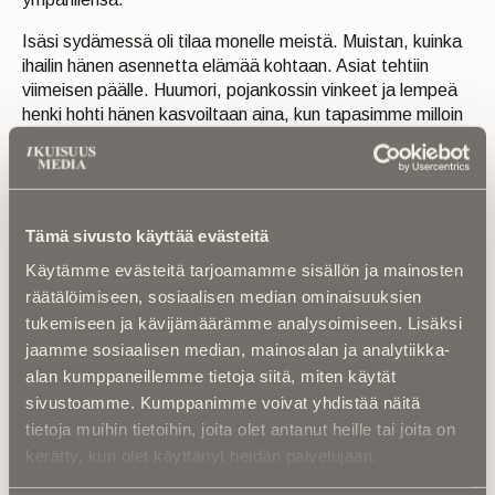
Isäsi sydämessä oli tilaa monelle meistä. Muistan, kuinka
ihailin hänen asennetta elämää kohtaan. Asiat tehtiin
viimeisen päälle. Huumori, pojankossin vinkeet ja lempeä
henki hohti hänen kasvoiltaan aina, kun tapasimme milloin
missäkin.
VAIKKA ASIAT
etenivät nopeasti ja isäsi elonpäivät
Tämä sivusto käyttää evästeitä
vähenivät, elämän asenne ei kadonnut kasvoilta. Kun
Käytämme evästeitä tarjoamamme sisällön ja mainosten
viimeinen päivä koitti, ja sain tiedon isäsi viimeisestä
päivästä rekkamiehenä maanpäällä, tunsin valtavaa
räätälöimiseen, sosiaalisen median ominaisuuksien
kiitollisuutta häntä kohtaan.
tukemiseen ja kävijämäärämme analysoimiseen. Lisäksi
jaamme sosiaalisen median, mainosalan ja analytiikka-
Kun pikkupoikana sain olla osa perhettänne, jää se
alan kumppaneillemme tietoja siitä, miten käytät
mieleeni ikuiseksi ajoiksi. Mietin monesti silloin teillä
sivustoamme. Kumppanimme voivat yhdistää näitä
käydessä, että tahdon tuon asenteen ja edes hivenen
tietoja muihin tietoihin, joita olet antanut heille tai joita on
tuota poikasten vinkeitä omaankin elämääni jaettavaksi.
kerätty, kun olet käyttänyt heidän palvelujaan.
Ehkä se on toteutunut. Ainakin sen verran, että kuuntelen