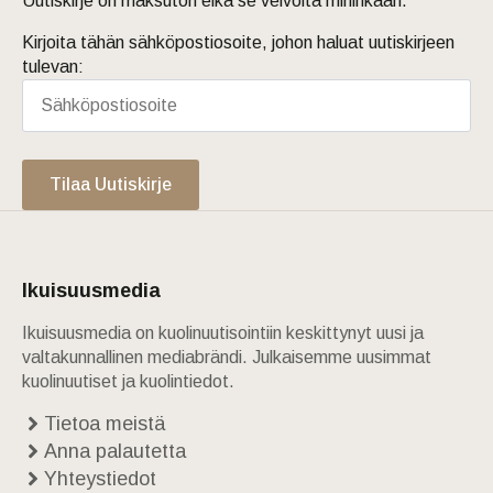
Uutiskirje on maksuton eikä se velvoita mihinkään.
Kirjoita tähän sähköpostiosoite, johon haluat uutiskirjeen
tulevan:
Tilaa Uutiskirje
Ikuisuusmedia
Ikuisuusmedia on kuolinuutisointiin keskittynyt uusi ja
valtakunnallinen mediabrändi. Julkaisemme uusimmat
kuolinuutiset ja kuolintiedot.
Tietoa meistä
Anna palautetta
Yhteystiedot