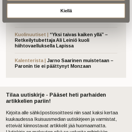
Kuolema koskettaa |
Seitsemän veljestä 2.0
Kiellä
– Suomalaiset, jotka antoivat henkensä
Ukrainan vapauden puolesta
Kuolinuutiset |
“Yksi taivas kaiken yllä” –
Retkeilytubettaja Ali Leiniö kuoli
hiihtovaelluksella Lapissa
Kalenterista |
Jarno Saarinen muistetaan –
Paronin tie ei päättynyt Monzaan
Tilaa uutiskirje - Pääset heti parhaiden
artikkelien pariin!
Kirjoita alle sähköpostiosoitteesi niin saat kaksi kertaa
kuukaudessa Ikuisuusmedian uutiskirjeen ja varmistat,
etteivät kiinnostavat artikkelit jää huomaamatta.