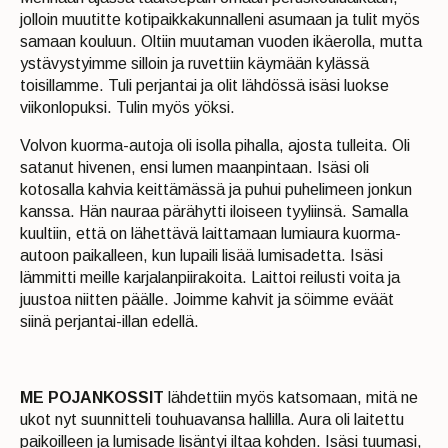
jolloin muutitte kotipaikkakunnalleni asumaan ja tulit myös
samaan kouluun. Oltiin muutaman vuoden ikäerolla, mutta
ystävystyimme silloin ja ruvettiin käymään kylässä
toisillamme. Tuli perjantai ja olit lähdössä isäsi luokse
viikonlopuksi. Tulin myös yöksi.
Volvon kuorma-autoja oli isolla pihalla, ajosta tulleita. Oli
satanut hivenen, ensi lumen maanpintaan. Isäsi oli
kotosalla kahvia keittämässä ja puhui puhelimeen jonkun
kanssa. Hän nauraa pärähytti iloiseen tyyliinsä. Samalla
kuultiin, että on lähettävä laittamaan lumiaura kuorma-
autoon paikalleen, kun lupaili lisää lumisadetta. Isäsi
lämmitti meille karjalanpiirakoita. Laittoi reilusti voita ja
juustoa niitten päälle. Joimme kahvit ja söimme eväät
siinä perjantai-illan edellä.
ME POJANKOSSIT
lähdettiin myös katsomaan, mitä ne
ukot nyt suunnitteli touhuavansa hallilla. Aura oli laitettu
paikoilleen ja lumisade lisäntyi iltaa kohden. Isäsi tuumasi,