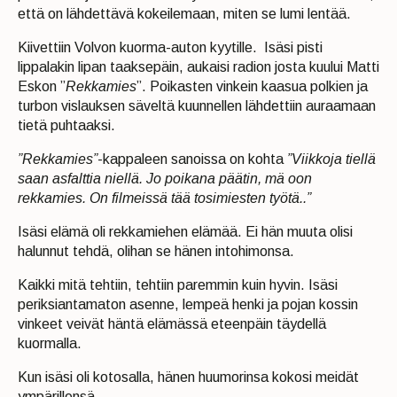
että on lähdettävä kokeilemaan, miten se lumi lentää.
Kiivettiin Volvon kuorma-auton kyytille. Isäsi pisti
lippalakin lipan taaksepäin, aukaisi radion josta kuului Matti
Eskon ”
Rekkamies
”. Poikasten vinkein kaasua polkien ja
turbon vislauksen säveltä kuunnellen lähdettiin auraamaan
tietä puhtaaksi.
”Rekkamies”
-kappaleen sanoissa on kohta
”Viikkoja tiellä
saan asfalttia niellä. Jo poikana päätin, mä oon
rekkamies. On filmeissä tää tosimiesten työtä..”
Isäsi elämä oli rekkamiehen elämää. Ei hän muuta olisi
halunnut tehdä, olihan se hänen intohimonsa.
Kaikki mitä tehtiin, tehtiin paremmin kuin hyvin. Isäsi
periksiantamaton asenne, lempeä henki ja pojan kossin
vinkeet veivät häntä elämässä eteenpäin täydellä
kuormalla.
Kun isäsi oli kotosalla, hänen huumorinsa kokosi meidät
ympärillensä.