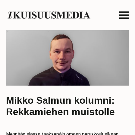
Mikko Salmun kolumni:
Rekkamiehen muistolle
Mennään ajassa taaksepäin omaan peruskouluaikaan,