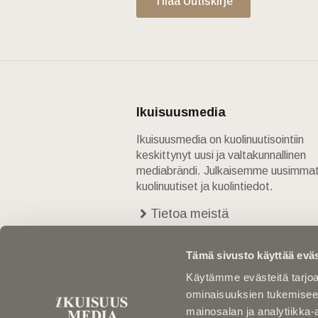
Tilaa Uutiskirje
Ikuisuusmedia
Ikuisuusmedia on kuolinuutisointiin
keskittynyt uusi ja valtakunnallinen
mediabrändi. Julkaisemme uusimma
kuolinuutiset ja kuolintiedot.
Tietoa meistä
Anna palautetta
Yhteystiedot
Tämä sivusto käyttää eväs
Käytämme evästeitä tarjoa
ominaisuuksien tukemisee
mainosalan ja analytiikka-