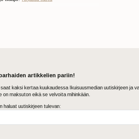
 parhaiden artikkelien pariin!
in saat kaksi kertaa kuukaudessa Ikuisuusmedian uutiskirjeen ja v
je on maksuton eikä se velvoita mihinkään.
n haluat uutiskirjeen tulevan: