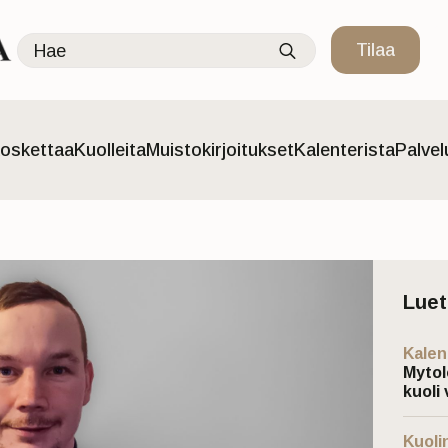
Search
Tilaa
for:
oskettaa
Kuolleita
Muistokirjoitukset
Kalenterista
Palve
Lue
Kalen
Mytol
kuoli 
Kuoli