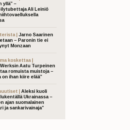
 yllä” –
ilytubettaja Ali Leiniö
hiihtovaelluksella
sa
terista |
Jarno Saarinen
etaan – Paronin tie ei
ynyt Monzaan
ma koskettaa |
Werksin Aatu Turpeinen
taa romuista muistoja –
 on ihan kiire elää”
nuutiset |
Aleksi kuoli
elukentällä Ukrainassa –
n ajan suomalainen
ri ja sankarivainaja”