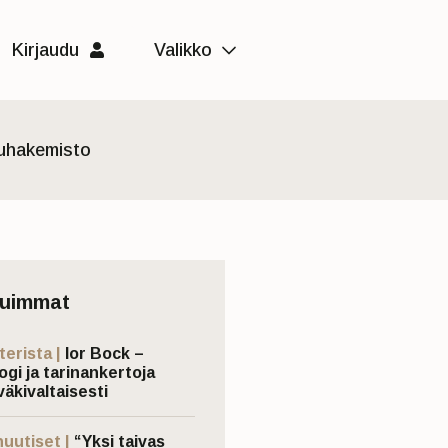
Kirjaudu
Valikko
luhakemisto
tuimmat
terista |
Ior Bock –
ogi ja tarinankertoja
väkivaltaisesti
nuutiset |
“Yksi taivas