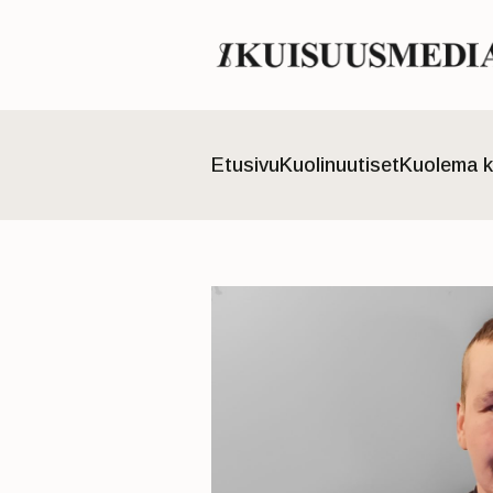
Etusivu
Kuolinuutiset
Kuolema k