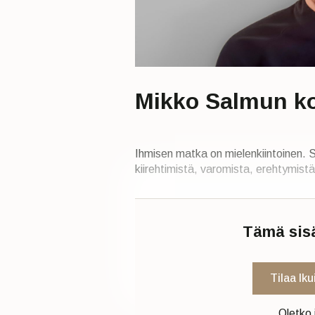
Mikko Salmun ko
Ihmisen matka on mielenkiintoinen. Si
kiirehtimistä, varomista, erehtymistä
Tämä sisäl
Tilaa Ik
Oletko 