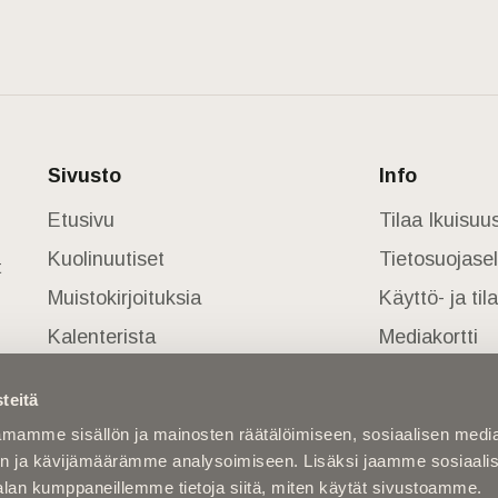
Sivusto
Info
Etusivu
Tilaa Ikuisu
Kuolinuutiset
Tietosuojase
t
Muistokirjoituksia
Käyttö- ja ti
Kalenterista
Mediakortti
Kuolema koskettaa
teitä
Asiantuntijoilta
mamme sisällön ja mainosten räätälöimiseen, sosiaalisen medi
Kuolleita
n ja kävijämäärämme analysoimiseen. Lisäksi jaamme sosiaali
alan kumppaneillemme tietoja siitä, miten käytät sivustoamme.