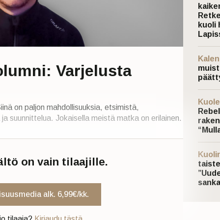
kaiken
Retke
kuoli 
Lapis
Kalen
lumni: Varjelusta
muist
päätt
Kuole
inä on paljon mahdollisuuksia, etsimistä,
Rebel
 ja suunnittelua. Jokaisella meistä matka on erilainen.
raken
“Mulla
Kuoli
tö on vain tilaajille.
taist
”Uude
sanka
uisuusmedia alk. 6,99€/kk.
jo tilaaja?
Kirjaudu tästä