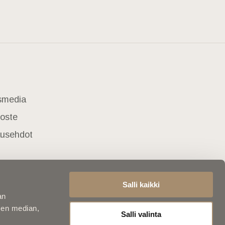
usmedia
loste
lausehdot
Salli kaikki
an
sen median,
Salli valinta