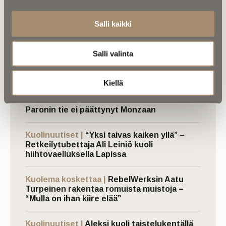
Salli kaikki
Luetuimmat
Salli valinta
Kalenterista |
Ior Bock – Mytologi ja
tarinankertoja kuoli väkivaltaisesti
Kiellä
Kalenterista |
Jarno Saarinen muistetaan –
Paronin tie ei päättynyt Monzaan
Kuolinuutiset |
“Yksi taivas kaiken yllä” –
Retkeilytubettaja Ali Leiniö kuoli
hiihtovaelluksella Lapissa
Kuolema koskettaa |
RebelWerksin Aatu
Turpeinen rakentaa romuista muistoja –
“Mulla on ihan kiire elää”
Kuolinuutiset |
Aleksi kuoli taistelukentällä