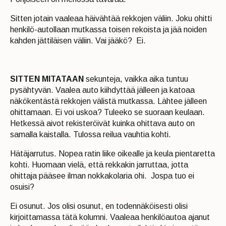
Sitten jotain vaaleaa häivähtää rekkojen väliin. Joku ohitti
henkilö-autollaan mutkassa toisen rekoista ja jää noiden
kahden jättiläisen väliin. Vai jääkö? Ei.
SITTEN MITATAAN
sekunteja, vaikka aika tuntuu
pysähtyvän. Vaalea auto kiihdyttää jälleen ja katoaa
näkökentästä rekkojen välistä mutkassa. Lähtee jälleen
ohittamaan. Ei voi uskoa? Tuleeko se suoraan keulaan.
Hetkessä aivot rekisteröivät kuinka ohittava auto on
samalla kaistalla. Tulossa reilua vauhtia kohti.
Hätäjarrutus. Nopea ratin liike oikealle ja keula pientaretta
kohti. Huomaan vielä, että rekkakin jarruttaa, jotta
ohittaja pääsee ilman nokkakolaria ohi. Jospa tuo ei
osuisi?
Ei osunut. Jos olisi osunut, en todennäköisesti olisi
kirjoittamassa tätä kolumni. Vaaleaa henkilöautoa ajanut