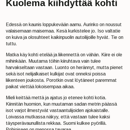
Kuolema kiihdyttää kohti
Edessä on kaunis loppukevään aamu. Aurinko on noussut
valaisemaan maisemaa. Kesä kurkistelee jo. Iso valtatie
on kuiva ja olosuhteet kaikinpuolin autoilijoille hyvät. Tie on
tuttu.
Matka käy kohti etelää ja liikennettä on vähän. Kiire ei ole
mihinkään. Muutama töihin kiiruhtava vain tulee
harvakseltaan vastaan. Luonto on herännyt, mutta pienet
sekä isot nelijalkaiset kulkijat ovat onneksi poissa
liikenteen joukosta. Porotkin ovat löytäneet paremmat
paikat viettää lokoisempaa aikaa.
Mieli keittää mettä ja ajatus jo etenee kohti kotia.
Kiinnitän huomion, kun muutaman sadan metrin päässä
isot varjot ilmestyvät vastaantulijoiden ajokaistalle.
Loivassa mutkassa näkyy, että vastaan tulee kaksi
täysperävaunullista rekkaa. Suomi kulkee pyörillä.
Pohjoiseen on menossa tavaraa.