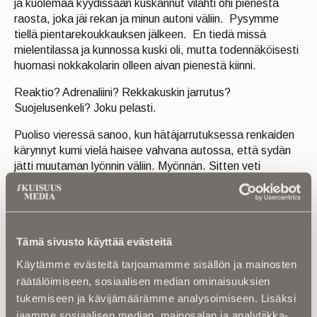
ja kuolemaa kyydissään kuskannut vilahti ohi pienestä
raosta, joka jäi rekan ja minun autoni väliin. Pysymme
tiellä pientarekoukkauksen jälkeen. En tiedä missä
mielentilassa ja kunnossa kuski oli, mutta todennäköisesti
huomasi nokkakolarin olleen aivan pienestä kiinni.
Reaktio? Adrenaliini? Rekkakuskin jarrutus?
Suojelusenkeli? Joku pelasti.
Puoliso vieressä sanoo, kun hätäjarrutuksessa renkaiden
kärynnyt kumi vielä haisee vahvana autossa, että sydän
jätti muutaman lyönnin väliin. Myönnän. Sitten veti
hiljaiseksi.
Loppumatka meni hyvin. Muistijälki ”lähellä piti” -
tilanteesta säilyy.
Tämä sivusto käyttää evästeitä
Käytämme evästeitä tarjoamamme sisällön ja mainosten
VALITETTAVASTI
liikenteessä vaaratilanteita tulee
räätälöimiseen, sosiaalisen median ominaisuuksien
vastaan aivan liian usein. Suvi sumentaa vai onko
tukemiseen ja kävijämäärämme analysoimiseen. Lisäksi
piittaamattomuus pysyvää? Omalle kohdalle noita sattuu
jaamme sosiaalisen median, mainosalan ja analytiikka-