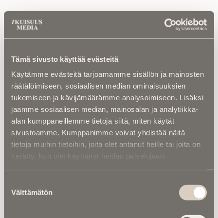
Luetuimmat
Tämä sivusto käyttää evästeitä
Kalenterista |
Ior Bock – Mytologi ja
Käytämme evästeitä tarjoamamme sisällön ja mainosten
tarinankertoja kuoli väkivaltaisesti
räätälöimiseen, sosiaalisen median ominaisuuksien
tukemiseen ja kävijämäärämme analysoimiseen. Lisäksi
Kuolinuutiset |
“Yksi taivas kaiken yllä” –
jaamme sosiaalisen median, mainosalan ja analytiikka-
Retkeilytubettaja Ali Leiniö kuoli
hiihtovaelluksella Lapissa
alan kumppaneillemme tietoja siitä, miten käytät
sivustoamme. Kumppanimme voivat yhdistää näitä
Kalenterista |
Jarno Saarinen muistetaan –
tietoja muihin tietoihin, joita olet antanut heille tai joita on
Paronin tie ei päättynyt Monzaan
kerätty, kun olet käyttänyt heidän palvelujaan.
Kuolema koskettaa |
RebelWerksin Aatu
Suostumuksen
Turpeinen rakentaa romuista muistoja –
Välttämätön
valinta
“Mulla on ihan kiire elää”