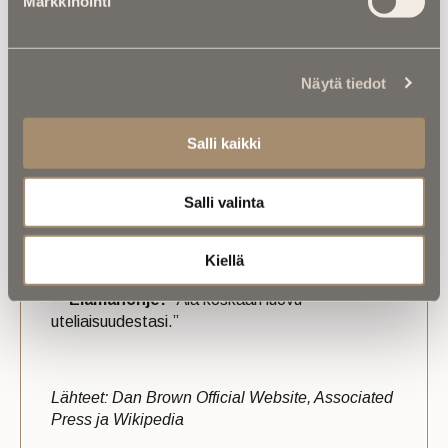
Markkinointi
–
Henkilökohtainen elämä:
Eronnut
vaimostaan Blythe Brownista 2019. Asuu New
Hampshiressa koiransa Winstonin ja kissansa
Näytä tiedot
Zeuksen kanssa
–
Uusin kirja:
Salaisuuksien salaisuus
(The
Salli kaikki
Secret of Secrets), julkaistu syyskuussa 2025,
käsittelee kuoleman ja tietoisuuden teemoja
Salli valinta
–
Erityistä:
Tunnetaan perusteellisesta
tutkimustyöstään ja kiinnostuksestaan
Kiellä
noetiikkaan ja filosofiaan
–
Elämänohje:
”Älä koskaan luovu
uteliaisuudestasi.”
Lähteet: Dan Brown Official Website, Associated
Press ja Wikipedia