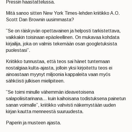
Pressin haastattelussa.
Mitä sanoo sitten New York Times-lehden kriitikko A.O.
Scott Dan Brownin uusimmasta?
”Se on räiskyvän opettavainen ja helposti tarkistettava,
vaikkakin toisinaan epäoleellinen. On mukavaa kohdata
kirjailija, joka on valmis tekemään osan googletuksista
puolestasi”.
Kriitikko tunnustaa, että teos sai hänet tuntemaan
nostalgiaa kulta-ajasta, jolloin yksi kirjoitettu teos ei
ainoastaan myynyt miljoonia kappaleita vaan myös
sähköisti julkisen mielipiteen.
”Se toimi minulle vähemmän ideavetoisena
salapoliisitarinana… kuin kaihoisana todistuksena painetun
sanan voimalle”, kriitikko vahvisti näkemystään uuden
kirjan kautta menneestä suuruudesta.
Paperin ja musteen ajasta.