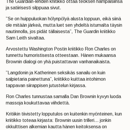
The Guardian-lehden kriitikko ottaa teoksen hampaisiinsa
ja satiirisesti silppuaa sivut.
”Se on huippuluokan hölynpölyä alusta loppuun, eikä siinä
ole mitään järkeä, mutta luet sen yhdeltä istumalta täysin
nautinnolla, jos pidät tällaisesta”, The Guardin kriitikko
Sam Leith sivaltaa.
Arvostettu Washington Postin kriitikko Ron Charles on
tunnettu humoristisesta otteestaan. Hänen mukaansa
Brownin dialogi on yhä puistattavan vanhanaikaista.
”Langdonin ja Katherinen seksikäs sanailu on kuin
salpietaria painettuna”, kriitikko kuittaa intohimon
tappavan siirappisen jutustelun kirjassa.
Ron Charles tunnustaa samalla Dan Brownin kyvyn luoda
massoja koukuttavaa viihdettä.
Kritiikin tiivistetty lopputulos on kuitenkin myönteinen, kun
kriitikko toteaa kirjasta: Brownin uusin trilleri… jonkin
okkulttisen alkemian kautta hänen keitoksensa on