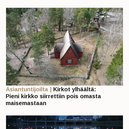
Asiantuntijoilta |
Kirkot ylhäältä:
Pieni kirkko siirrettiin pois omasta
maisemastaan