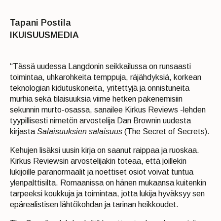
Tapani Postila
IKUISUUSMEDIA
“Tässä uudessa Langdonin seikkailussa on runsaasti
toimintaa, uhkarohkeita temppuja, räjähdyksiä, korkean
teknologian kidutuskoneita, yritettyjä ja onnistuneita
murhia sekä tilaisuuksia viime hetken pakenemisiin
sekunnin murto-osassa, sanailee Kirkus Reviews -lehden
tyypillisesti nimetön arvostelija Dan Brownin uudesta
kirjasta
Salaisuuksien salaisuus
(The Secret of Secrets).
Kehujen lisäksi uusin kirja on saanut raippaa ja ruoskaa.
Kirkus Reviewsin arvostelijakin toteaa, että joillekin
lukijoille paranormaalit ja noettiset osiot voivat tuntua
ylenpalttisilta. Romaanissa on hänen mukaansa kuitenkin
tarpeeksi koukkuja ja toimintaa, jotta lukija hyväksyy sen
epärealistisen lähtökohdan ja tarinan heikkoudet.