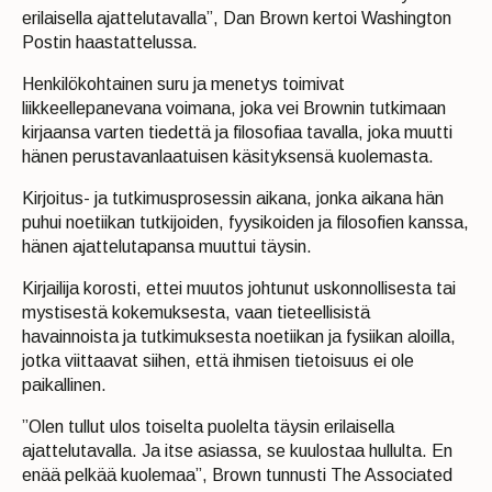
erilaisella ajattelutavalla”, Dan Brown kertoi Washington
Postin haastattelussa.
Henkilökohtainen suru ja menetys toimivat
liikkeellepanevana voimana, joka vei Brownin tutkimaan
kirjaansa varten tiedettä ja filosofiaa tavalla, joka muutti
hänen perustavanlaatuisen käsityksensä kuolemasta.
Kirjoitus- ja tutkimusprosessin aikana, jonka aikana hän
puhui noetiikan tutkijoiden, fyysikoiden ja filosofien kanssa,
hänen ajattelutapansa muuttui täysin.
Kirjailija korosti, ettei muutos johtunut uskonnollisesta tai
mystisestä kokemuksesta, vaan tieteellisistä
havainnoista ja tutkimuksesta noetiikan ja fysiikan aloilla,
jotka viittaavat siihen, että ihmisen tietoisuus ei ole
paikallinen.
”Olen tullut ulos toiselta puolelta täysin erilaisella
ajattelutavalla. Ja itse asiassa, se kuulostaa hullulta. En
enää pelkää kuolemaa”, Brown tunnusti The Associated