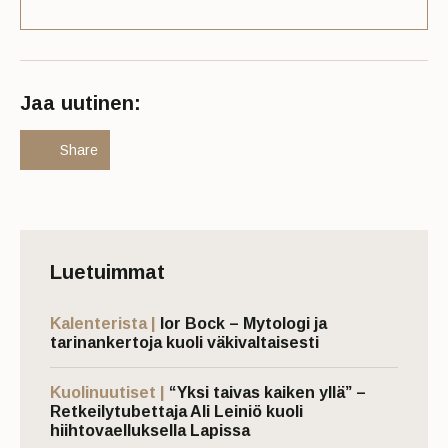
Jaa uutinen:
Share
Luetuimmat
Kalenterista |
Ior Bock – Mytologi ja
tarinankertoja kuoli väkivaltaisesti
Kuolinuutiset |
“Yksi taivas kaiken yllä” –
Retkeilytubettaja Ali Leiniö kuoli
hiihtovaelluksella Lapissa