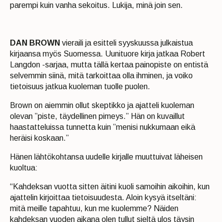
parempi kuin vanha sekoitus. Lukija, minä join sen.
DAN BROWN
vieraili ja esitteli syyskuussa julkaistua
kirjaansa myös Suomessa. Uunituore kirja jatkaa Robert
Langdon -sarjaa, mutta tällä kertaa painopiste on entistä
selvemmin siinä, mitä tarkoittaa olla ihminen, ja voiko
tietoisuus jatkua kuoleman tuolle puolen.
Brown on aiemmin ollut skeptikko ja ajatteli kuoleman
olevan ”piste, täydellinen pimeys.” Hän on kuvaillut
haastatteluissa tunnetta kuin ”menisi nukkumaan eikä
heräisi koskaan.”
Hänen lähtökohtansa uudelle kirjalle muuttuivat läheisen
kuoltua:
“Kahdeksan vuotta sitten äitini kuoli samoihin aikoihin, kun
ajattelin kirjoittaa tietoisuudesta. Aloin kysyä itseltäni:
mitä meille tapahtuu, kun me kuolemme? Näiden
kahdeksan vuoden aikana olen tullut sieltä ulos täysin