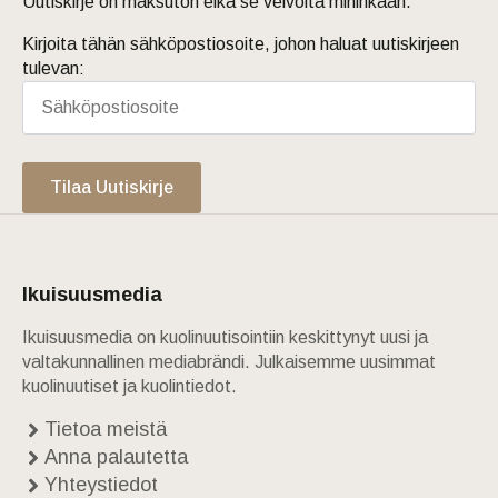
Uutiskirje on maksuton eikä se velvoita mihinkään.
Kirjoita tähän sähköpostiosoite, johon haluat uutiskirjeen
tulevan:
Tilaa Uutiskirje
Ikuisuusmedia
Ikuisuusmedia on kuolinuutisointiin keskittynyt uusi ja
valtakunnallinen mediabrändi. Julkaisemme uusimmat
kuolinuutiset ja kuolintiedot.
Tietoa meistä
Anna palautetta
Yhteystiedot