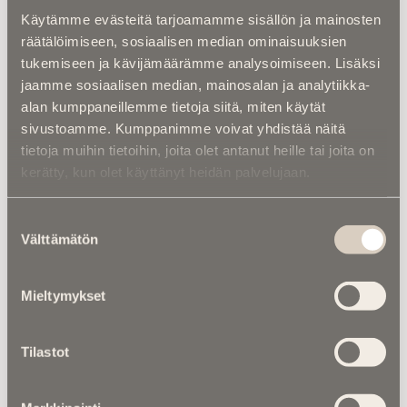
Käytämme evästeitä tarjoamamme sisällön ja mainosten
–
Koulutus:
Amherst College, englantilainen
räätälöimiseen, sosiaalisen median ominaisuuksien
kirjallisuus, 1986
tukemiseen ja kävijämäärämme analysoimiseen. Lisäksi
–
Ura:
Aloitti lauluntekijänä, piano-opettajana ja
jaamme sosiaalisen median, mainosalan ja analytiikka-
englannin opettajana; siirtyi myöhemmin
alan kumppaneillemme tietoja siitä, miten käytät
päätoimiseksi kirjailijaksi
sivustoamme. Kumppanimme voivat yhdistää näitä
tietoja muihin tietoihin, joita olet antanut heille tai joita on
–
Tunnetuimmat teokset:
Da Vinci -koodi
,
kerätty, kun olet käyttänyt heidän palvelujaan.
Enkelit ja demonit
,
Inferno
,
Kadonnut symboli
,
Origin
ja
Salaisuuksien salaisuus
Suostumuksen
–
Kirjallisuuden tyyli:
Symbologiset
Välttämätön
valinta
konspiraatiotrillerit, jotka yhdistävät historiaa,
mysteerejä ja tieteellisiä teorioita
Mieltymykset
–
Kieli ja teemat:
Symbolit, salaliitot, uskonto,
taidehistoria, tiede ja tietoisuus
Tilastot
–
Saavutukset:
Kirjat myyneet yli 200 miljoonaa
kappaletta maailmanlaajuisesti, käännetty yli 50
kielelle