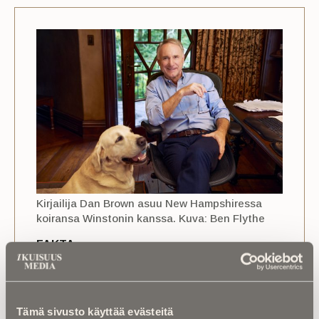
Kirjailija Dan Brown asuu New Hampshiressa
koiransa Winstonin kanssa. Kuva: Ben Flythe
FAKTA
Dan Brown – yli 200 miljoonan kirjan myyjä
– Syntymäaika ja -paikka:
22. kesäkuuta
Tämä sivusto käyttää evästeitä
1964, Exeter, New Hampshire, USA