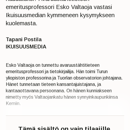
emeritusprofessori Esko Valtaoja vastasi
Ikuisuusmedian kymmeneen kysymykseen
kuolemasta.
Tapani Postila
IKUISUUSMEDIA
Esko Valtaoja on tunnettu avaruustähtitieteen
emeritusprofessori ja tietokirjailija. Hän toimi Turun
yliopiston professorina ja Tuorlan observatorion johtajana.
Hänet tunnetaan tieteen kansantajuistajana, ja
kantaaottavana persoonana. On hänen kunniakseen
nimetty myös Valtaojankatu hänen synnyinkaupunkiinsa
Kemiin.​
Tämä sisältö on vain tilaajille.