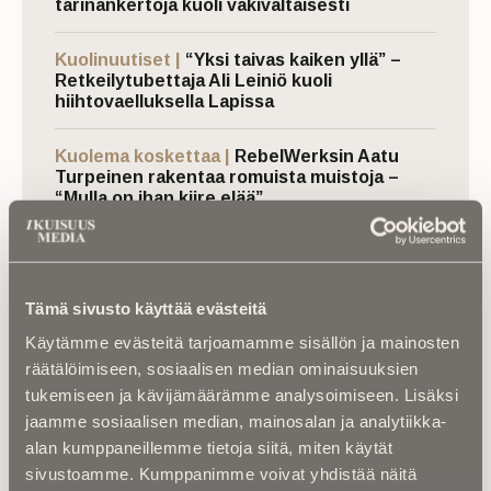
tarinankertoja kuoli väkivaltaisesti
Kuolinuutiset |
“Yksi taivas kaiken yllä” –
Retkeilytubettaja Ali Leiniö kuoli
hiihtovaelluksella Lapissa
Kuolema koskettaa |
RebelWerksin Aatu
Turpeinen rakentaa romuista muistoja –
“Mulla on ihan kiire elää”
Asiantuntijoilta |
IM selvitti: Miten
hautapaikka ”omistetaan”, ja miten
hallintaoikeus siirtyy vuosikymmenten
Tämä sivusto käyttää evästeitä
kuluessa?
Käytämme evästeitä tarjoamamme sisällön ja mainosten
räätälöimiseen, sosiaalisen median ominaisuuksien
Asiantuntijoilta |
Kuka kustantaa
kalmasiivouksen? – Moni maksaa turhaan
tukemiseen ja kävijämäärämme analysoimiseen. Lisäksi
vainajan vuokra-asunnon siivouksesta ­
jaamme sosiaalisen median, mainosalan ja analytiikka-
alan kumppaneillemme tietoja siitä, miten käytät
sivustoamme. Kumppanimme voivat yhdistää näitä