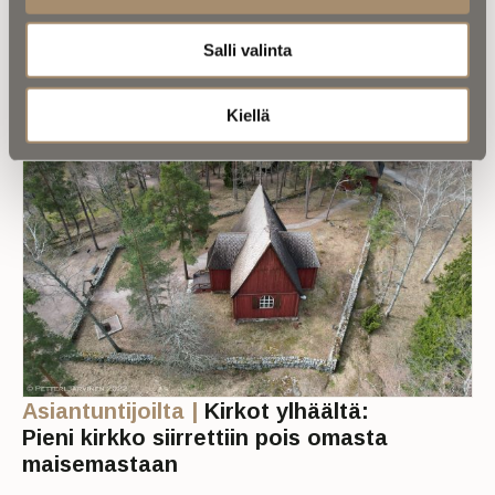
Suomen muutoksen äärelle – mitä
hän tuumaisi tekoälystä?
Salli valinta
Kiellä
Asiantuntijoilta |
Kirkot ylhäältä:
Pieni kirkko siirrettiin pois omasta
maisemastaan