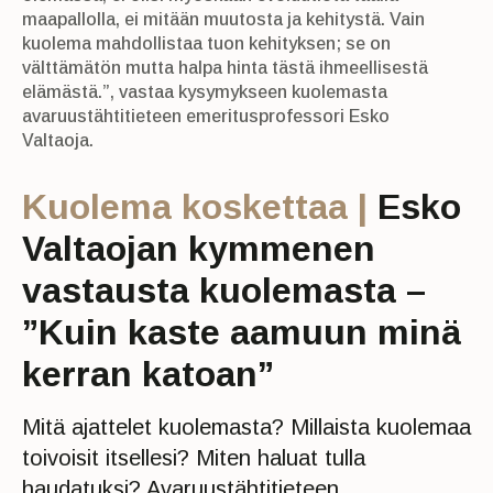
maapallolla, ei mitään muutosta ja kehitystä. Vain
kuolema mahdollistaa tuon kehityksen; se on
välttämätön mutta halpa hinta tästä ihmeellisestä
elämästä.”, vastaa kysymykseen kuolemasta
avaruustähtitieteen emeritusprofessori Esko
Valtaoja.
Kuolema koskettaa |
Esko
Valtaojan kymmenen
vastausta kuolemasta –
”Kuin kaste aamuun minä
kerran katoan”
Mitä ajattelet kuolemasta? Millaista kuolemaa
toivoisit itsellesi? Miten haluat tulla
haudatuksi? Avaruustähtitieteen