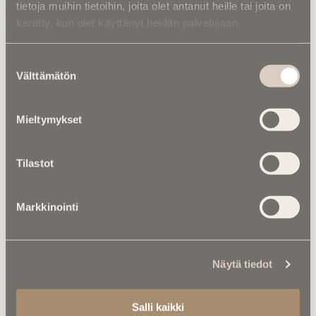
tietoja muihin tietoihin, joita olet antanut heille tai joita on
kerätty, kun olet käyttänyt heidän palvelujaan.
Suostumuksen
Välttämätön
valinta
Luitko jo nämä?
Mieltymykset
Tilastot
Markkinointi
Näytä tiedot
Salli kaikki
Kalenterista |
Juhani Aho kirjoitti