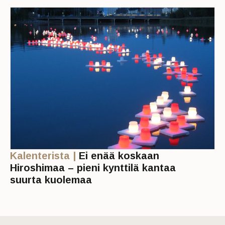
Kalenterista |
Ei enää koskaan
Hiroshimaa – pieni kynttilä kantaa
suurta kuolemaa