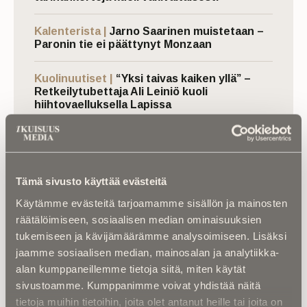
Kalenterista |
Jarno Saarinen muistetaan –
Paronin tie ei päättynyt Monzaan
Kuolinuutiset |
“Yksi taivas kaiken yllä” –
Retkeilytubettaja Ali Leiniö kuoli
hiihtovaelluksella Lapissa
Kuolema koskettaa |
RebelWerksin Aatu
Turpeinen rakentaa romuista muistoja –
“Mulla on ihan kiire elää”
Tämä sivusto käyttää evästeitä
Kuolinuutiset |
Aleksi kuoli taistelukentällä
Käytämme evästeitä tarjoamamme sisällön ja mainosten
Ukrainassa – ”Uuden ajan suomalainen
räätälöimiseen, sosiaalisen median ominaisuuksien
sankari ja sankarivainaja”
tukemiseen ja kävijämäärämme analysoimiseen. Lisäksi
jaamme sosiaalisen median, mainosalan ja analytiikka-
alan kumppaneillemme tietoja siitä, miten käytät
sivustoamme. Kumppanimme voivat yhdistää näitä
tietoja muihin tietoihin, joita olet antanut heille tai joita on