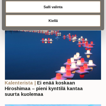
maisemastaan
Salli valinta
Kiellä
Kalenterista |
Ei enää koskaan
Hiroshimaa – pieni kynttilä kantaa
suurta kuolemaa