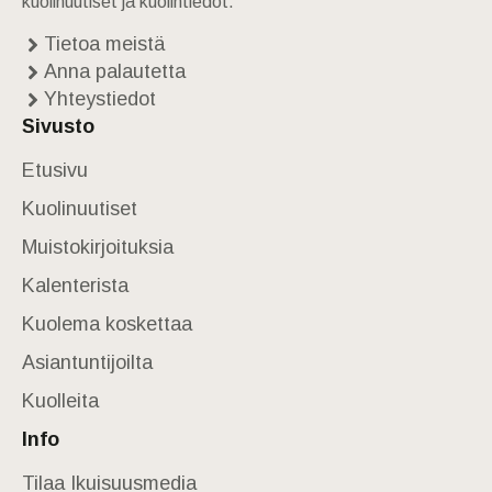
kuolinuutiset ja kuolintiedot.
Tietoa meistä
Anna palautetta
Yhteystiedot
Sivusto
Etusivu
Kuolinuutiset
Muistokirjoituksia
Kalenterista
Kuolema koskettaa
Asiantuntijoilta
Kuolleita
Info
Tilaa Ikuisuusmedia