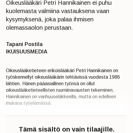
Oikeuslääkäri Petri Hannikainen ei puhu
kuolemasta valmiina vastauksena vaan
kysymyksenä, joka palaa ihmisen
olemassaolon perustaan.
Tapani Postila
IKUISUUSMEDIA
Oikeuslääketieteen erikoislääkäri Petri Hannikainen on
työskennellyt oikeuslääkärin tehtävissä vuodesta 1986
lähtien. Hänen pääasiallinen työnsä on ollut
oikeuslääketieteellisten ruumiinavausten tekeminen.
Hannikainen on vanhuuseläkkeellä, mutta on edelleen
mukana työelämässä.
Tämä sisältö on vain tilaajille.