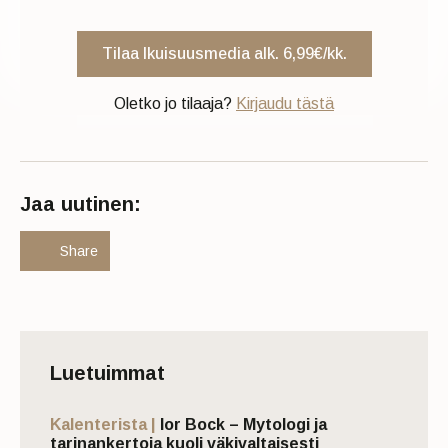
Tilaa Ikuisuusmedia alk. 6,99€/kk.
Oletko jo tilaaja?
Kirjaudu tästä
Jaa uutinen:
Share
Luetuimmat
Kalenterista |
Ior Bock – Mytologi ja
tarinankertoja kuoli väkivaltaisesti