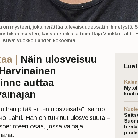
 on mysteeri, joka herättää tulevaisuudessakin ihmetystä. Sit
loristiikan maisteri, kansatieteilijä ja toimittaja Vuokko Laht
n. Kuva: Vuokko Lahden kokoelma
aa |
Näin ulosveisuu
Lue
 Harvinainen
inne auttaa
Kalen
Mytol
ainajan
kuoli 
uthan pitää sitten ulosveisata”, sanoo
Kuole
Seits
o Lahti. Hän on tutkinut ulosveisuuta –
Suoma
sperinteen osaa, jossa vainaja
henke
puole
emana.