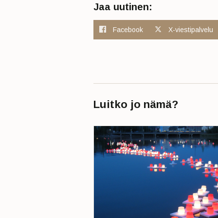
Jaa uutinen:
Facebook
X-viestipalvelu
Luitko jo nämä?