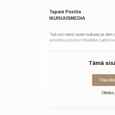
Tapani Postila
IKUISUUSMEDIA
”Isä otti minut usein mukaan ja olen o
veteliläissyntyinen
Vuokko Lahti
ke
Tämä sisäl
Tilaa Ik
Oletko 