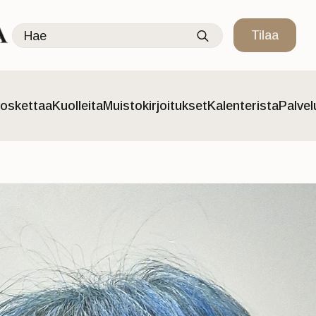
Search
Tilaa
for:
oskettaa
Kuolleita
Muistokirjoitukset
Kalenterista
Palve