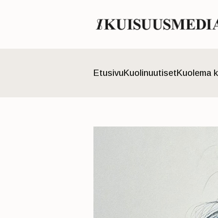
Etusivu
Kuolinuutiset
Kuolema k