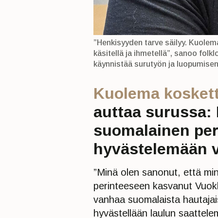
”Henkisyyden tarve säilyy. Kuolema
käsitellä ja ihmetellä”, sanoo folk
käynnistää surutyön ja luopumise
Kuolema koskett
auttaa surussa:
suomalainen per
hyvästelemään v
”Minä olen sanonut, että min
perinteeseen kasvanut Vuokk
vanhaa suomalaista hautajai
hyvästellään laulun saattel