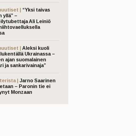
nuutiset |
“Yksi taivas
 yllä” –
ilytubettaja Ali Leiniö
hiihtovaelluksella
sa
nuutiset |
Aleksi kuoli
elukentällä Ukrainassa –
n ajan suomalainen
ri ja sankarivainaja”
terista |
Jarno Saarinen
etaan – Paronin tie ei
ynyt Monzaan