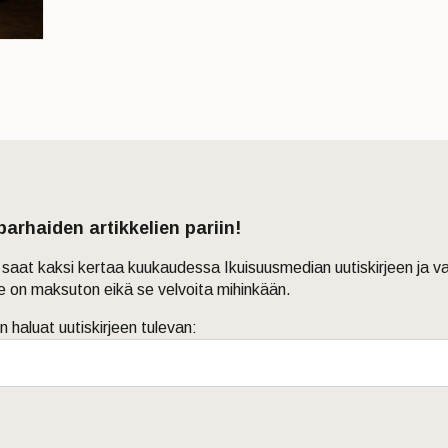
 parhaiden artikkelien pariin!
in saat kaksi kertaa kuukaudessa Ikuisuusmedian uutiskirjeen ja v
je on maksuton eikä se velvoita mihinkään.
n haluat uutiskirjeen tulevan: