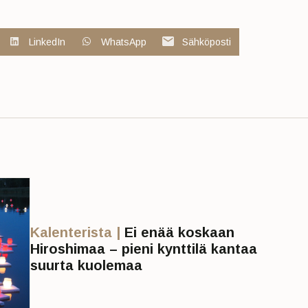
LinkedIn
WhatsApp
Sähköposti
Kalenterista |
Ei enää koskaan
Hiroshimaa – pieni kynttilä kantaa
suurta kuolemaa