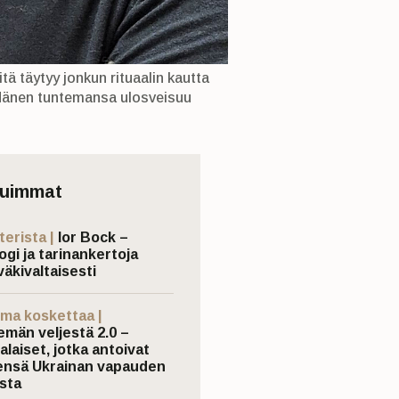
ä täytyy jonkun rituaalin kautta
i. Hänen tuntemansa ulosveisuu
tuimmat
terista |
Ior Bock –
ogi ja tarinankertoja
väkivaltaisesti
ma koskettaa |
emän veljestä 2.0 –
laiset, jotka antoivat
nsä Ukrainan vapauden
sta