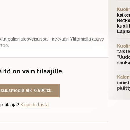
Kuoli
kaiken
Retke
kuoli 
Lapis
llut paljon ulosveisuissa”, nykyään Ylitorniolla asuva
rtoo.
Kuoli
taist
”Uude
sanka
tö on vain tilaajille.
Kalen
muist
päätt
uisuusmedia alk. 6,99€/kk.
jo tilaaja?
Kirjaudu tästä