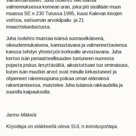
valmentamiseen. Juha Isolehto teki isänsä
valmennuksessa komean uran, joka piti sisällään muun
muassa SE:n 230 Turussa 1995, kuusi Kalevan kisojen
voittoa, seitsemän arvokilpailu- ja 21
maaotteluedustusta.
Juha Isolehto muistaa isänsä suoraselkäisenä,
oikeudenmukaisena, kannustavana ja valmennettaviensa
kanssa tehdyn yhteistyön korkealle arvostavana. Juha
kertoo isän periaatteellisuuden tuntuneen nuoresta
pojasta joskus ärsyttävältä, aikuistuttuani tuo ominaisuus,
kuten isän muutkin arvot ovat minulle kirkastuneet ja
ohjanneet rakennuspuina poikaa oman elämänsä
rakentamisessa, muistelee Juha isäänsä rakkaudella ja
suurella kaipauksella.
Jarmo Mäkelä
Kirjoittaja on eläkkeellä oleva SUL:n toimitusjohtaja.