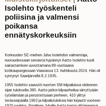
Isolehto työskenteli
poliisina ja valmensi
poikansa
ennätyskorkeuksiin
Korkeuden SE-miehen Juha Isolehdon valmentaja,
nuoruudessaan seivästä hypännyt Aatto Isolehto kuoli
sairastamisen uuvuttamana 89-vuotiaana
kotikaupungissaan Vaasassa 13. huhtikuuta 2024. Hän oli
syntynyt Saarijärvellä 8.2.1935.
1955 Isolehto saavutti nuorten SM-kilpailuissa viidennen
sijan tuloksella 380. Aatto jatkoi kilpaurheilua siirryttyään
työelämään ja perustettuaan perheen, 410 ylittyi
terässeipäällä 1963 ja kilpailutuloksia hän kirjautti vuoteen
1970 saakka. Pojalleen Juhalle Aatto kertoi ylittäneensä