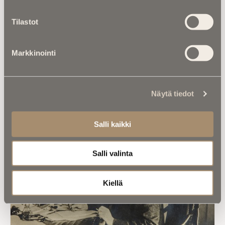
vainajan vuokra-asunnon siivouksesta ­
Tilastot
Markkinointi
Näytä tiedot
Luitko jo nämä?
Salli kaikki
Salli valinta
Kiellä