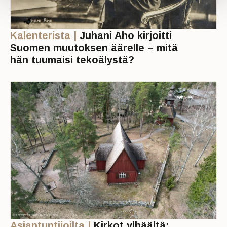
Kalenterista |
Juhani Aho kirjoitti
Suomen muutoksen äärelle – mitä
hän tuumaisi tekoälystä?
Asiantuntijoilta |
Kirkot ylhäältä: