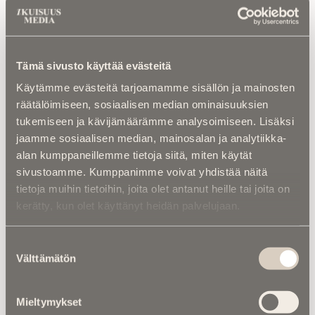
Luetuimmat
Kalenterista |
Ior Bock – Mytologi ja
tarinankertoja kuoli väkivaltaisesti
Tämä sivusto käyttää evästeitä
Käytämme evästeitä tarjoamamme sisällön ja mainosten
Kuolinuutiset |
“Yksi taivas kaiken yllä” –
Retkeilytubettaja Ali Leiniö kuoli
räätälöimiseen, sosiaalisen median ominaisuuksien
hiihtovaelluksella Lapissa
tukemiseen ja kävijämäärämme analysoimiseen. Lisäksi
jaamme sosiaalisen median, mainosalan ja analytiikka-
Kuolema koskettaa |
RebelWerksin Aatu
alan kumppaneillemme tietoja siitä, miten käytät
Turpeinen rakentaa romuista muistoja –
sivustoamme. Kumppanimme voivat yhdistää näitä
“Mulla on ihan kiire elää”
tietoja muihin tietoihin, joita olet antanut heille tai joita on
kerätty, kun olet käyttänyt heidän palvelujaan.
Asiantuntijoilta |
IM selvitti: Miten
hautapaikka ”omistetaan”, ja miten
hallintaoikeus siirtyy vuosikymmenten
Suostumuksen
kuluessa?
Välttämätön
valinta
Asiantuntijoilta |
Kuka kustantaa
Mieltymykset
kalmasiivouksen? – Moni maksaa turhaan