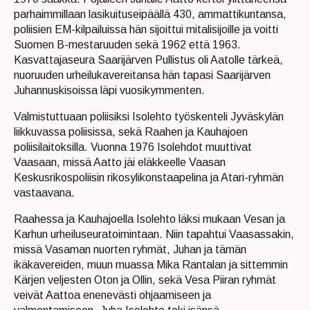
parhaimmillaan lasikuituseipäällä 430, ammattikuntansa,
poliisien EM-kilpailuissa hän sijoittui mitalisijoille ja voitti
Suomen B-mestaruuden sekä 1962 että 1963.
Kasvattajaseura Saarijärven Pullistus oli Aatolle tärkeä,
nuoruuden urheilukavereitansa hän tapasi Saarijärven
Juhannuskisoissa läpi vuosikymmenten.
Valmistuttuaan poliisiksi Isolehto työskenteli Jyväskylän
liikkuvassa poliisissa, sekä Raahen ja Kauhajoen
poliisilaitoksilla. Vuonna 1976 Isolehdot muuttivat
Vaasaan, missä Aatto jäi eläkkeelle Vaasan
Keskusrikospoliisin rikosylikonstaapelina ja Atari-ryhmän
vastaavana.
Raahessa ja Kauhajoella Isolehto läksi mukaan Vesan ja
Karhun urheiluseuratoimintaan. Niin tapahtui Vaasassakin,
missä Vasaman nuorten ryhmät, Juhan ja tämän
ikäkavereiden, muun muassa Mika Rantalan ja sittemmin
Kärjen veljesten Oton ja Ollin, sekä Vesa Piiran ryhmät
veivät Aattoa enenevästi ohjaamiseen ja