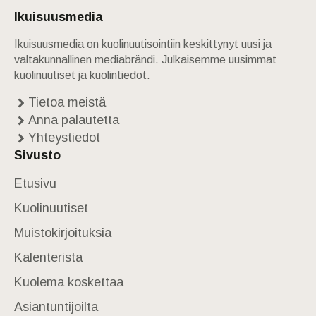
Ikuisuusmedia
Ikuisuusmedia on kuolinuutisointiin keskittynyt uusi ja
valtakunnallinen mediabrändi. Julkaisemme uusimmat
kuolinuutiset ja kuolintiedot.
Tietoa meistä
Anna palautetta
Yhteystiedot
Sivusto
Etusivu
Kuolinuutiset
Muistokirjoituksia
Kalenterista
Kuolema koskettaa
Asiantuntijoilta