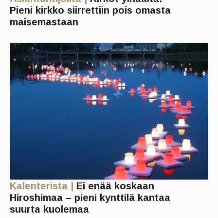
Pieni kirkko siirrettiin pois omasta
maisemastaan
Kalenterista |
Ei enää koskaan
Hiroshimaa – pieni kynttilä kantaa
suurta kuolemaa