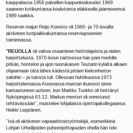
kauppalassa 1956 palvellen kaupunkioikeudet 1969
saaneen kotikuntansa koulutointa eläkkeelle jäämiseensä
1989 saakka.
Reservin majuri Reijo Koivisto oli 1960- ja 70-luvuilla
aktiivinen kotipaikkakuntansa reserviupseerien
toiminnassa.
”REIJOLLA
oli vahva osaaminen heittolajeista ja niiden
harjoittelusta. 1970-luvun taitteessa hän pani merkille
pitkän, hontelon ja ujon nuorukaisen Teutarin kylältä alkaen
ohjaamaan tätä lähes kädestä pitäen kiekonheiton
saloihin – ja tulosta tuli. Ollessani huhtikuussa 1973
harjoittelemassa Ateenassa muistan ikuisesti sinne
kantautuneen uutisen, kun Markku Tuokko oli heittänyt
Nyköpingissä 63.12, Markun mentori oli onnistunut
tehtävässään”, muistelee lohjalaista opettajakollegaansa
Heikki Leppänen.
”Isä oli aktiivinen vapaaehtoistyöntekijä, esimerkkinä
Lohjan Urheilijoiden puheenjohtajuuden ohella hän teki