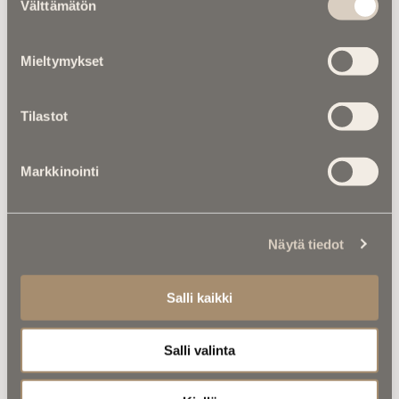
Välttämätön
valinta
Kuolema koskettaa |
RebelWerksin Aatu
Turpeinen rakentaa romuista muistoja –
“Mulla on ihan kiire elää”
Mieltymykset
Asiantuntijoilta |
IM selvitti: Miten
Tilastot
hautapaikka ”omistetaan”, ja miten
hallintaoikeus siirtyy vuosikymmenten
kuluessa?
Markkinointi
Näytä tiedot
Salli kaikki
Luitko jo nämä?
Salli valinta