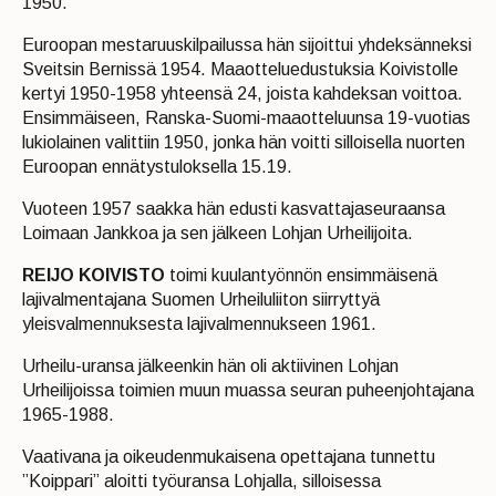
1950.
Euroopan mestaruuskilpailussa hän sijoittui yhdeksänneksi
Sveitsin Bernissä 1954. Maaotteluedustuksia Koivistolle
kertyi 1950-1958 yhteensä 24, joista kahdeksan voittoa.
Ensimmäiseen, Ranska-Suomi-maaotteluunsa 19-vuotias
lukiolainen valittiin 1950, jonka hän voitti silloisella nuorten
Euroopan ennätystuloksella 15.19.
Vuoteen 1957 saakka hän edusti kasvattajaseuraansa
Loimaan Jankkoa ja sen jälkeen Lohjan Urheilijoita.
REIJO KOIVISTO
toimi kuulantyönnön ensimmäisenä
lajivalmentajana Suomen Urheiluliiton siirryttyä
yleisvalmennuksesta lajivalmennukseen 1961.
Urheilu-uransa jälkeenkin hän oli aktiivinen Lohjan
Urheilijoissa toimien muun muassa seuran puheenjohtajana
1965-1988.
Vaativana ja oikeudenmukaisena opettajana tunnettu
”Koippari” aloitti työuransa Lohjalla, silloisessa