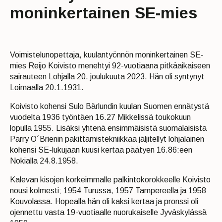
moninkertainen SE-mies
Voimistelunopettaja, kuulantyönnön moninkertainen SE-
mies Reijo Koivisto menehtyi 92-vuotiaana pitkäaikaiseen
sairauteen Lohjalla 20. joulukuuta 2023. Hän oli syntynyt
Loimaalla 20.1.1931.
Koivisto kohensi Sulo Bärlundin kuulan Suomen ennätystä
vuodelta 1936 työntäen 16.27 Mikkelissä toukokuun
lopulla 1955. Lisäksi yhtenä ensimmäisistä suomalaisista
Parry O´Brienin pakittamistekniikkaa jäljitellyt lohjalainen
kohensi SE-lukujaan kuusi kertaa päätyen 16.86:een
Nokialla 24.8.1958.
Kalevan kisojen korkeimmalle palkintokorokkeelle Koivisto
nousi kolmesti; 1954 Turussa, 1957 Tampereella ja 1958
Kouvolassa. Hopealla hän oli kaksi kertaa ja pronssi oli
ojennettu vasta 19-vuotiaalle nuorukaiselle Jyväskylässä