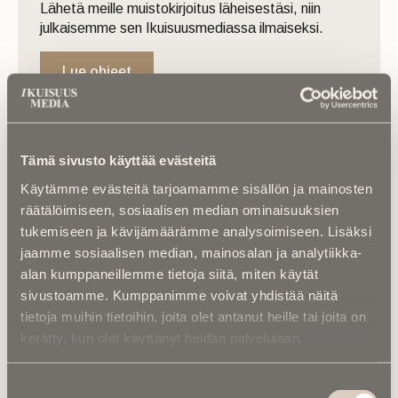
Lähetä meille muistokirjoitus läheisestäsi, niin
julkaisemme sen Ikuisuusmediassa ilmaiseksi.
Lue ohjeet
Tämä sivusto käyttää evästeitä
Luetuimmat
Käytämme evästeitä tarjoamamme sisällön ja mainosten
räätälöimiseen, sosiaalisen median ominaisuuksien
Kuolinuutiset |
“Yksi taivas kaiken yllä” –
tukemiseen ja kävijämäärämme analysoimiseen. Lisäksi
Retkeilytubettaja Ali Leiniö kuoli
jaamme sosiaalisen median, mainosalan ja analytiikka-
hiihtovaelluksella Lapissa
alan kumppaneillemme tietoja siitä, miten käytät
sivustoamme. Kumppanimme voivat yhdistää näitä
Kalenterista |
Ior Bock – Mytologi ja
tietoja muihin tietoihin, joita olet antanut heille tai joita on
tarinankertoja kuoli väkivaltaisesti
kerätty, kun olet käyttänyt heidän palvelujaan.
Kalenterista |
Jarno Saarinen muistetaan –
Paronin tie ei päättynyt Monzaan
Suostumuksen