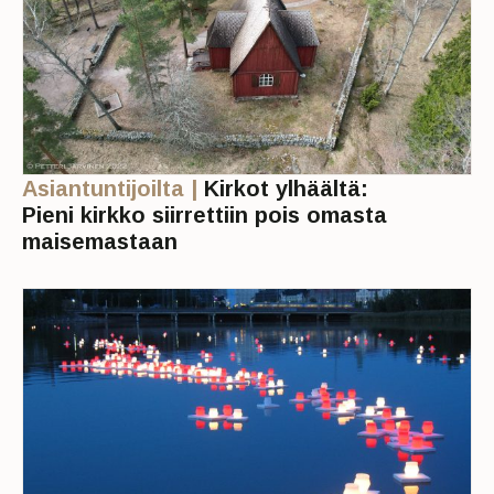
Asiantuntijoilta |
Kirkot ylhäältä:
Pieni kirkko siirrettiin pois omasta
maisemastaan