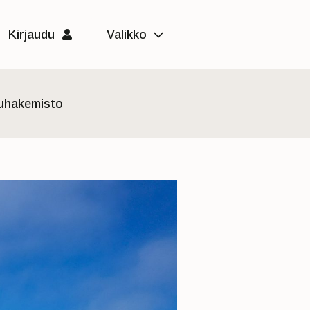
Kirjaudu
Valikko
luhakemisto