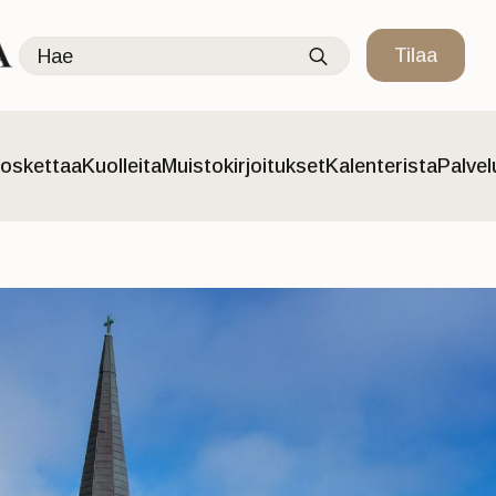
Search
Tilaa
for:
oskettaa
Kuolleita
Muistokirjoitukset
Kalenterista
Palve