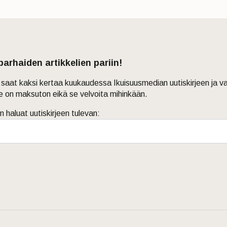
 parhaiden artikkelien pariin!
in saat kaksi kertaa kuukaudessa Ikuisuusmedian uutiskirjeen ja v
je on maksuton eikä se velvoita mihinkään.
n haluat uutiskirjeen tulevan: