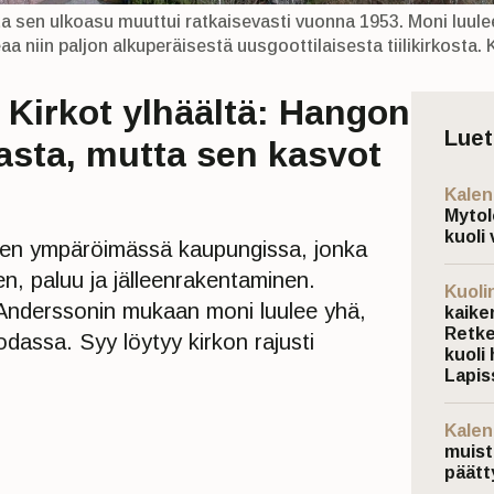
a sen ulkoasu muuttui ratkaisevasti vuonna 1953. Moni luulee
a niin paljon alkuperäisestä uusgoottilaisesta tiilikirkosta. 
Kirkot ylhäältä: Hangon
Lue
dasta, mutta sen kasvot
Kalen
Mytol
kuoli 
en ympäröimässä kaupungissa, jonka
en, paluu ja jälleenrakentaminen.
Kuoli
Anderssonin mukaan moni luulee yhä,
kaiken
Retke
odassa. Syy löytyy kirkon rajusti
kuoli 
Lapis
Kalen
muist
päätt