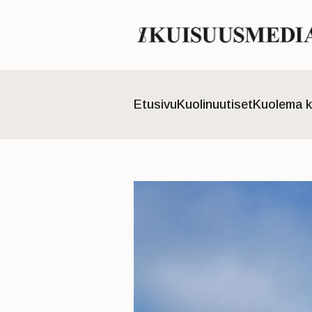
Etusivu
Kuolinuutiset
Kuolema k