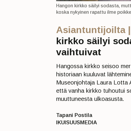
Hangon kirkko säilyi sodasta, mutt
koska nykyinen rapattu ilme poikkea
Asiantuntijoilta |
kirkko säilyi so
vaihtuivat
Hangossa kirkko seisoo mer
historiaan kuuluvat lähtemin
Museonjohtaja Laura Lotta 
että vanha kirkko tuhoutui s
muuttuneesta ulkoasusta.
Tapani Postila
IKUISUUSMEDIA