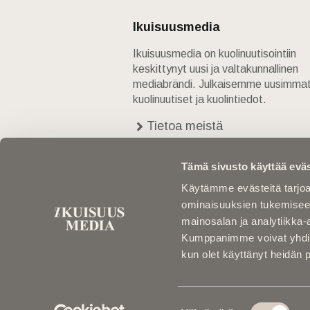
Ikuisuusmedia
Ikuisuusmedia on kuolinuutisointiin
keskittynyt uusi ja valtakunnallinen
mediabrändi. Julkaisemme uusimma
kuolinuutiset ja kuolintiedot.
Tietoa meistä
Anna palautetta
Yhteystiedot
Tämä sivusto käyttää eväs
Käytämme evästeitä tarjoa
ominaisuuksien tukemisee
mainosalan ja analytiikka-
Kumppanimme voivat yhdistää 
kun olet käyttänyt heidän 
Suostumuksen