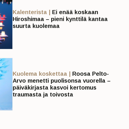
Kalenterista |
Ei enää koskaan
Hiroshimaa – pieni kynttilä kantaa
suurta kuolemaa
Kuolema koskettaa |
Roosa Pelto-
Arvo menetti puolisonsa vuorella –
päiväkirjasta kasvoi kertomus
traumasta ja toivosta