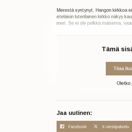
Merestä syntynyt. Hangon kirkkoa e
eteläisin luterilainen kirkko näkyy k
meri. Se ei ole pelkkä maisema, va
Tämä sisäl
Tilaa Ik
Oletko 
Jaa uutinen:
Facebook
X-viestipalvelu