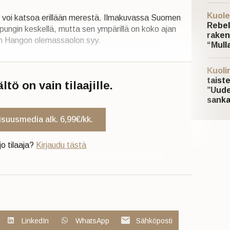
Kuole
i voi katsoa erillään merestä. Ilmakuvassa Suomen
Rebel
aupungin keskellä, mutta sen ympärillä on koko ajan
raken
an Hangon olemassaolon syy.
“Mulla
Kuoli
taist
tö on vain tilaajille.
”Uude
sanka
uisuusmedia alk. 6,99€/kk.
jo tilaaja?
Kirjaudu tästä
LinkedIn
WhatsApp
Sähköposti