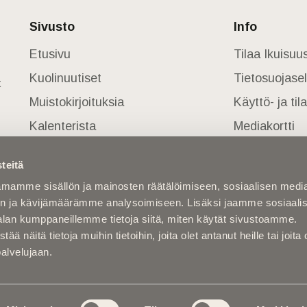
Sivusto
Info
Etusivu
Tilaa Ikuisu
Kuolinuutiset
Tietosuojase
t
Muistokirjoituksia
Käyttö- ja ti
Kalenterista
Mediakortti
Kuolema koskettaa
teitä
Asiantuntijoilta
mamme sisällön ja mainosten räätälöimiseen, sosiaalisen medi
Kuolleita
n ja kävijämäärämme analysoimiseen. Lisäksi jaamme sosiaali
alan kumppaneillemme tietoja siitä, miten käytät sivustoamme.
näitä tietoja muihin tietoihin, joita olet antanut heille tai joita 
palvelujaan.