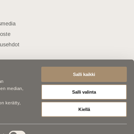
usmedia
loste
lausehdot
Salli kaikki
an
sen median,
Salli valinta
on kerätty,
Kiellä