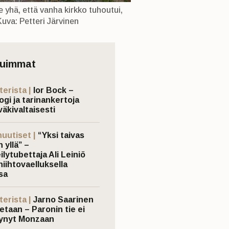
 yhä, että vanha kirkko tuhoutui,
Kuva: Petteri Järvinen
tuimmat
terista |
Ior Bock –
ogi ja tarinankertoja
väkivaltaisesti
nuutiset |
“Yksi taivas
 yllä” –
ilytubettaja Ali Leiniö
hiihtovaelluksella
sa
terista |
Jarno Saarinen
etaan – Paronin tie ei
ynyt Monzaan