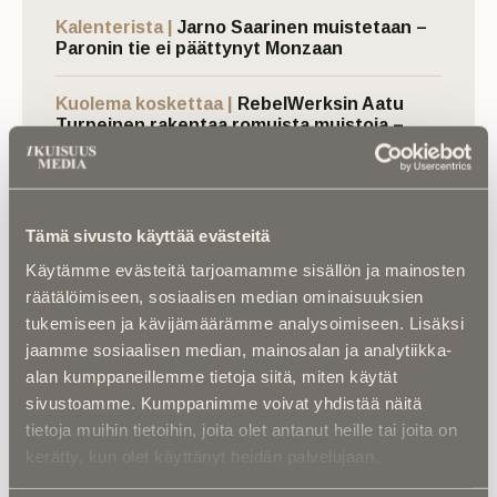
Kalenterista |
Jarno Saarinen muistetaan –
Paronin tie ei päättynyt Monzaan
Kuolema koskettaa |
RebelWerksin Aatu
Turpeinen rakentaa romuista muistoja –
“Mulla on ihan kiire elää”
Asiantuntijoilta |
IM selvitti: Miten
hautapaikka ”omistetaan”, ja miten
Tämä sivusto käyttää evästeitä
hallintaoikeus siirtyy vuosikymmenten
kuluessa?
Käytämme evästeitä tarjoamamme sisällön ja mainosten
räätälöimiseen, sosiaalisen median ominaisuuksien
tukemiseen ja kävijämäärämme analysoimiseen. Lisäksi
jaamme sosiaalisen median, mainosalan ja analytiikka-
alan kumppaneillemme tietoja siitä, miten käytät
sivustoamme. Kumppanimme voivat yhdistää näitä
tietoja muihin tietoihin, joita olet antanut heille tai joita on
kerätty, kun olet käyttänyt heidän palvelujaan.
Luitko jo nämä?