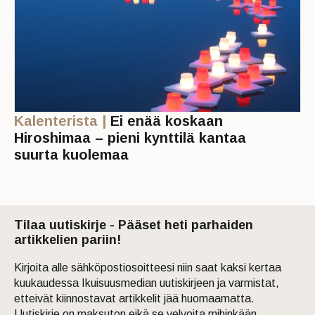
Kalenterista |
Ei enää koskaan
Hiroshimaa – pieni kynttilä kantaa
suurta kuolemaa
Tilaa uutiskirje - Pääset heti parhaiden
artikkelien pariin!
Kirjoita alle sähköpostiosoitteesi niin saat kaksi kertaa
kuukaudessa Ikuisuusmedian uutiskirjeen ja varmistat,
etteivät kiinnostavat artikkelit jää huomaamatta.
Uutiskirje on maksuton eikä se velvoita mihinkään.