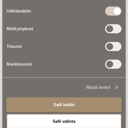
Suostumuksen
Välttämätön
valinta
Mieltymykset
Tilastot
Markkinointi
Näytä tiedot
Kalenterista |
Juhani Aho kirjoitti
Suomen muutoksen äärelle – mitä
hän tuumaisi tekoälystä?
Salli kaikki
Salli valinta