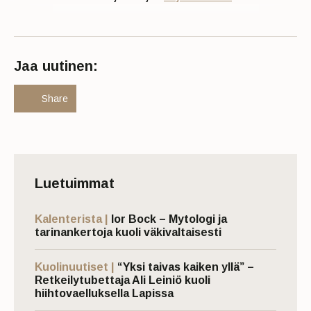
Jaa uutinen:
Share
Luetuimmat
Kalenterista |
Ior Bock – Mytologi ja
tarinankertoja kuoli väkivaltaisesti
Kuolinuutiset |
“Yksi taivas kaiken yllä” –
Retkeilytubettaja Ali Leiniö kuoli
hiihtovaelluksella Lapissa