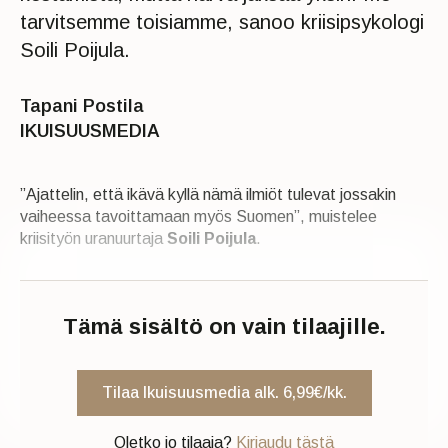
tarvitsemme toisiamme, sanoo kriisipsykologi
Soili Poijula.
Tapani Postila
IKUISUUSMEDIA
”Ajattelin, että ikävä kyllä nämä ilmiöt tulevat jossakin
vaiheessa tavoittamaan myös Suomen”, muistelee
kriisityön uranuurtaja
Soili Poijula
.
Tämä sisältö on vain tilaajille.
Tilaa Ikuisuusmedia alk. 6,99€/kk.
Oletko jo tilaaja?
Kirjaudu tästä