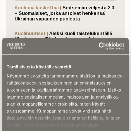
Kuolema koskettaa |
Seitsemän veljestä 2.0
– Suomalaiset, jotka antoivat henkensä
Ukrainan vapauden puolesta
Kuolinuutiset |
Aleksi kuoli taistelukentällä
Ukrainassa – ”Uuden ajan suomalainen
sankari ja sankarivainaja”
Kalenterista |
Jarno Saarinen muistetaan –
Paronin tie ei päättynyt Monzaan
Tämä sivusto käyttää evästeitä
Käytämme evästeitä tarjoamamme sisällön ja mainosten
räätälöimiseen, sosiaalisen median ominaisuuksien
tukemiseen ja kävijämäärämme analysoimiseen. Lisäksi
jaamme sosiaalisen median, mainosalan ja analytiikka-
alan kumppaneillemme tietoja siitä, miten käytät
sivustoamme. Kumppanimme voivat yhdistää näitä
tietoja muihin tietoihin, joita olet antanut heille tai joita on
Luitko jo nämä?
kerätty, kun olet käyttänyt heidän palvelujaan.