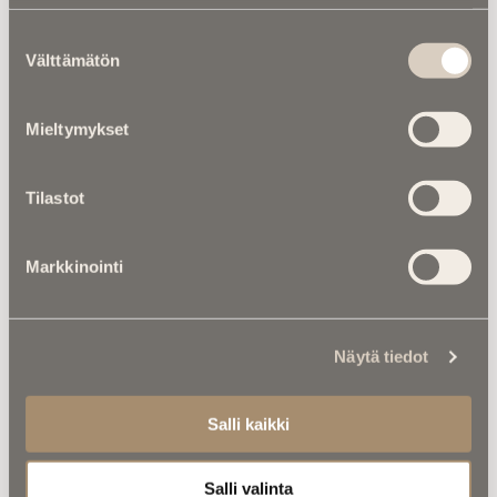
Suostumuksen
Välttämätön
valinta
Mieltymykset
Tilastot
Markkinointi
Kalenterista |
Ei enää koskaan
Näytä tiedot
Hiroshimaa – pieni kynttilä kantaa
suurta kuolemaa
Salli kaikki
Salli valinta