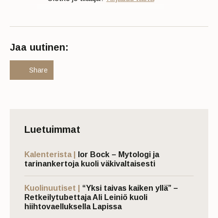
Jaa uutinen:
Share
Luetuimmat
Kalenterista |
Ior Bock – Mytologi ja
tarinankertoja kuoli väkivaltaisesti
Kuolinuutiset |
“Yksi taivas kaiken yllä” –
Retkeilytubettaja Ali Leiniö kuoli
hiihtovaelluksella Lapissa