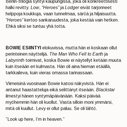
Berlin-trilogia syntyi kaupungissa, joka oli konkreettisesti
halki revitty.
Low
,
“Heroes”
ja
Lodger
eivät tarjonneet
helppoja koukkuja, vaan tunnelmaa, säröä ja hiljaisuutta.
“Heroes”
kertoo sankaruudesta, joka kestää vain hetken.
Ehkä siksi se tuntuu yhä totta.
BOWIE ESIINTYI
elokuvissa, mutta hän ei koskaan ollut
perinteinen näyttelijä.
The Man Who Fell to Earth
ja
Labyrinth
toimivat, koska Bowie ei näytellyt ketään muuta
kuin itseään eri kulmasta. Hän oli aina hieman etäällä,
tarkkaileva, kuin vieras omassa tarinassaan.
Viimeisinä vuosinaan Bowie katosi näkyvistä. Hän ei
antanut haastatteluja eikä selittänyt itseään.
Blackstar
ilmestyi hänen syntymäpäivänään. Kaksi päivää
myöhemmin hän oli kuollut. Vasta silloin moni ymmärsi,
mitä oli kuullut. Levy ei ollut paluu. Se oli lähtö.
”Look up here, I’m in heaven.”