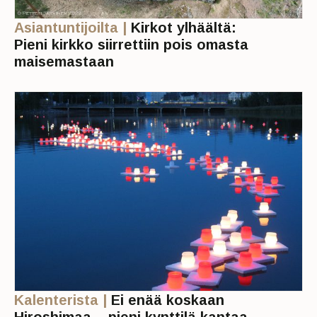
Asiantuntijoilta |
Kirkot ylhäältä:
Pieni kirkko siirrettiin pois omasta
maisemastaan
Kalenterista |
Ei enää koskaan