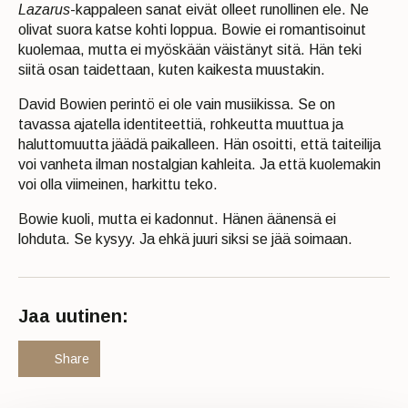
Lazarus
-kappaleen sanat eivät olleet runollinen ele. Ne
olivat suora katse kohti loppua. Bowie ei romantisoinut
kuolemaa, mutta ei myöskään väistänyt sitä. Hän teki
siitä osan taidettaan, kuten kaikesta muustakin.
David Bowien perintö ei ole vain musiikissa. Se on
tavassa ajatella identiteettiä, rohkeutta muuttua ja
haluttomuutta jäädä paikalleen. Hän osoitti, että taiteilija
voi vanheta ilman nostalgian kahleita. Ja että kuolemakin
voi olla viimeinen, harkittu teko.
Bowie kuoli, mutta ei kadonnut. Hänen äänensä ei
lohduta. Se kysyy. Ja ehkä juuri siksi se jää soimaan.
Jaa uutinen:
Share