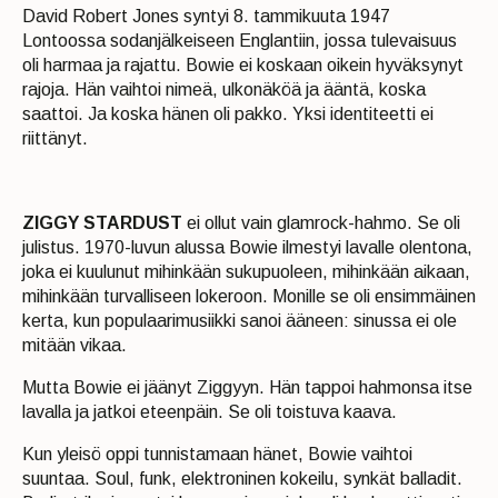
David Robert Jones syntyi 8. tammikuuta 1947
Lontoossa sodanjälkeiseen Englantiin, jossa tulevaisuus
oli harmaa ja rajattu. Bowie ei koskaan oikein hyväksynyt
rajoja. Hän vaihtoi nimeä, ulkonäköä ja ääntä, koska
saattoi. Ja koska hänen oli pakko. Yksi identiteetti ei
riittänyt.
ZIGGY STARDUST
ei ollut vain glamrock-hahmo. Se oli
julistus. 1970-luvun alussa Bowie ilmestyi lavalle olentona,
joka ei kuulunut mihinkään sukupuoleen, mihinkään aikaan,
mihinkään turvalliseen lokeroon. Monille se oli ensimmäinen
kerta, kun populaarimusiikki sanoi ääneen: sinussa ei ole
mitään vikaa.
Mutta Bowie ei jäänyt Ziggyyn. Hän tappoi hahmonsa itse
lavalla ja jatkoi eteenpäin. Se oli toistuva kaava.
Kun yleisö oppi tunnistamaan hänet, Bowie vaihtoi
suuntaa. Soul, funk, elektroninen kokeilu, synkät balladit.