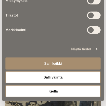
Mieltymykset
hautapaikka ”omistetaan”, ja miten
hallintaoikeus siirtyy vuosikymmenten
kuluessa?
Tilastot
Markkinointi
Näytä tiedot
Luitko jo nämä?
Salli kaikki
Salli valinta
Kiellä