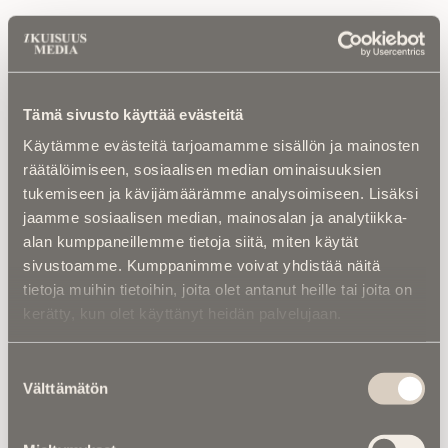
Luetuimmat
Tämä sivusto käyttää evästeitä
Kuolinuutiset |
“Yksi taivas kaiken yllä” –
Retkeilytubettaja Ali Leiniö kuoli
Käytämme evästeitä tarjoamamme sisällön ja mainosten
hiihtovaelluksella Lapissa
räätälöimiseen, sosiaalisen median ominaisuuksien
tukemiseen ja kävijämäärämme analysoimiseen. Lisäksi
Kalenterista |
Ior Bock – Mytologi ja
jaamme sosiaalisen median, mainosalan ja analytiikka-
tarinankertoja kuoli väkivaltaisesti
alan kumppaneillemme tietoja siitä, miten käytät
sivustoamme. Kumppanimme voivat yhdistää näitä
Kalenterista |
Jarno Saarinen muistetaan –
tietoja muihin tietoihin, joita olet antanut heille tai joita on
Paronin tie ei päättynyt Monzaan
kerätty, kun olet käyttänyt heidän palvelujaan.
Kuolema koskettaa |
RebelWerksin Aatu
Turpeinen rakentaa romuista muistoja –
Suostumuksen
“Mulla on ihan kiire elää”
Välttämätön
valinta
Asiantuntijoilta |
IM selvitti: Miten