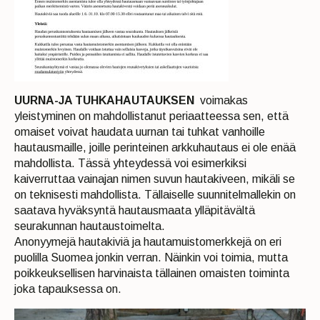
UURNA-JA TUHKAHAUTAUKSEN
voimakas
yleistyminen on mahdollistanut periaatteessa sen, että
omaiset voivat haudata uurnan tai tuhkat vanhoille
hautausmaille, joille perinteinen arkkuhautaus ei ole enää
mahdollista. Tässä yhteydessä voi esimerkiksi
kaiverruttaa vainajan nimen suvun hautakiveen, mikäli se
on teknisesti mahdollista. Tällaiselle suunnitelmallekin on
saatava hyväksyntä hautausmaata ylläpitävältä
seurakunnan hautaustoimelta.
Anonyymejä hautakiviä ja hautamuistomerkkejä on eri
puolilla Suomea jonkin verran. Näinkin voi toimia, mutta
poikkeuksellisen harvinaista tällainen omaisten toiminta
joka tapauksessa on.