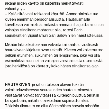
aikana niiden käyttö on kuitenkin merkittävästi
vähentynyt.
– Kyllä niitä voisi rohkeasti käyttää. Ammattinimike tuo
kiveen enemmän persoonallisuutta. Hautausmailla
kävellessä voi miettiä, millaista ammatin harjoittaminen on
vainajan elinaikana mahtanut olla, totesi Porin
seurakuntien ylipuutarhuri Sari Salow Ylen haastattelussa.
Mikään laki ei kuitenkaan velvoita tai säätele virallisesti
hautakiveen kirjoitettavaa tekstiä. Kiveen voi kaiverruttaa
pelkän etunimen, sukunimen tai lempinimen, joka voi olla
esimerkiksi muunnelma vainajan varsinaisesta etunimestä,
jota henkilöstä on käytetty koko hänen elinaikansa ajan.
HAUTAKIVEN
ja siihen tulossa olevan tekstin
valmisteluvaiheessa seurakuntien hautaustoimesta
vastaavat voivat tarvittaessa kuitenkin puuttua tekstiin
tai symboliin, mikäli ne arvioidaan sopimattomiksi.
Tällaisia tilanteita on ollut äärimmäisen harvoin missään