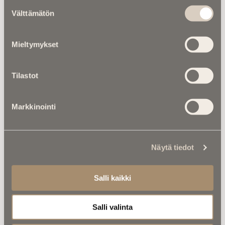
Suostumuksen
nojalla säädetään tai määrätään.”
Välttämätön
“Hautaoikeuden haltijasta ja siitä keitä hautaan
valinta
voidaan haudata, sovitaan hautaa
luovutettaessa. Jos sopimusta ei ole tehty
Mieltymykset
vuoden kuluessa haudan luovutuspäivästä tai jos
tehtyä sopimusta ei voida olosuhteiden
muuttumisen johdosta noudattaa, hautaoikeuden
Tilastot
haltijaksi tulee vainajan leski tai, milloin leskeä ei
ole taikka hänkin on kuollut, ensimmäiseksi
hautaan haudatun vainajan lähimmät perilliset.
Markkinointi
Jos heitä on useita, heidän on valittava
hautaoikeuden haltija edustamaan heitä hautaa
koskevissa asioissa. Hautaoikeuden uudesta
haltijasta on ilmoitettava hautaustoimesta
Näytä tiedot
vastaavalle seurakunnan viranomaiselle.”
Lähde: FInlex ja Suomen Hautaustoimistojen
Salli kaikki
liitto
Salli valinta