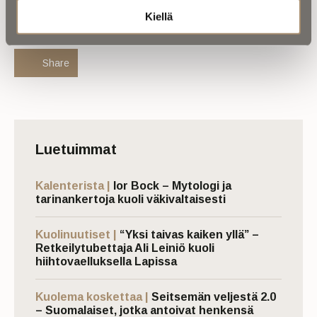
Kiellä
Jaa uutinen:
Share
Luetuimmat
Kalenterista |
Ior Bock – Mytologi ja
tarinankertoja kuoli väkivaltaisesti
Kuolinuutiset |
“Yksi taivas kaiken yllä” –
Retkeilytubettaja Ali Leiniö kuoli
hiihtovaelluksella Lapissa
Kuolema koskettaa |
Seitsemän veljestä 2.0
– Suomalaiset, jotka antoivat henkensä