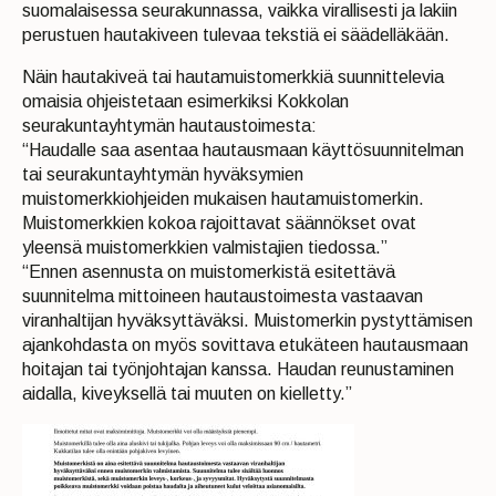
suomalaisessa seurakunnassa, vaikka virallisesti ja lakiin
perustuen hautakiveen tulevaa tekstiä ei säädelläkään.
Näin hautakiveä tai hautamuistomerkkiä suunnittelevia
omaisia ohjeistetaan esimerkiksi Kokkolan
seurakuntayhtymän hautaustoimesta:
“Haudalle saa asentaa hautausmaan käyttösuunnitelman
tai seurakuntayhtymän hyväksymien
muistomerkkiohjeiden mukaisen hautamuistomerkin.
Muistomerkkien kokoa rajoittavat säännökset ovat
yleensä muistomerkkien valmistajien tiedossa.”
“Ennen asennusta on muistomerkistä esitettävä
suunnitelma mittoineen hautaustoimesta vastaavan
viranhaltijan hyväksyttäväksi. Muistomerkin pystyttämisen
ajankohdasta on myös sovittava etukäteen hautausmaan
hoitajan tai työnjohtajan kanssa. Haudan reunustaminen
aidalla, kiveyksellä tai muuten on kielletty.”