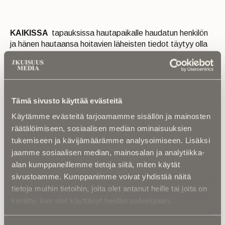
KAIKISSA
tapauksissa hautapaikalle haudatun henkilön
ja hänen hautaansa hoitavien läheisten tiedot täytyy olla
seurakunnan hautaustoimen tiedossa – on kivessä tai
muistomerkissä sitten nimi tai ei.
Tämä sivusto käyttää evästeitä
Lähteet: Kokkolan, Helsingin ja Porin seurakuntayhtymät
Käytämme evästeitä tarjoamamme sisällön ja mainosten
räätälöimiseen, sosiaalisen median ominaisuuksien
tukemiseen ja kävijämäärämme analysoimiseen. Lisäksi
jaamme sosiaalisen median, mainosalan ja analytiikka-
FAKTA:
alan kumppaneillemme tietoja siitä, miten käytät
Hautaoikeus
sivustoamme. Kumppanimme voivat yhdistää näitä
”Hautaoikeuden haltija edustaa niitä, joita
tietoja muihin tietoihin, joita olet antanut heille tai joita on
voidaan haudata hautaan, sekä käyttää
kerätty, kun olet käyttänyt heidän palvelujaan.
puhevaltaa hautaa koskevissa asioissa siten kuin
hautaustoimilaissa sekä tässä laissa ja sen