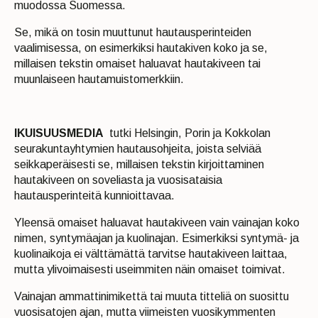
muodossa Suomessa.
Se, mikä on tosin muuttunut hautausperinteiden
vaalimisessa, on esimerkiksi hautakiven koko ja se,
millaisen tekstin omaiset haluavat hautakiveen tai
muunlaiseen hautamuistomerkkiin.
IKUISUUSMEDIA
tutki Helsingin, Porin ja Kokkolan
seurakuntayhtymien hautausohjeita, joista selviää
seikkaperäisesti se, millaisen tekstin kirjoittaminen
hautakiveen on soveliasta ja vuosisataisia
hautausperinteitä kunnioittavaa.
Yleensä omaiset haluavat hautakiveen vain vainajan koko
nimen, syntymäajan ja kuolinajan. Esimerkiksi syntymä- ja
kuolinaikoja ei välttämättä tarvitse hautakiveen laittaa,
mutta ylivoimaisesti useimmiten näin omaiset toimivat.
Vainajan ammattinimikettä tai muuta titteliä on suosittu
vuosisatojen ajan, mutta viimeisten vuosikymmenten