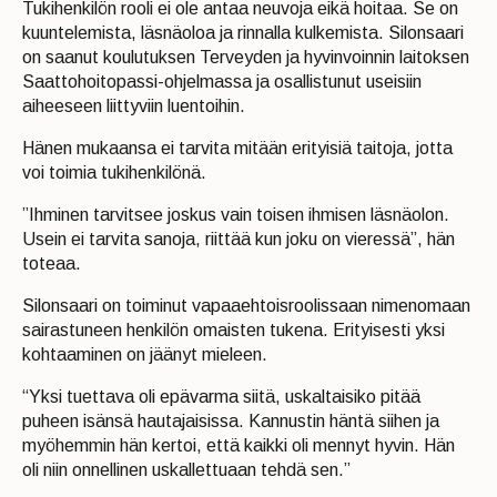
Tukihenkilön rooli ei ole antaa neuvoja eikä hoitaa. Se on
kuuntelemista, läsnäoloa ja rinnalla kulkemista. Silonsaari
on saanut koulutuksen Terveyden ja hyvinvoinnin laitoksen
Saattohoitopassi-ohjelmassa ja osallistunut useisiin
aiheeseen liittyviin luentoihin.
Hänen mukaansa ei tarvita mitään erityisiä taitoja, jotta
voi toimia tukihenkilönä.
”Ihminen tarvitsee joskus vain toisen ihmisen läsnäolon.
Usein ei tarvita sanoja, riittää kun joku on vieressä”, hän
toteaa.
Silonsaari on toiminut vapaaehtoisroolissaan nimenomaan
sairastuneen henkilön omaisten tukena. Erityisesti yksi
kohtaaminen on jäänyt mieleen.
“Yksi tuettava oli epävarma siitä, uskaltaisiko pitää
puheen isänsä hautajaisissa. Kannustin häntä siihen ja
myöhemmin hän kertoi, että kaikki oli mennyt hyvin. Hän
oli niin onnellinen uskallettuaan tehdä sen.”