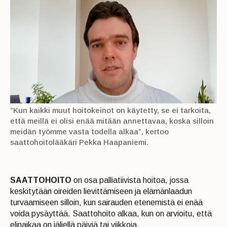
”Kun kaikki muut hoitokeinot on käytetty, se ei tarkoita,
että meillä ei olisi enää mitään annettavaa, koska silloin
meidän työmme vasta todella alkaa”, kertoo
saattohoitolääkäri Pekka Haapaniemi.
SAATTOHOITO
on osa palliatiivista hoitoa, jossa
keskitytään oireiden lievittämiseen ja elämänlaadun
turvaamiseen silloin, kun sairauden etenemistä ei enää
voida pysäyttää. Saattohoito alkaa, kun on arvioitu, että
elinaikaa on jäljellä päiviä tai viikkoja.