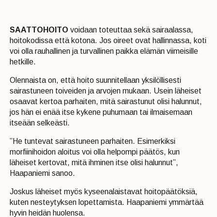
SAATTOHOITO
voidaan toteuttaa sekä sairaalassa,
hoitokodissa että kotona. Jos oireet ovat hallinnassa, koti
voi olla rauhallinen ja turvallinen paikka elämän viimeisille
hetkille.
Olennaista on, että hoito suunnitellaan yksilöllisesti
sairastuneen toiveiden ja arvojen mukaan. Usein läheiset
osaavat kertoa parhaiten, mitä sairastunut olisi halunnut,
jos hän ei enää itse kykene puhumaan tai ilmaisemaan
itseään selkeästi.
”He tuntevat sairastuneen parhaiten. Esimerkiksi
morfiinihoidon aloitus voi olla helpompi päätös, kun
läheiset kertovat, mitä ihminen itse olisi halunnut”,
Haapaniemi sanoo.
Joskus läheiset myös kyseenalaistavat hoitopäätöksiä,
kuten nesteytyksen lopettamista. Haapaniemi ymmärtää
hyvin heidän huolensa.