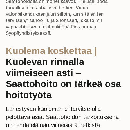
Saattohoidolla on monet kasvot. ”Haluan luoda
turvallisen ja rauhallisen hetken. Viedä
valonpilkahduksen juuri silloin, kun sitä eniten
tarvitaan,” sanoo Tuija Silonsaari, joka toimii
vapaaehtoisena tukihenkilönä Pirkanmaan
Syöpäyhdistyksessä.
Kuolema koskettaa |
Kuolevan rinnalla
viimeiseen asti –
Saattohoito on tärkeä osa
hoitotyötä
Lähestyvän kuoleman ei tarvitse olla
pelottava asia. Saattohoidon tarkoituksena
on tehdä elämän viimeisistä hetkistä