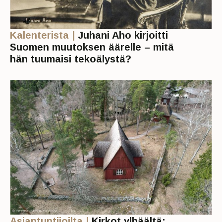
Kalenterista |
Juhani Aho kirjoitti
Suomen muutoksen äärelle – mitä
hän tuumaisi tekoälystä?
Asiantuntijoilta |
Kirkot ylhäältä: