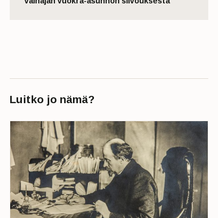
vainajan vuokra-asunnon siivouksesta ­
Luitko jo nämä?