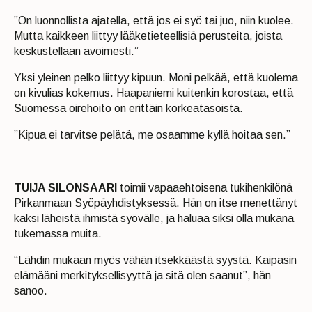
”On luonnollista ajatella, että jos ei syö tai juo, niin kuolee.
Mutta kaikkeen liittyy lääketieteellisiä perusteita, joista
keskustellaan avoimesti.”
Yksi yleinen pelko liittyy kipuun. Moni pelkää, että kuolema
on kivulias kokemus. Haapaniemi kuitenkin korostaa, että
Suomessa oirehoito on erittäin korkeatasoista.
”Kipua ei tarvitse pelätä, me osaamme kyllä hoitaa sen.”
TUIJA SILONSAARI
toimii vapaaehtoisena tukihenkilönä
Pirkanmaan Syöpäyhdistyksessä. Hän on itse menettänyt
kaksi läheistä ihmistä syövälle, ja haluaa siksi olla mukana
tukemassa muita.
“Lähdin mukaan myös vähän itsekkäästä syystä. Kaipasin
elämääni merkityksellisyyttä ja sitä olen saanut”, hän
sanoo.