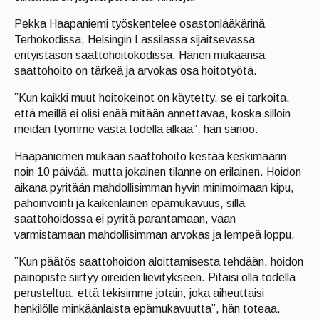
Pekka Haapaniemi työskentelee osastonlääkärinä
Terhokodissa, Helsingin Lassilassa sijaitsevassa
erityistason saattohoitokodissa. Hänen mukaansa
saattohoito on tärkeä ja arvokas osa hoitotyötä.
”Kun kaikki muut hoitokeinot on käytetty, se ei tarkoita,
että meillä ei olisi enää mitään annettavaa, koska silloin
meidän työmme vasta todella alkaa”, hän sanoo.
Haapaniemen mukaan saattohoito kestää keskimäärin
noin 10 päivää, mutta jokainen tilanne on erilainen. Hoidon
aikana pyritään mahdollisimman hyvin minimoimaan kipu,
pahoinvointi ja kaikenlainen epämukavuus, sillä
saattohoidossa ei pyritä parantamaan, vaan
varmistamaan mahdollisimman arvokas ja lempeä loppu.
”Kun päätös saattohoidon aloittamisesta tehdään, hoidon
painopiste siirtyy oireiden lievitykseen. Pitäisi olla todella
perusteltua, että tekisimme jotain, joka aiheuttaisi
henkilölle minkäänlaista epämukavuutta”, hän toteaa.