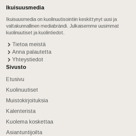
Ikuisuusmedia
Ikuisuusmedia on kuolinuutisointiin keskittynyt uusi ja
valtakunnallinen mediabrändi. Julkaisemme uusimmat
kuolinuutiset ja kuolintiedot.
Tietoa meistä
Anna palautetta
Yhteystiedot
Sivusto
Etusivu
Kuolinuutiset
Muistokirjoituksia
Kalenterista
Kuolema koskettaa
Asiantuntijoilta