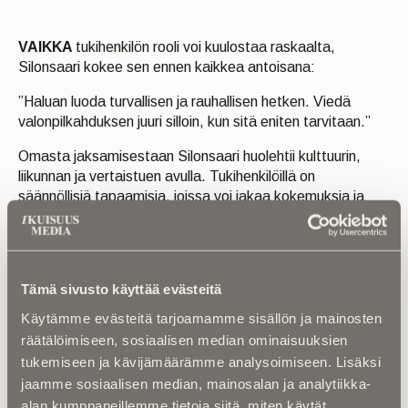
VAIKKA
tukihenkilön rooli voi kuulostaa raskaalta,
Silonsaari kokee sen ennen kaikkea antoisana:
”Haluan luoda turvallisen ja rauhallisen hetken. Viedä
valonpilkahduksen juuri silloin, kun sitä eniten tarvitaan.”
Omasta jaksamisestaan Silonsaari huolehtii kulttuurin,
liikunnan ja vertaistuen avulla. Tukihenkilöillä on
säännöllisiä tapaamisia, joissa voi jakaa kokemuksia ja
saada tukea myös toisilta vapaaehtoisilta.
Silonsaari rohkaisee lähtemään mukaan
tukihenkilötoimintaan, mikäli oma elämäntilanne sen sallii.
Tämä sivusto käyttää evästeitä
Vapaaehtoistyöhön voi käyttää niin paljon aikaa kuin itse
haluaa tai pystyy.
Käytämme evästeitä tarjoamamme sisällön ja mainosten
räätälöimiseen, sosiaalisen median ominaisuuksien
Hän myös muistuttaa, että tukihenkilön rooli voi olla
tukemiseen ja kävijämäärämme analysoimiseen. Lisäksi
sairastuneen tai omaisen elämässä todella tärkeä.
jaamme sosiaalisen median, mainosalan ja analytiikka-
”Itse ainakin toivoisin, että minulla olisi joku, jonka kanssa
alan kumppaneillemme tietoja siitä, miten käytät