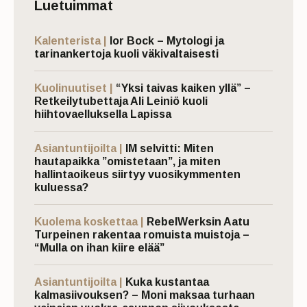
Luetuimmat
Kalenterista |
Ior Bock – Mytologi ja
tarinankertoja kuoli väkivaltaisesti
Kuolinuutiset |
“Yksi taivas kaiken yllä” –
Retkeilytubettaja Ali Leiniö kuoli
hiihtovaelluksella Lapissa
Asiantuntijoilta |
IM selvitti: Miten
hautapaikka ”omistetaan”, ja miten
hallintaoikeus siirtyy vuosikymmenten
kuluessa?
Kuolema koskettaa |
RebelWerksin Aatu
Turpeinen rakentaa romuista muistoja –
“Mulla on ihan kiire elää”
Asiantuntijoilta |
Kuka kustantaa
kalmasiivouksen? – Moni maksaa turhaan