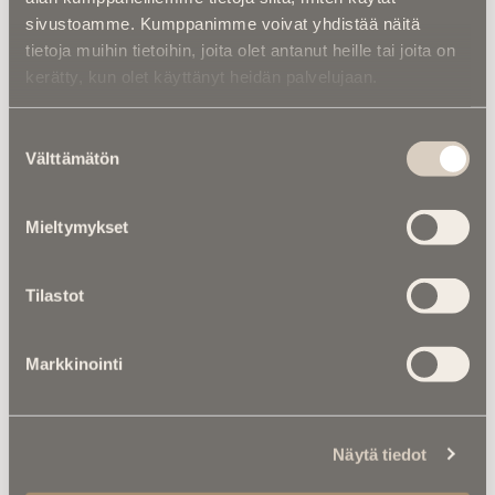
jutella, jotta en kaataisi kaikkea läheisteni niskaan”, hän
sivustoamme. Kumppanimme voivat yhdistää näitä
toteaa.
tietoja muihin tietoihin, joita olet antanut heille tai joita on
kerätty, kun olet käyttänyt heidän palvelujaan.
Suostumuksen
Välttämätön
valinta
Mieltymykset
Tilastot
Markkinointi
Näytä tiedot