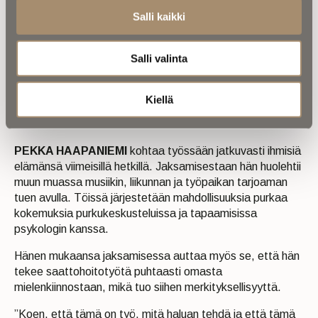
Salli kaikki
Saattohoito voidaan toteuttaa sekä sairaalassa,
Salli valinta
hoitokodissa että kotona. Jos oireet ovat hallinnassa,
koti voi olla rauhallinen ja turvallinen paikka elämän
viimeisille hetkille.
Kiellä
PEKKA HAAPANIEMI
kohtaa työssään jatkuvasti ihmisiä
elämänsä viimeisillä hetkillä. Jaksamisestaan hän huolehtii
muun muassa musiikin, liikunnan ja työpaikan tarjoaman
tuen avulla. Töissä järjestetään mahdollisuuksia purkaa
kokemuksia purkukeskusteluissa ja tapaamisissa
psykologin kanssa.
Hänen mukaansa jaksamisessa auttaa myös se, että hän
tekee saattohoitotyötä puhtaasti omasta
mielenkiinnostaan, mikä tuo siihen merkityksellisyyttä.
”Koen, että tämä on työ, mitä haluan tehdä ja että tämä