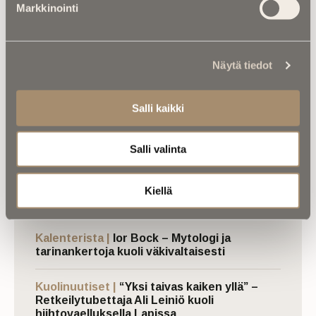
Markkinointi
Näytä tiedot
Jaa uutinen:
Salli kaikki
Share
Salli valinta
Kiellä
Luetuimmat
Kalenterista |
Ior Bock – Mytologi ja
tarinankertoja kuoli väkivaltaisesti
Kuolinuutiset |
“Yksi taivas kaiken yllä” –
Retkeilytubettaja Ali Leiniö kuoli
hiihtovaelluksella Lapissa