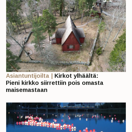
Asiantuntijoilta |
Kirkot ylhäältä:
Pieni kirkko siirrettiin pois omasta
maisemastaan