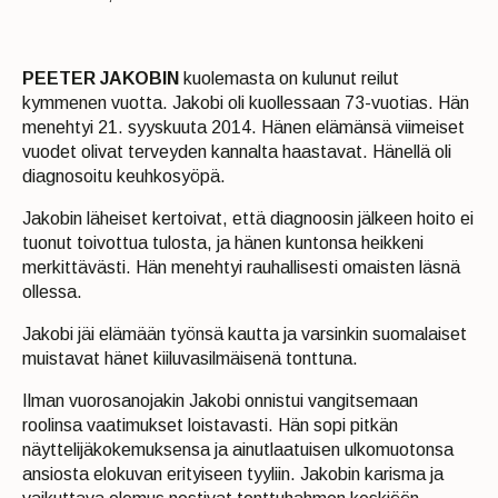
PEETER JAKOBIN
kuolemasta on kulunut reilut
kymmenen vuotta. Jakobi oli kuollessaan 73-vuotias. Hän
menehtyi 21. syyskuuta 2014. Hänen elämänsä viimeiset
vuodet olivat terveyden kannalta haastavat. Hänellä oli
diagnosoitu keuhkosyöpä.
Jakobin läheiset kertoivat, että diagnoosin jälkeen hoito ei
tuonut toivottua tulosta, ja hänen kuntonsa heikkeni
merkittävästi. Hän menehtyi rauhallisesti omaisten läsnä
ollessa.
Jakobi jäi elämään työnsä kautta ja varsinkin suomalaiset
muistavat hänet kiiluvasilmäisenä tonttuna.
Ilman vuorosanojakin Jakobi onnistui vangitsemaan
roolinsa vaatimukset loistavasti. Hän sopi pitkän
näyttelijäkokemuksensa ja ainutlaatuisen ulkomuotonsa
ansiosta elokuvan erityiseen tyyliin. Jakobin karisma ja