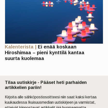
Kalenterista |
Ei enää koskaan
Hiroshimaa – pieni kynttilä kantaa
suurta kuolemaa
Tilaa uutiskirje - Pääset heti parhaiden
artikkelien pariin!
Kirjoita alle sähköpostiosoitteesi niin saat kaksi kertaa
kuukaudessa Ikuisuusmedian uutiskirjeen ja varmistat,
etteivät kiinnostavat artikkelit jää huomaamatta.