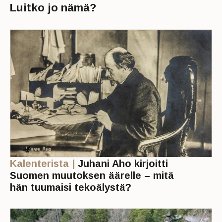
Luitko jo nämä?
Kalenterista |
Juhani Aho kirjoitti
Suomen muutoksen äärelle – mitä
hän tuumaisi tekoälystä?