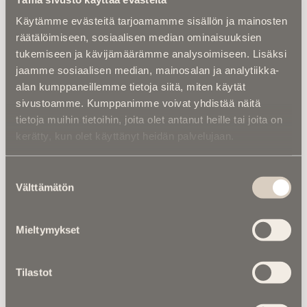
Näytteli virolaisissa televisiosarjoissa
Õnne 13
ja
Käytämme evästeitä tarjoamamme sisällön ja mainosten
Ohtlik lend
.
räätälöimiseen, sosiaalisen median ominaisuuksien
tukemiseen ja kävijämäärämme analysoimiseen. Lisäksi
Palkittiin useilla tunnustuksilla, kuten Kultuuripärli-
jaamme sosiaalisen median, mainosalan ja analytiikka-
palkinnolla vuonna 2006 ja Viron näyttelijäliiton
alan kumppaneillemme tietoja siitä, miten käytät
kunniamerkillä vuonna 2013​.
sivustoamme. Kumppanimme voivat yhdistää näitä
Kuoli 21.9.2014 Tallinnassa, Virossa.
tietoja muihin tietoihin, joita olet antanut heille tai joita on
kerätty, kun olet käyttänyt heidän palvelujaan.
Häntä jäivät suremaan puoliso, tytär ja muu
perhe. Peeter Jakobi oli hyvin pidetty henkilö
Suostumuksen
Viron teatteri- ja elokuvapiireissä, ja hänen
Välttämätön
muistokseen järjestettiin jäähyväistilaisuus
valinta
Tallinnan Jaanin kirkossa.
Mieltymykset
Haudattiin 26.9.2014 Tallinnan Metsäkalmistoon.
Tilastot
Lähteet: Eesti Filmi Andmebaas ja kulttuurimedia
Sirp