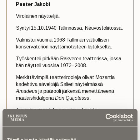
Peeter Jakobi
Virolainen näyttelijä.
Syntyi 15.10.1940 Tallinnassa, Neuvostoliitossa.
Valmistui vuonna 1968 Tallinnan valtiollisen
konservatorion näyttämötaiteen laitokselta.
Työskenteli pitkään Rakveren teatterissa, jossa
hän näytteli vuosina 1973–2008.
Merkittävimpiä teatterirooleja olivat Mozartia
kadehtiva säveltäjä Salieri näytelmässä
Amadeus
ja päärooli järkensä menettäneenä
maalaishidalgona
Don Quijotessa
.
Tunnetuimpia elokuvarooleja olivat Ivo
Schenkenberg elokuvassa
Viimne reliikvia
(1969) ja paroni von Dellingshausen elokuvassa
Elavad pildid
(2013). Hän näytteli joulukauhuleffa
Rare Exportissa (2010) nimetöntä tonttua.
Tämä sivusto käyttää evästeitä