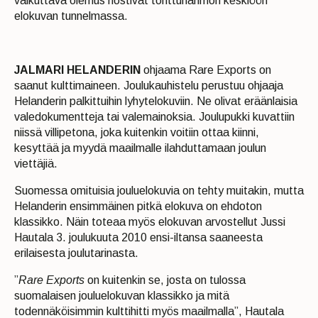
vaikuttava olemus nostivat tonttuhahmon keskiöön
elokuvan tunnelmassa.​
JALMARI HELANDERIN
ohjaama Rare Exports on
saanut kulttimaineen. Joulukauhistelu perustuu ohjaaja
Helanderin palkittuihin lyhytelokuviin. Ne olivat eräänlaisia
valedokumentteja tai valemainoksia. Joulupukki kuvattiin
niissä villipetona, joka kuitenkin voitiin ottaa kiinni,
kesyttää ja myydä maailmalle ilahduttamaan joulun
viettäjiä.
Suomessa omituisia jouluelokuvia on tehty muitakin, mutta
Helanderin ensimmäinen pitkä elokuva on ehdoton
klassikko. Näin toteaa myös elokuvan arvostellut Jussi
Hautala 3. joulukuuta 2010 ensi-iltansa saaneesta
erilaisesta joulutarinasta.
”
Rare Exports
on kuitenkin se, josta on tulossa
suomalaisen jouluelokuvan klassikko ja mitä
todennäköisimmin kulttihitti myös maailmalla”, Hautala