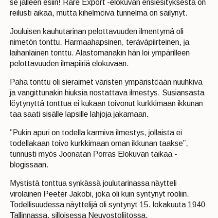
se jälleen esiin! Rare Export -elokuvan ensiesityksestä on
reilusti aikaa, mutta kihelmöivä tunnelma on säilynyt.
Jouluisen kauhutarinan pelottavuuden ilmentymä oli
nimetön tonttu. Harmaahapsinen, teräväpiirteinen, ja
laihanlainen tonttu. Alastomanakin hän loi ympärilleen
pelottavuuden ilmapiiriä elokuvaan.
Paha tonttu oli sieraimet väristen ympäristöään nuuhkiva
ja vangittunakin hiuksia nostattava ilmestys. Susiansasta
löytynyttä tonttua ei kukaan toivonut kurkkimaan ikkunan
taa saati sisälle lapsille lahjoja jakamaan.
”Pukin apuri on todella karmiva ilmestys, jollaista ei
todellakaan toivo kurkkimaan oman ikkunan taakse”,
tunnusti myös Joonatan Porras Elokuvan taikaa -
blogissaan.
Mystistä tonttua synkässä joulutarinassa näytteli
virolainen Peeter Jakobi, joka oli kuin syntynyt rooliin.
Todellisuudessa näyttelijä oli syntynyt 15. lokakuuta 1940
Tallinnassa, silloisessa Neuvostoliitossa.