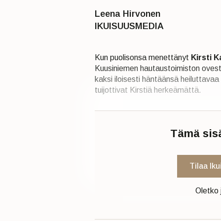
Leena Hirvonen
IKUISUUSMEDIA
Kun puolisonsa menettänyt
Kirsti 
Kuusiniemen hautaustoimiston ovesta 
kaksi iloisesti häntäänsä heiluttava
tuijottivat Kirstiä herkeämättä.
Tämä sisäl
Tilaa Ik
Oletko 