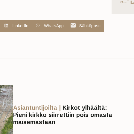
TIL
LinkedIn
WhatsApp
Sähköposti
Asiantuntijoilta |
Kirkot ylhäältä:
Pieni kirkko siirrettiin pois omasta
maisemastaan