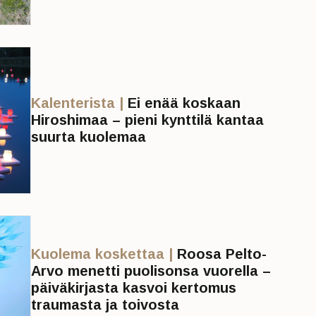
Kalenterista |
Ei enää koskaan
Hiroshimaa – pieni kynttilä kantaa
suurta kuolemaa
Kuolema koskettaa |
Roosa Pelto-
Arvo menetti puolisonsa vuorella –
päiväkirjasta kasvoi kertomus
traumasta ja toivosta