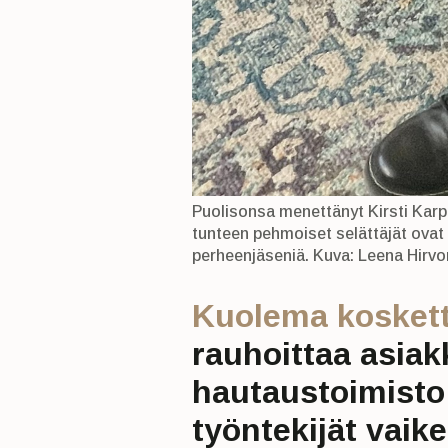
Puolisonsa menettänyt Kirsti Karp
tunteen pehmoiset selättäjät ovat
perheenjäseniä. Kuva: Leena Hirv
Kuolema koskett
rauhoittaa asiak
hautaustoimisto 
työntekijät vaikei