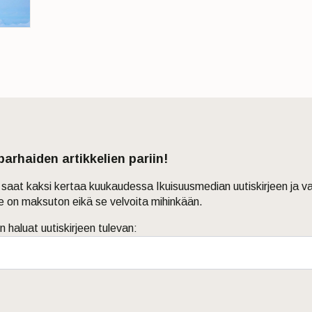
 parhaiden artikkelien pariin!
in saat kaksi kertaa kuukaudessa Ikuisuusmedian uutiskirjeen ja v
je on maksuton eikä se velvoita mihinkään.
n haluat uutiskirjeen tulevan: