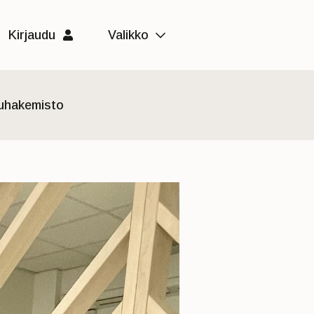
Kirjaudu
Valikko
luhakemisto