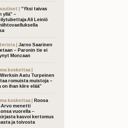
nuutiset |
“Yksi taivas
 yllä” –
ilytubettaja Ali Leiniö
hiihtovaelluksella
sa
terista |
Jarno Saarinen
etaan – Paronin tie ei
ynyt Monzaan
ma koskettaa |
Werksin Aatu Turpeinen
taa romuista muistoja –
 on ihan kiire elää”
ma koskettaa |
Roosa
-Arvo menetti
sonsa vuorella –
kirjasta kasvoi kertomus
asta ja toivosta