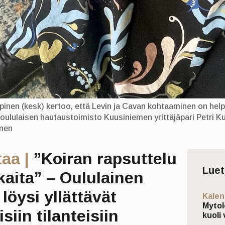
pinen (kesk) kertoo, että Levin ja Cavan kohtaaminen on hel
 oululaisen hautaustoimisto Kuusiniemen yrittäjäpari Petri 
onen
aa |
”Koiran rapsuttelu
Lue
kaita” – Oululainen
löysi yllättävät
Kalen
Mytol
siin tilanteisiin
kuoli 