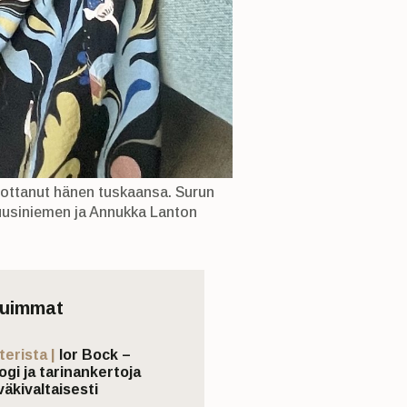
pottanut hänen tuskaansa. Surun
Kuusiniemen ja Annukka Lanton
tuimmat
terista |
Ior Bock –
ogi ja tarinankertoja
väkivaltaisesti