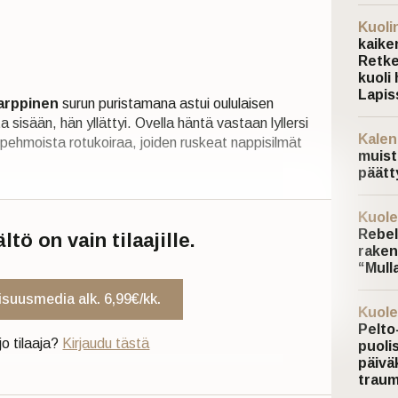
Kuoli
kaiken
Retke
kuoli 
Lapis
Karppinen
surun puristamana astui oululaisen
sisään, hän yllättyi. Ovella häntä vastaan lyllersi
Kalen
a pehmoista rotukoiraa, joiden ruskeat nappisilmät
muist
päätt
Kuole
Rebel
tö on vain tilaajille.
raken
“Mulla
uisuusmedia alk. 6,99€/kk.
Kuole
Pelto
jo tilaaja?
Kirjaudu tästä
puoli
päivä
traum