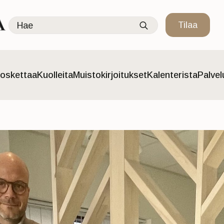
Search
Tilaa
for:
oskettaa
Kuolleita
Muistokirjoitukset
Kalenterista
Palve