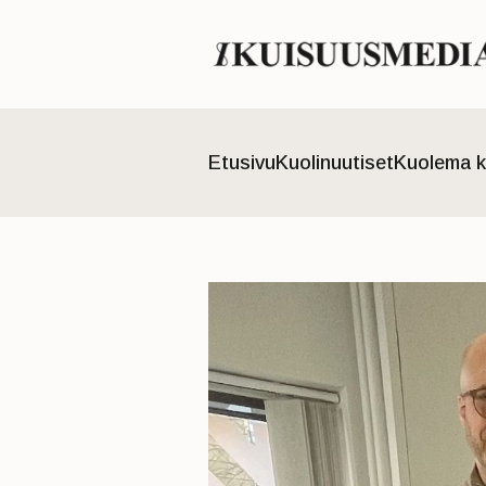
Etusivu
Kuolinuutiset
Kuolema k