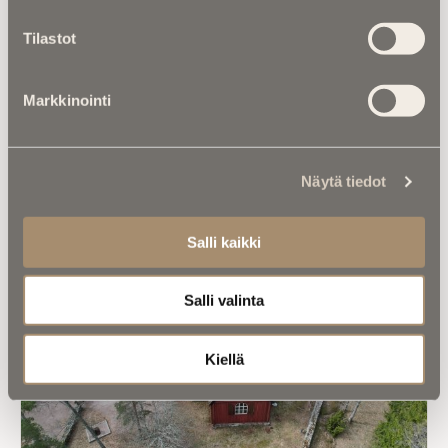
Tilastot
Markkinointi
Luitko jo nämä?
Näytä tiedot
Salli kaikki
Salli valinta
Kiellä