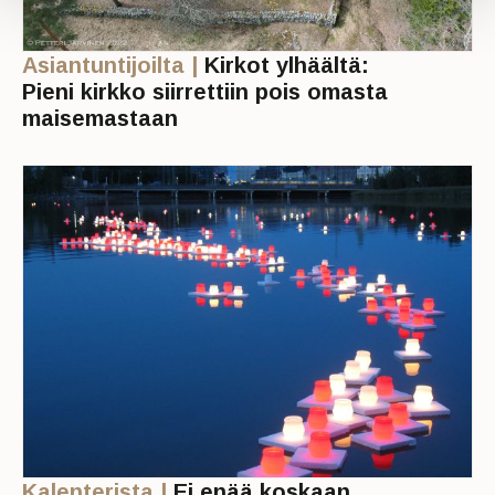
Asiantuntijoilta |
Kirkot ylhäältä:
Pieni kirkko siirrettiin pois omasta
maisemastaan
Kalenterista |
Ei enää koskaan