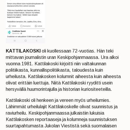
KATTILAKOSKI
oli kuollessaan 72-vuotias. Hän teki
mittavan journalistin uran Keskipohjanmaassa. Ura alkoi
vuonna 1981. Kattilakoski kirjoitti niin valtakunnan
politiikasta, kunnallispolitiikasta, taloudesta kuin
urheilusta. Kattilakosken kolumnit aiheesta kuin aiheesta
olivat erittäin luettuja. Niitä Kattilakoski ryyditti usein
hersyvällä huumorintajulla ja historian kuriositeeteilla.
Kattilakoski oli henkeen ja vereen myös urheilumies.
Lähimmät urheilulajit Kattilakoskelle olivat suunnistus ja
raviurheilu. Keskipohjanmaassa julkaistiin lukuisia
Kattilakosken reportaaseja ja kolumneja suunnistuksen
suurtapahtumasta Jukolan Viestistä sekä suomalaisen