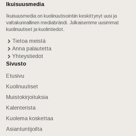
Ikuisuusmedia
Ikuisuusmedia on kuolinuutisointiin keskittynyt uusi ja
valtakunnallinen mediabrändi. Julkaisemme uusimmat
kuolinuutiset ja kuolintiedot.
Tietoa meistä
Anna palautetta
Yhteystiedot
Sivusto
Etusivu
Kuolinuutiset
Muistokirjoituksia
Kalenterista
Kuolema koskettaa
Asiantuntijoilta