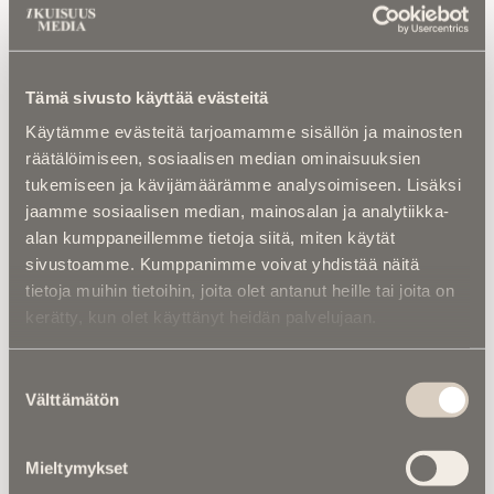
Luetuimmat
Kalenterista |
Ior Bock – Mytologi ja
Tämä sivusto käyttää evästeitä
tarinankertoja kuoli väkivaltaisesti
Käytämme evästeitä tarjoamamme sisällön ja mainosten
Kalenterista |
Jarno Saarinen muistetaan –
räätälöimiseen, sosiaalisen median ominaisuuksien
Paronin tie ei päättynyt Monzaan
tukemiseen ja kävijämäärämme analysoimiseen. Lisäksi
jaamme sosiaalisen median, mainosalan ja analytiikka-
Kuolinuutiset |
“Yksi taivas kaiken yllä” –
alan kumppaneillemme tietoja siitä, miten käytät
Retkeilytubettaja Ali Leiniö kuoli
sivustoamme. Kumppanimme voivat yhdistää näitä
hiihtovaelluksella Lapissa
tietoja muihin tietoihin, joita olet antanut heille tai joita on
kerätty, kun olet käyttänyt heidän palvelujaan.
Kuolema koskettaa |
RebelWerksin Aatu
Turpeinen rakentaa romuista muistoja –
“Mulla on ihan kiire elää”
Suostumuksen
Välttämätön
valinta
Kuolinuutiset |
Aleksi kuoli taistelukentällä
Ukrainassa – ”Uuden ajan suomalainen
Mieltymykset
sankari ja sankarivainaja”