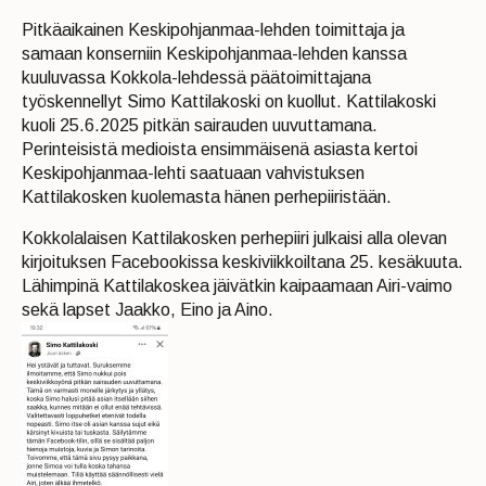
Pitkäaikainen Keskipohjanmaa-lehden toimittaja ja
samaan konserniin Keskipohjanmaa-lehden kanssa
kuuluvassa Kokkola-lehdessä päätoimittajana
työskennellyt Simo Kattilakoski on kuollut. Kattilakoski
kuoli 25.6.2025 pitkän sairauden uuvuttamana.
Perinteisistä medioista ensimmäisenä asiasta kertoi
Keskipohjanmaa-lehti saatuaan vahvistuksen
Kattilakosken kuolemasta hänen perhepiiristään.
Kokkolalaisen Kattilakosken perhepiiri julkaisi alla olevan
kirjoituksen Facebookissa keskiviikkoiltana 25. kesäkuuta.
Lähimpinä Kattilakoskea jäivätkin kaipaamaan Airi-vaimo
sekä lapset Jaakko, Eino ja Aino.