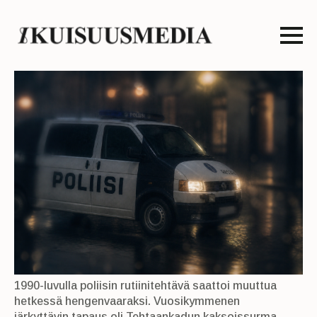
1990-luvulla poliisin rutiinitehtävä saattoi muuttua
hetkessä hengenvaaraksi. Vuosikymmenen
järkyttävin tapaus oli Tehtaankadun kaksoissurma