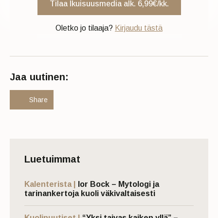
Tilaa Ikuisuusmedia alk. 6,99€/kk.
Oletko jo tilaaja?
Kirjaudu tästä
Jaa uutinen:
Share
Luetuimmat
Kalenterista |
Ior Bock – Mytologi ja
tarinankertoja kuoli väkivaltaisesti
Kuolinuutiset |
“Yksi taivas kaiken yllä” –