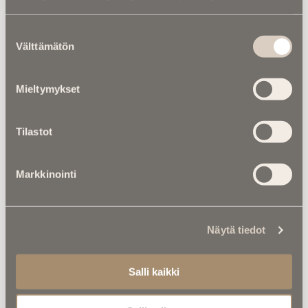
Luitko jo nämä?
Suostumuksen
Välttämätön
valinta
Mieltymykset
Tilastot
Markkinointi
Näytä tiedot
Asiantuntijoilta |
Kirkot ylhäältä:
Pieni kirkko siirrettiin pois omasta
Salli kaikki
maisemastaan