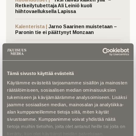
Retkeilytubettaja Ali Leiniö kuoli
hiihtovaelluksella Lapissa
Kalenterista |
Jarno Saarinen muistetaan –
Paronin tie ei päättynyt Monzaan
Kuolinuutiset |
Aleksi kuoli taistelukentällä
Ukrainassa – ”Uuden ajan suomalainen
sankari ja sankarivainaja”
Tämä sivusto käyttää evästeitä
Kuolema koskettaa |
RebelWerksin Aatu
Turpeinen rakentaa romuista muistoja –
Käytämme evästeitä tarjoamamme sisällön ja mainosten
“Mulla on ihan kiire elää”
räätälöimiseen, sosiaalisen median ominaisuuksien
tukemiseen ja kävijämäärämme analysoimiseen. Lisäksi
jaamme sosiaalisen median, mainosalan ja analytiikka-
alan kumppaneillemme tietoja siitä, miten käytät
sivustoamme. Kumppanimme voivat yhdistää näitä
tietoja muihin tietoihin, joita olet antanut heille tai joita on
kerätty, kun olet käyttänyt heidän palvelujaan.