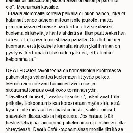
hänellä oli tilaisuuden jälkeen aivan erilainen ja parempi
olo”, Maunumäki kuvailee.
”Eräällä aiemmalla kerralla paikalla oli nuori nainen, joka ei
halunnut sanoa ääneen mitään isolle joukolle, mutta
pienemmässä ryhmässä hän kertoi, että sukulaisen
kuolema oli lähellä ja häntä ahdisti se. Illan päätteeksi hän
totesi, ettei enää tunnu yhtään pahalta. On ollut hienoa
huomata, että jokaisella kerralla ainakin yksi ihminen on
pystynyt kertomaan tilaisuuden jälkeen, että tuntuu
helpommalta.”
DEATH
Cafén tavoitteena on normalisoida kuolemasta
puhumista ja vähentää kuolemaan liittyvää pelkoa.
Maunumäen mukaan toiminnan avoimuus ja
sitoutumattomuus ovat koko toiminnan ydin.
”Tavalliset ihmiset, ’tavalliset syntiset’, uskaltavat tulla
paikalle. Kokoontumisissa korostetaan myös sitä, että
kyse ei ole mistään terapiaistunnosta, vaikka ihmiset
saavatkin tilaisuuksista helpotusta. Jos haluaa lisää
keskusteluapua, annamme puhelinnumeroja, mihin voi olla
yhteydessä. Death Café -tapaamisissa monille riittää se,