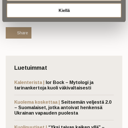
Kiellä
Jaa uutinen:
Share
Luetuimmat
Kalenterista |
Ior Bock – Mytologi ja
tarinankertoja kuoli väkivaltaisesti
Kuolema koskettaa |
Seitsemän veljestä 2.0
– Suomalaiset, jotka antoivat henkensä
Ukrainan vapauden puolesta
Kuolinuutiset |
“Yksi taivas kaiken yllä” –