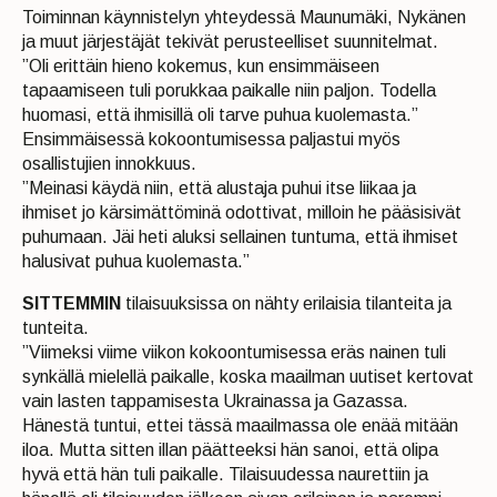
Toiminnan käynnistelyn yhteydessä Maunumäki, Nykänen
ja muut järjestäjät tekivät perusteelliset suunnitelmat.
”Oli erittäin hieno kokemus, kun ensimmäiseen
tapaamiseen tuli porukkaa paikalle niin paljon. Todella
huomasi, että ihmisillä oli tarve puhua kuolemasta.”
Ensimmäisessä kokoontumisessa paljastui myös
osallistujien innokkuus.
”Meinasi käydä niin, että alustaja puhui itse liikaa ja
ihmiset jo kärsimättöminä odottivat, milloin he pääsisivät
puhumaan. Jäi heti aluksi sellainen tuntuma, että ihmiset
halusivat puhua kuolemasta.”
SITTEMMIN
tilaisuuksissa on nähty erilaisia tilanteita ja
tunteita.
”Viimeksi viime viikon kokoontumisessa eräs nainen tuli
synkällä mielellä paikalle, koska maailman uutiset kertovat
vain lasten tappamisesta Ukrainassa ja Gazassa.
Hänestä tuntui, ettei tässä maailmassa ole enää mitään
iloa. Mutta sitten illan päätteeksi hän sanoi, että olipa
hyvä että hän tuli paikalle. Tilaisuudessa naurettiin ja