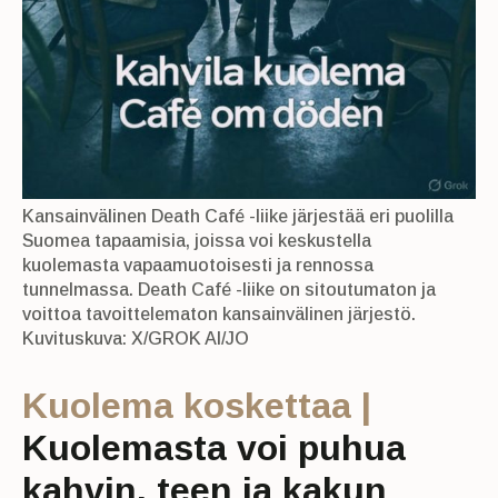
Kansainvälinen Death Café -liike järjestää eri puolilla
Suomea tapaamisia, joissa voi keskustella
kuolemasta vapaamuotoisesti ja rennossa
tunnelmassa. Death Café -liike on sitoutumaton ja
voittoa tavoittelematon kansainvälinen järjestö.
Kuvituskuva: X/GROK AI/JO
Kuolema koskettaa |
Kuolemasta voi puhua
kahvin, teen ja kakun