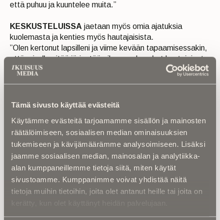
että puhuu ja kuuntelee muita.”
KESKUSTELUISSA
jaetaan myös omia ajatuksia
kuolemasta ja kenties myös hautajaisista.
”Olen kertonut lapsilleni ja viime kevään tapaamisessakin,
että minulle pitää järjestää aikanaan hauskat hautajaiset,
minun näköiset hautajaiset: kunnon ruoat, kunnon viinit ja
kerrotaan hauskoja juttuja minun elämästä. Tämän jälkeen
moni muukin kertoi tapaamisessa, että heillä on
vastaavanlaisia suunnitelmia”,Maunumäki naurahtaa.
Tämä sivusto käyttää evästeitä
Vaikka aihe on raskas, tilaisuuksissa ei synkistellä. Nauru,
Käytämme evästeitä tarjoamamme sisällön ja mainosten
huumori ja toisten tarinat tuovat yhteenkuuluvuuden
räätälöimiseen, sosiaalisen median ominaisuuksien
tunnetta. Maunumäen kokemusten mukaan juuri se tekee
tukemiseen ja kävijämäärämme analysoimiseen. Lisäksi
Death Cafén ilmapiiristä erityisen.
jaamme sosiaalisen median, mainosalan ja analytiikka-
alan kumppaneillemme tietoja siitä, miten käytät
sivustoamme. Kumppanimme voivat yhdistää näitä
tietoja muihin tietoihin, joita olet antanut heille tai joita on
kerätty, kun olet käyttänyt heidän palvelujaan.