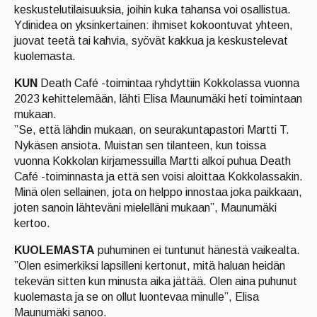
keskustelutilaisuuksia, joihin kuka tahansa voi osallistua.
Ydinidea on yksinkertainen: ihmiset kokoontuvat yhteen,
juovat teetä tai kahvia, syövät kakkua ja keskustelevat
kuolemasta.
KUN
Death Café -toimintaa ryhdyttiin Kokkolassa vuonna
2023 kehittelemään, lähti Elisa Maunumäki heti toimintaan
mukaan.
”Se, että lähdin mukaan, on seurakuntapastori Martti T.
Nykäsen ansiota. Muistan sen tilanteen, kun toissa
vuonna Kokkolan kirjamessuilla Martti alkoi puhua Death
Café -toiminnasta ja että sen voisi aloittaa Kokkolassakin.
Minä olen sellainen, jota on helppo innostaa joka paikkaan,
joten sanoin lähteväni mielelläni mukaan”, Maunumäki
kertoo.
KUOLEMASTA
puhuminen ei tuntunut hänestä vaikealta.
”Olen esimerkiksi lapsilleni kertonut, mitä haluan heidän
tekevän sitten kun minusta aika jättää. Olen aina puhunut
kuolemasta ja se on ollut luontevaa minulle”, Elisa
Maunumäki sanoo.