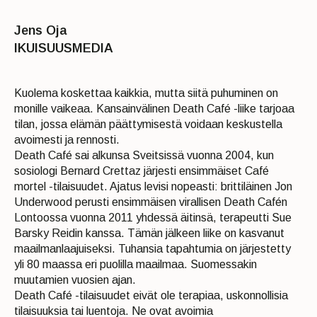
Jens Oja
IKUISUUSMEDIA
Kuolema koskettaa kaikkia, mutta siitä puhuminen on
monille vaikeaa. Kansainvälinen Death Café -liike tarjoaa
tilan, jossa elämän päättymisestä voidaan keskustella
avoimesti ja rennosti.
Death Café sai alkunsa Sveitsissä vuonna 2004, kun
sosiologi Bernard Crettaz järjesti ensimmäiset Café
mortel -tilaisuudet. Ajatus levisi nopeasti: brittiläinen Jon
Underwood perusti ensimmäisen virallisen Death Cafén
Lontoossa vuonna 2011 yhdessä äitinsä, terapeutti Sue
Barsky Reidin kanssa. Tämän jälkeen liike on kasvanut
maailmanlaajuiseksi. Tuhansia tapahtumia on järjestetty
yli 80 maassa eri puolilla maailmaa. Suomessakin
muutamien vuosien ajan.
Death Café -tilaisuudet eivät ole terapiaa, uskonnollisia
tilaisuuksia tai luentoja. Ne ovat avoimia