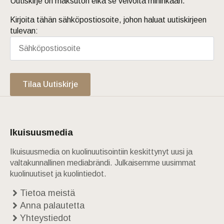
Uutiskirje on maksuton eikä se velvoita mihinkään.
Kirjoita tähän sähköpostiosoite, johon haluat uutiskirjeen
tulevan:
Tilaa Uutiskirje
Ikuisuusmedia
Ikuisuusmedia on kuolinuutisointiin keskittynyt uusi ja
valtakunnallinen mediabrändi. Julkaisemme uusimmat
kuolinuutiset ja kuolintiedot.
Tietoa meistä
Anna palautetta
Yhteystiedot