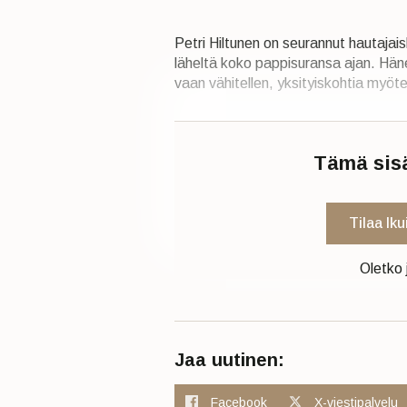
Petri Hiltunen on seurannut hautaja
läheltä koko pappisuransa ajan. Hän
vaan vähitellen, yksityiskohtia myöt
Tämä sisäl
Tilaa Ik
Oletko 
Jaa uutinen:
Facebook
X-viestipalvelu