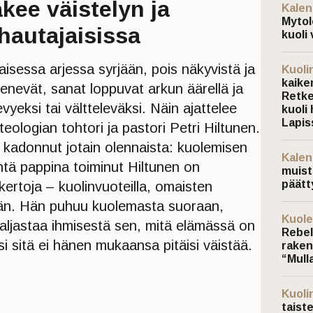
äkee väistelyn ja
Kalen
Mytol
autajaisissa
kuoli 
isessa arjessa syrjään, pois näkyvistä ja
Kuoli
kaiken
henevät, sanat loppuvat arkun äärellä ja
Retke
yeksi tai vältteleväksi. Näin ajattelee
kuoli 
Lapis
ologian tohtori ja pastori Petri Hiltunen.
 kadonnut jotain olennaista: kuolemisen
Kalen
ntä pappina toiminut Hiltunen on
muist
päätt
ertoja – kuolinvuoteilla, omaisten
ään. Hän puhuu kuolemasta suoraan,
Kuole
aljastaa ihmisestä sen, mitä elämässä on
Rebel
ksi sitä ei hänen mukaansa pitäisi väistää.
raken
“Mulla
Kuoli
taist