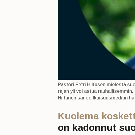
Pastori Petri Hiltusen mielestä s
rajan yli voi astua rauhallisemmin.
Hiltunen sanoo Ikuisuusmedian haa
Kuolema koskett
on kadonnut suom