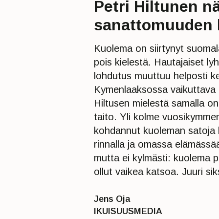
Petri Hiltunen n
sanattomuuden h
Kuolema on siirtynyt suomala
pois kielestä. Hautajaiset ly
lohdutus muuttuu helposti kev
Kymenlaaksossa vaikuttava te
Hiltusen mielestä samalla on
taito. Yli kolme vuosikymme
kohdannut kuoleman satoja k
rinnalla ja omassa elämäss
mutta ei kylmästi: kuolema p
ollut vaikea katsoa. Juuri si
Jens Oja
IKUISUUSMEDIA