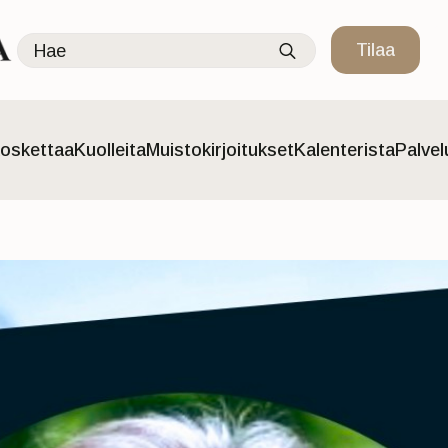
Search
Tilaa
for:
oskettaa
Kuolleita
Muistokirjoitukset
Kalenterista
Palve