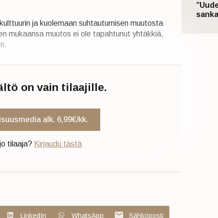
”Uude
sanka
iskulttuurin ja kuolemaan suhtautumisen muutosta
en mukaansa muutos ei ole tapahtunut yhtäkkiä,
en.
tö on vain tilaajille.
uisuusmedia alk. 6,99€/kk.
jo tilaaja?
Kirjaudu tästä
LinkedIn
WhatsApp
Sähköposti