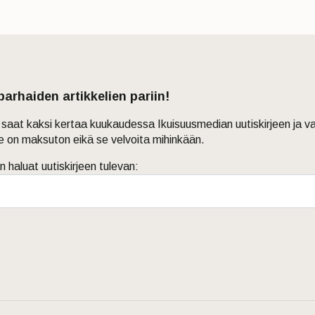
 parhaiden artikkelien pariin!
in saat kaksi kertaa kuukaudessa Ikuisuusmedian uutiskirjeen ja v
je on maksuton eikä se velvoita mihinkään.
n haluat uutiskirjeen tulevan: