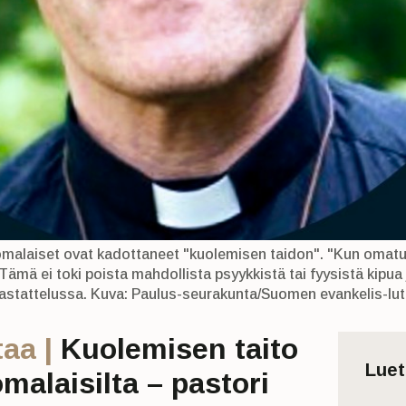
uomalaiset ovat kadottaneet "kuolemisen taidon". "Kun omatu
 Tämä ei toki poista mahdollista psyykkistä tai fyysistä kipua
stattelussa. Kuva: Paulus-seurakunta/Suomen evankelis-lute
aa |
Kuolemisen taito
Lue
alaisilta – pastori