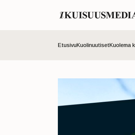
Etusivu
Kuolinuutiset
Kuolema k