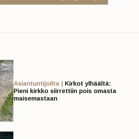
Asiantuntijoilta |
Kirkot ylhäältä:
Pieni kirkko siirrettiin pois omasta
maisemastaan