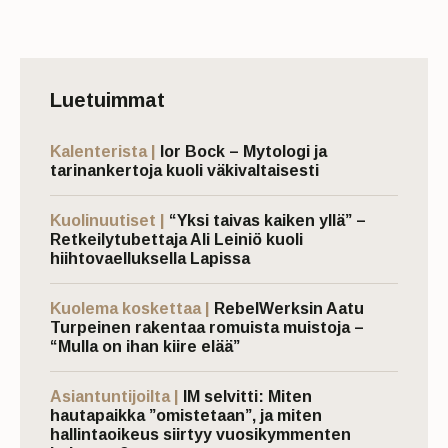
Luetuimmat
Kalenterista |
Ior Bock – Mytologi ja
tarinankertoja kuoli väkivaltaisesti
Kuolinuutiset |
“Yksi taivas kaiken yllä” –
Retkeilytubettaja Ali Leiniö kuoli
hiihtovaelluksella Lapissa
Kuolema koskettaa |
RebelWerksin Aatu
Turpeinen rakentaa romuista muistoja –
“Mulla on ihan kiire elää”
Asiantuntijoilta |
IM selvitti: Miten
hautapaikka ”omistetaan”, ja miten
hallintaoikeus siirtyy vuosikymmenten