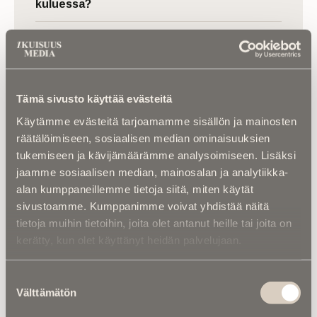
kuluessa?
Asiantuntijoilta |
Kuka kustantaa
kalmasiivouksen? – Moni maksaa turhaan
vainajan vuokra-asunnon siivouksesta ­
Tämä sivusto käyttää evästeitä
Käytämme evästeitä tarjoamamme sisällön ja mainosten
räätälöimiseen, sosiaalisen median ominaisuuksien
tukemiseen ja kävijämäärämme analysoimiseen. Lisäksi
jaamme sosiaalisen median, mainosalan ja analytiikka-
alan kumppaneillemme tietoja siitä, miten käytät
sivustoamme. Kumppanimme voivat yhdistää näitä
Luitko jo nämä?
tietoja muihin tietoihin, joita olet antanut heille tai joita on
kerätty, kun olet käyttänyt heidän palvelujaan.
Suostumuksen
Välttämätön
valinta