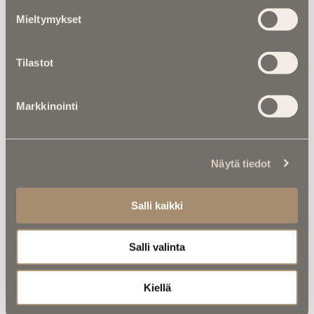
Mieltymykset
Tilastot
Markkinointi
Kalenterista |
Juhani Aho kirjoitti
Suomen muutoksen äärelle – mitä
hän tuumaisi tekoälystä?
Näytä tiedot
Salli kaikki
Salli valinta
Kiellä