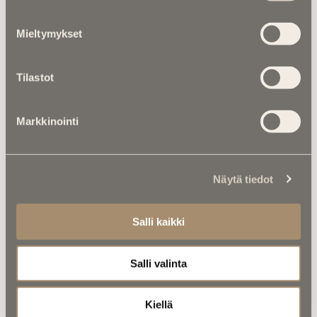
Mieltymykset
Tilastot
Markkinointi
Asiantuntijoilta |
Kirkot ylhäältä:
Pieni kirkko siirrettiin pois omasta
maisemastaan
Näytä tiedot
Salli kaikki
Salli valinta
Kiellä