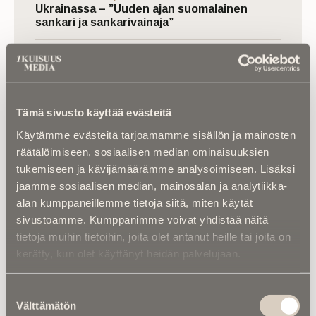
Ukrainassa – ”Uuden ajan suomalainen
sankari ja sankarivainaja”
Kuolema koskettaa |
RebelWerksin Aatu
Turpeinen rakentaa romuista muistoja –
“Mulla on ihan kiire elää”
Tämä sivusto käyttää evästeitä
Käytämme evästeitä tarjoamamme sisällön ja mainosten
räätälöimiseen, sosiaalisen median ominaisuuksien
tukemiseen ja kävijämäärämme analysoimiseen. Lisäksi
jaamme sosiaalisen median, mainosalan ja analytiikka-
alan kumppaneillemme tietoja siitä, miten käytät
sivustoamme. Kumppanimme voivat yhdistää näitä
Luitko jo nämä?
tietoja muihin tietoihin, joita olet antanut heille tai joita on
kerätty, kun olet käyttänyt heidän palvelujaan.
Suostumuksen
Välttämätön
valinta