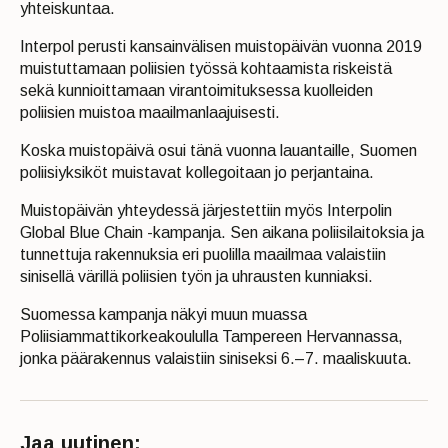
yhteiskuntaa.
Interpol perusti kansainvälisen muistopäivän vuonna 2019
muistuttamaan poliisien työssä kohtaamista riskeistä
sekä kunnioittamaan virantoimituksessa kuolleiden
poliisien muistoa maailmanlaajuisesti.
Koska muistopäivä osui tänä vuonna lauantaille, Suomen
poliisiyksiköt muistavat kollegoitaan jo perjantaina.
Muistopäivän yhteydessä järjestettiin myös Interpolin
Global Blue Chain -kampanja. Sen aikana poliisilaitoksia ja
tunnettuja rakennuksia eri puolilla maailmaa valaistiin
sinisellä värillä poliisien työn ja uhrausten kunniaksi.
Suomessa kampanja näkyi muun muassa
Poliisiammattikorkeakoululla Tampereen Hervannassa,
jonka päärakennus valaistiin siniseksi 6.–7. maaliskuuta.
Jaa uutinen: