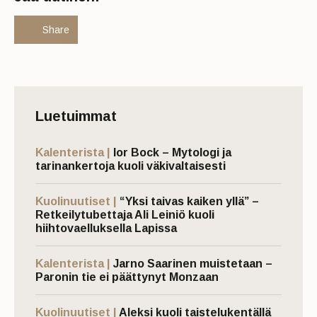
Share
Luetuimmat
Kalenterista |
Ior Bock – Mytologi ja
tarinankertoja kuoli väkivaltaisesti
Kuolinuutiset |
“Yksi taivas kaiken yllä” –
Retkeilytubettaja Ali Leiniö kuoli
hiihtovaelluksella Lapissa
Kalenterista |
Jarno Saarinen muistetaan –
Paronin tie ei päättynyt Monzaan
Kuolinuutiset |
Aleksi kuoli taistelukentällä