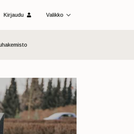
Kirjaudu
Valikko
luhakemisto