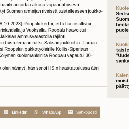
sen maailmansodan aikana vapaaehtoisesti
Kuole
ttyi Suomen armeijan riveissä taistelleeseen joukko-
Seits
Suoma
.10.2023) Roopalu kertoi, että hän osallistui
henke
rinlahdella ja Vuoksella. Roopalu haavoittui
puole
alkalan ammusvarastolla räjähti.
on taistelemaan natsi-Saksan joukkoihin. Tämän
Kuoli
i Roopalun pakkotyöleirille Koillis-Siperiaan
taist
Kolyman kuolemanleiriltä Roopalu vapautui 30-
”Uude
sanka
ta olen nähnyt, hän sanoi HS:n haastattelussa ääni
Kalen
muist
päätt
LinkedIn
WhatsApp
Sähköposti