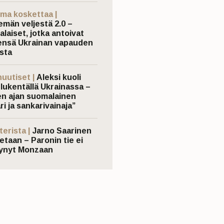
ma koskettaa |
emän veljestä 2.0 –
laiset, jotka antoivat
nsä Ukrainan vapauden
sta
nuutiset |
Aleksi kuoli
elukentällä Ukrainassa –
n ajan suomalainen
ri ja sankarivainaja”
terista |
Jarno Saarinen
etaan – Paronin tie ei
ynyt Monzaan