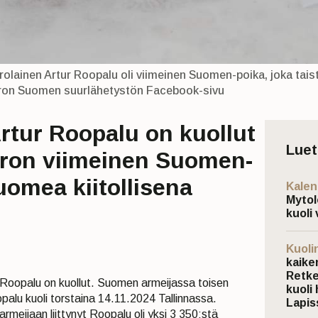
irolainen Artur Roopalu oli viimeinen Suomen-poika, joka tai
iron Suomen suurlähetystön Facebook-sivu
rtur Roopalu on kuollut
Lue
Viron viimeinen Suomen-
uomea kiitollisena
Kalen
Mytol
kuoli 
Kuoli
kaiken
Retke
 Roopalu on kuollut. Suomen armeijassa toisen
kuoli 
alu kuoli torstaina 14.11.2024 Tallinnassa.
Lapis
meijaan liittynyt Roopalu oli yksi 3 350:stä