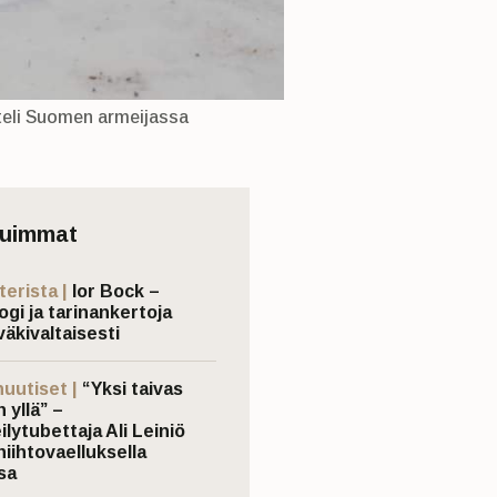
steli Suomen armeijassa
tuimmat
terista |
Ior Bock –
ogi ja tarinankertoja
väkivaltaisesti
nuutiset |
“Yksi taivas
 yllä” –
ilytubettaja Ali Leiniö
hiihtovaelluksella
sa