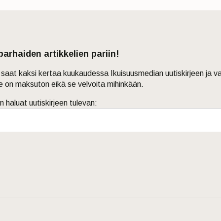
 parhaiden artikkelien pariin!
in saat kaksi kertaa kuukaudessa Ikuisuusmedian uutiskirjeen ja v
je on maksuton eikä se velvoita mihinkään.
n haluat uutiskirjeen tulevan: