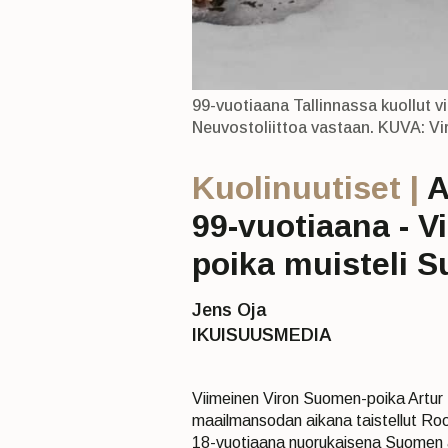
99-vuotiaana Tallinnassa kuollut v
Neuvostoliittoa vastaan. KUVA: V
Kuolinuutiset |
A
99-vuotiaana ­- 
poika muisteli S
Jens Oja
IKUISUUSMEDIA
Viimeinen Viron Suomen-poika Artur
maailmansodan aikana taistellut Roop
18-vuotiaana nuorukaisena Suomen ar