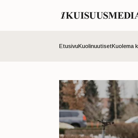
Etusivu
Kuolinuutiset
Kuolema k