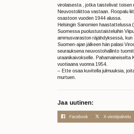
virolaisesta , jotka taistelivat toi
Neuvostoliittoa vastaan. Roopalu lii
osastoon vuoden 1944 alussa.
Helsingin Sanomien haastattelussa (8
Suomessa puolustustaisteluihin Viipu
ammusvaraston räjähdyksessä, kun J
Suomen-ajan jälkeen hän palasi Viro
seurauksena neuvostohallinto tuomits
uraanikaivokselle. Pahamaineiselta 
vuotiaana vuonna 1954.
– Ette osaa kuvitella julmuuksia, joi
murtuen.
Jaa uutinen:
Facebook
X-viestipalvelu