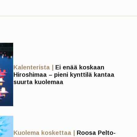
Kalenterista |
Ei enää koskaan
Hiroshimaa – pieni kynttilä kantaa
suurta kuolemaa
Kuolema koskettaa |
Roosa Pelto-