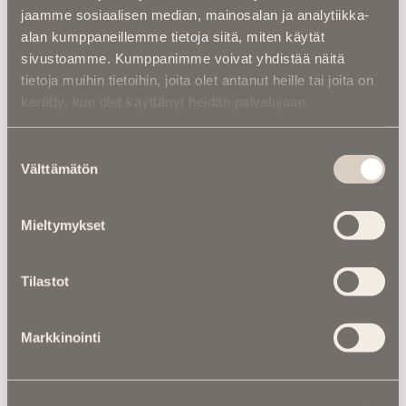
jaamme sosiaalisen median, mainosalan ja analytiikka-
alan kumppaneillemme tietoja siitä, miten käytät
Asiantuntijoilta |
Kuka kustantaa
sivustoamme. Kumppanimme voivat yhdistää näitä
kalmasiivouksen? – Moni maksaa turhaan
vainajan vuokra-asunnon siivouksesta ­
tietoja muihin tietoihin, joita olet antanut heille tai joita on
kerätty, kun olet käyttänyt heidän palvelujaan.
Suostumuksen
Välttämätön
valinta
Mieltymykset
Luitko jo nämä?
Tilastot
Markkinointi