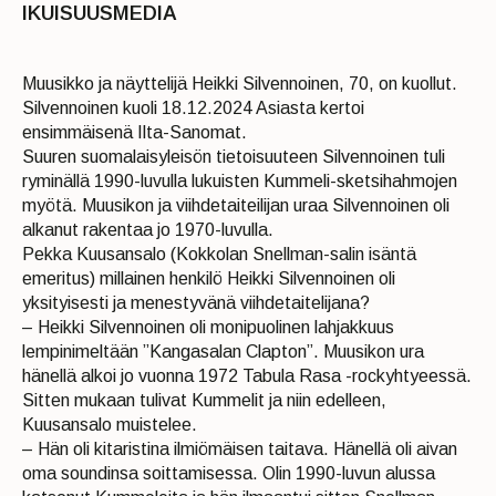
IKUISUUSMEDIA
Muusikko ja näyttelijä Heikki Silvennoinen, 70, on kuollut.
Silvennoinen kuoli 18.12.2024 Asiasta kertoi
ensimmäisenä Ilta-Sanomat.
Suuren suomalaisyleisön tietoisuuteen Silvennoinen tuli
ryminällä 1990-luvulla lukuisten Kummeli-sketsihahmojen
myötä. Muusikon ja viihdetaiteilijan uraa Silvennoinen oli
alkanut rakentaa jo 1970-luvulla.
Pekka Kuusansalo (Kokkolan Snellman-salin isäntä
emeritus) millainen henkilö Heikki Silvennoinen oli
yksityisesti ja menestyvänä viihdetaitelijana?
– Heikki Silvennoinen oli monipuolinen lahjakkuus
lempinimeltään ”Kangasalan Clapton”. Muusikon ura
hänellä alkoi jo vuonna 1972 Tabula Rasa -rockyhtyeessä.
Sitten mukaan tulivat Kummelit ja niin edelleen,
Kuusansalo muistelee.
– Hän oli kitaristina ilmiömäisen taitava. Hänellä oli aivan
oma soundinsa soittamisessa. Olin 1990-luvun alussa