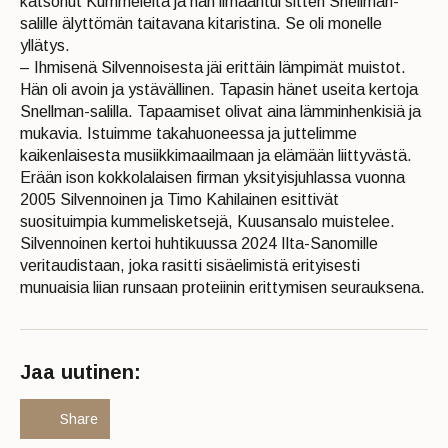
katsonut Kummeleita ja hän ilmaantui sitten Snellman-
salille älyttömän taitavana kitaristina. Se oli monelle
yllätys.
– Ihmisenä Silvennoisesta jäi erittäin lämpimät muistot.
Hän oli avoin ja ystävällinen. Tapasin hänet useita kertoja
Snellman-salilla. Tapaamiset olivat aina lämminhenkisiä ja
mukavia. Istuimme takahuoneessa ja juttelimme
kaikenlaisesta musiikkimaailmaan ja elämään liittyvästä.
Erään ison kokkolalaisen firman yksityisjuhlassa vuonna
2005 Silvennoinen ja Timo Kahilainen esittivät
suosituimpia kummelisketsejä, Kuusansalo muistelee.
Silvennoinen kertoi huhtikuussa 2024 Ilta-Sanomille
veritaudistaan, joka rasitti sisäelimistä erityisesti
munuaisia liian runsaan proteiinin erittymisen seurauksena.
Jaa uutinen:
Share