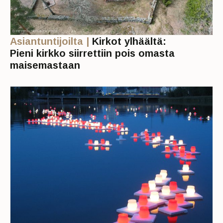
Asiantuntijoilta |
Kirkot ylhäältä:
Pieni kirkko siirrettiin pois omasta
maisemastaan