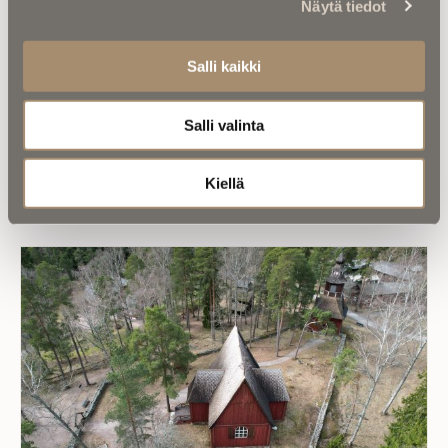
Näytä tiedot
Salli kaikki
Salli valinta
Kalenterista |
Juhani Aho kirjoitti
Suomen muutoksen äärelle – mitä
Kiellä
hän tuumaisi tekoälystä?