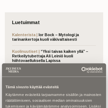
Luetuimmat
Kalenterista |
Ior Bock – Mytologi ja
tarinankertoja kuoli väkivaltaisesti
Kuolinuutiset |
“Yksi taivas kaiken yllä” –
Retkeilytubettaja Ali Leiniö kuoli
hiihtovaelluksella Lapissa
Kuolema koskettaa |
RebelWerksin Aatu
Turpeinen rakentaa romuista muistoja –
“Mulla on ihan kiire elää”
Tämä sivusto käyttää evästeitä
Asiantuntijoilta |
IM selvitti: Miten
Käytämme evästeitä tarjoamamme sisällön ja mainosten
hautapaikka ”omistetaan”, ja miten
räätälöimiseen, sosiaalisen median ominaisuuksien
hallintaoikeus siirtyy vuosikymmenten
tukemiseen ja kävijämäärämme analysoimiseen. Lisäksi
kuluessa?