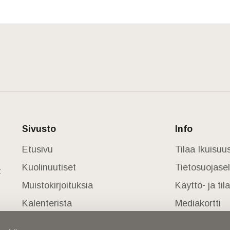
Sivusto
Info
Etusivu
Tilaa Ikuisu
Kuolinuutiset
Tietosuojase
t
Muistokirjoituksia
Käyttö- ja ti
Kalenterista
Mediakortti
Kuolema koskettaa