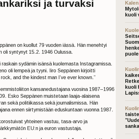
nkariksi ja turvaksi
Kalen
Mytol
kuoli 
Kuole
Seits
Suoma
Seppänen on kuollut 79 vuoden iässä. Hän menehtyi
henke
n oli syntynyt 15.2. 1946 Oulussa.
puole
i raskain sydämin isänsä kuolemasta Instagramissa.
Kuoli
 oli lempeä ja tyyni. Iiro Seppänen kirjoitti
kaiken
rock, and the kindest man I’ve ever known.”
Retke
kuoli 
emmistoliiton kansanedustajana vuosina 1987–1996
Lapis
09. Esko Seppänen muistetaan laaja-alaisena
ran sekä politiikassa sekä journalismissa. Hän
Kuoli
ttajana ennen siirtymistään eduskuntaan vuonna 1987.
taist
”Uude
korostuivat yhteinen vastuu, tasa-arvo ja
sanka
järkkymätön EU:n ja euron vastustaja.