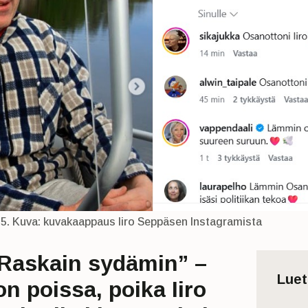
5. Kuva: kuvakaappaus Iiro Seppäsen Instagramista
Raskain sydämin” –
Lue
 poissa, poika Iiro