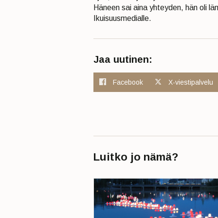
Häneen sai aina yhteyden, hän oli läm
Ikuisuusmedialle.
Jaa uutinen:
Facebook
X-viestipalvelu
Luitko jo nämä?