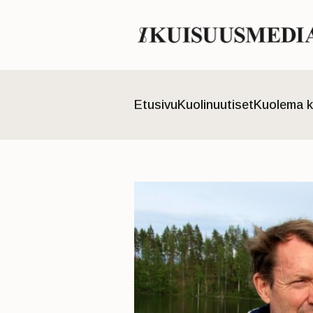
Etusivu
Kuolinuutiset
Kuolema k