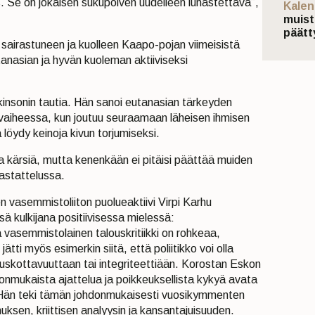
. Se on jokaisen sukupolven uudelleen lunastettava”,
Kalen
muist
päätt
irastuneen ja kuolleen Kaapo-pojan viimeisistä
anasian ja hyvän kuoleman aktiiviseksi
insonin tautia. Hän sanoi eutanasian tärkeyden
 vaiheessa, kun joutuu seuraamaan läheisen ihmisen
 löydy keinoja kivun torjumiseksi.
aa kärsiä, mutta kenenkään ei pitäisi päättää muiden
astattelussa.
n vasemmistoliiton puolueaktiivi Virpi Karhu
 kulkijana positiivisessa mielessä:
 vasemmistolainen talouskritiikki on rohkeaa,
n jätti myös esimerkin siitä, että poliitikko voi olla
uskottavuuttaan tai integriteettiään. Korostan Eskon
onmukaista ajattelua ja poikkeuksellista kykyä avata
lle. Hän teki tämän johdonmukaisesti vuosikymmenten
muksen, kriittisen analyysin ja kansantajuisuuden.