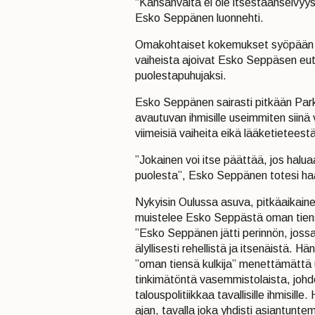
“Kansanvalta ei ole itsestäänselvyys
Esko Seppänen luonnehti.
Omakohtaiset kokemukset syöpään sa
vaiheista ajoivat Esko Seppäsen eut
puolestapuhujaksi.
Esko Seppänen sairasti pitkään Park
avautuvan ihmisille useimmiten siinä
viimeisiä vaiheita eikä lääketieteestä
”Jokainen voi itse päättää, jos halu
puolesta”, Esko Seppänen totesi ha
Nykyisin Oulussa asuva, pitkäaikaine
muistelee Esko Seppästä oman tiensä
”Esko Seppänen jätti perinnön, jossa
älyllisesti rehellistä ja itsenäistä. Hä
”oman tiensä kulkija” menettämättä 
tinkimätöntä vasemmistolaista, johd
talouspolitiikkaa tavallisille ihmisi
ajan, tavalla joka yhdisti asiantunte