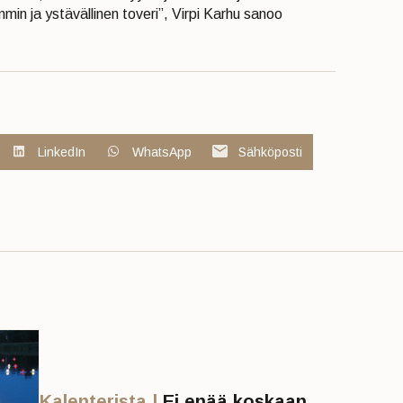
min ja ystävällinen toveri”, Virpi Karhu sanoo
LinkedIn
WhatsApp
Sähköposti
Kalenterista |
Ei enää koskaan