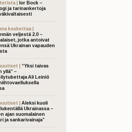
terista |
Ior Bock –
ogi ja tarinankertoja
väkivaltaisesti
ma koskettaa |
emän veljestä 2.0 –
laiset, jotka antoivat
nsä Ukrainan vapauden
sta
nuutiset |
“Yksi taivas
 yllä” –
ilytubettaja Ali Leiniö
hiihtovaelluksella
sa
nuutiset |
Aleksi kuoli
elukentällä Ukrainassa –
n ajan suomalainen
ri ja sankarivainaja”