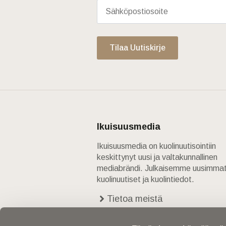
Tilaa Uutiskirje
Ikuisuusmedia
Ikuisuusmedia on kuolinuutisointiin
keskittynyt uusi ja valtakunnallinen
mediabrändi. Julkaisemme uusimma
kuolinuutiset ja kuolintiedot.
Tietoa meistä
Anna palautetta
Yhteystiedot