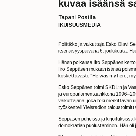
kuvaa isäänsä sa
Tapani Postila
IKUISUUSMEDIA
Poliitikko ja vaikuttaja Esko Olavi 
itsenäisyyspäivänä 6. joulukuuta. Hä
Hänen poikansa Iiro Seppänen kerto
Iiro Seppäsen mukaan isänsä poismeno
koskettavasti: “He was my hero, my 
Esko Seppänen toimi SKDL:n ja Vas
ja europarlamentaarikkona 1996–20
vaikuttajana, joka teki merkittävän u
työskenteli Yleisradion taloustoimi
Seppäsen puheissa ja kirjoituksissa 
demokratian puolustaminen. Hän oli 