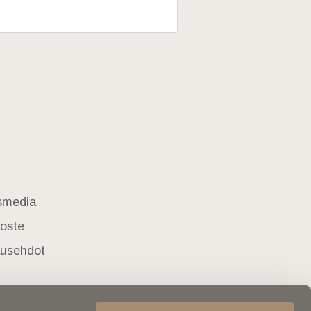
usmedia
loste
lausehdot