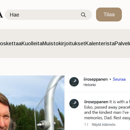
Search
Tilaa
for:
oskettaa
Kuolleita
Muistokirjoitukset
Kalenterista
Palve