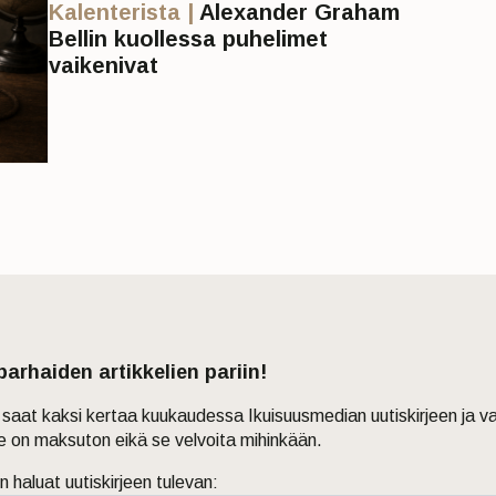
Kalenterista |
Alexander Graham
Bellin kuollessa puhelimet
vaikenivat
 parhaiden artikkelien pariin!
in saat kaksi kertaa kuukaudessa Ikuisuusmedian uutiskirjeen ja v
je on maksuton eikä se velvoita mihinkään.
n haluat uutiskirjeen tulevan: