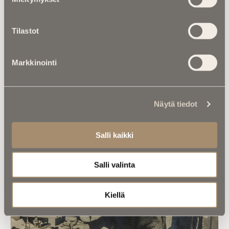
hallintaoikeus siirtyy vuosikymmenten
kuluessa?
Tilastot
Markkinointi
Näytä tiedot
Luitko jo nämä?
Salli kaikki
Salli valinta
Kiellä