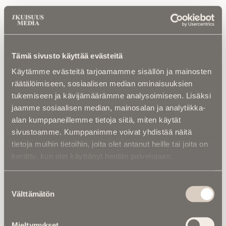
Luetuimmat
Tämä sivusto käyttää evästeitä
Kuolinuutiset |
“Yksi taivas kaiken yllä” –
Retkeilytubettaja Ali Leiniö kuoli
Käytämme evästeitä tarjoamamme sisällön ja mainosten
hiihtovaelluksella Lapissa
räätälöimiseen, sosiaalisen median ominaisuuksien
tukemiseen ja kävijämäärämme analysoimiseen. Lisäksi
Kalenterista |
Ior Bock – Mytologi ja
jaamme sosiaalisen median, mainosalan ja analytiikka-
tarinankertoja kuoli väkivaltaisesti
alan kumppaneillemme tietoja siitä, miten käytät
sivustoamme. Kumppanimme voivat yhdistää näitä
Kalenterista |
Jarno Saarinen muistetaan –
tietoja muihin tietoihin, joita olet antanut heille tai joita on
Paronin tie ei päättynyt Monzaan
kerätty, kun olet käyttänyt heidän palvelujaan.
Kuolema koskettaa |
RebelWerksin Aatu
Turpeinen rakentaa romuista muistoja –
Suostumuksen
“Mulla on ihan kiire elää”
Välttämätön
valinta
Asiantuntijoilta |
IM selvitti: Miten
hautapaikka ”omistetaan”, ja miten
Mieltymykset