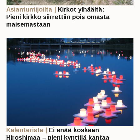
Asiantuntijoilta |
Kirkot ylhäältä:
Pieni kirkko siirrettiin pois omasta
maisemastaan
Kalenterista |
Ei enää koskaan
Hiroshimaa – pieni kynttilä kantaa