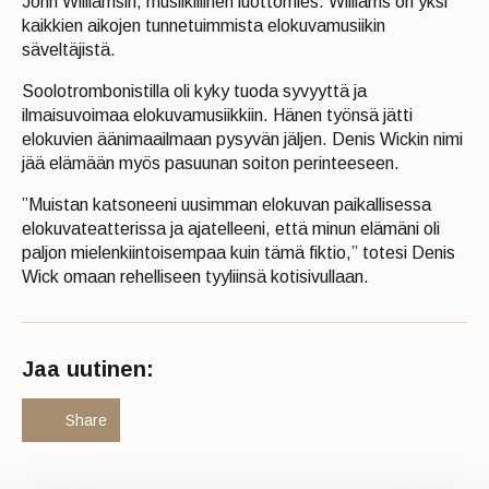
John Williamsin, musiikillinen luottomies. Williams on yksi
kaikkien aikojen tunnetuimmista elokuvamusiikin
säveltäjistä.
Soolotrombonistilla oli kyky tuoda syvyyttä ja
ilmaisuvoimaa elokuvamusiikkiin. Hänen työnsä jätti
elokuvien äänimaailmaan pysyvän jäljen. Denis Wickin nimi
jää elämään myös pasuunan soiton perinteeseen.
”Muistan katsoneeni uusimman elokuvan paikallisessa
elokuvateatterissa ja ajatelleeni, että minun elämäni oli
paljon mielenkiintoisempaa kuin tämä fiktio,” totesi Denis
Wick omaan rehelliseen tyyliinsä kotisivullaan.
Jaa uutinen:
Share