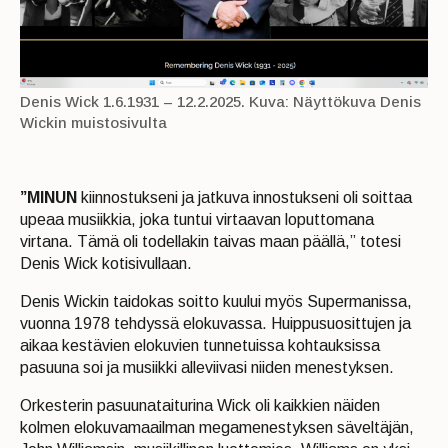
Denis Wick 1.6.1931 – 12.2.2025. Kuva: Näyttökuva Denis
Wickin muistosivulta
”MINUN
kiinnostukseni ja jatkuva innostukseni oli soittaa
upeaa musiikkia, joka tuntui virtaavan loputtomana
virtana. Tämä oli todellakin taivas maan päällä,” totesi
Denis Wick kotisivullaan.
Denis Wickin taidokas soitto kuului myös Supermanissa,
vuonna 1978 tehdyssä elokuvassa. Huippusuosittujen ja
aikaa kestävien elokuvien tunnetuissa kohtauksissa
pasuuna soi ja musiikki alleviivasi niiden menestyksen.
Orkesterin pasuunataiturina Wick oli kaikkien näiden
kolmen elokuvamaailman megamenestyksen säveltäjän,