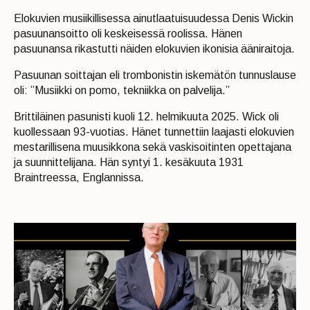
Elokuvien musiikillisessa ainutlaatuisuudessa Denis Wickin
pasuunansoitto oli keskeisessä roolissa. Hänen
pasuunansa rikastutti näiden elokuvien ikonisia ääniraitoja.
Pasuunan soittajan eli trombonistin iskemätön tunnuslause
oli: ”Musiikki on pomo, tekniikka on palvelija.”
Brittiläinen pasunisti kuoli 12. helmikuuta 2025. Wick oli
kuollessaan 93-vuotias. Hänet tunnettiin laajasti elokuvien
mestarillisena muusikkona sekä vaskisoitinten opettajana
ja suunnittelijana. Hän syntyi 1. kesäkuuta 1931
Braintreessa, Englannissa.