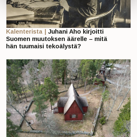
Kalenterista |
Juhani Aho kirjoitti
Suomen muutoksen äärelle – mitä
hän tuumaisi tekoälystä?