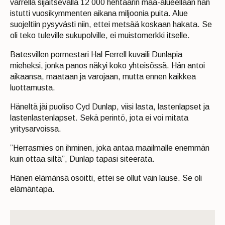
varrella sijaitsevalla 12 000 hehtaarin maa-alueellaan hän
istutti vuosikymmenten aikana miljoonia puita. Alue
suojeltiin pysyvästi niin, ettei metsää koskaan hakata. Se
oli teko tuleville sukupolville, ei muistomerkki itselle.
Batesvillen pormestari Hal Ferrell kuvaili Dunlapia
mieheksi, jonka panos näkyi koko yhteisössä. Hän antoi
aikaansa, maataan ja varojaan, mutta ennen kaikkea
luottamusta.
Häneltä jäi puoliso Cyd Dunlap, viisi lasta, lastenlapset ja
lastenlastenlapset. Sekä perintö, jota ei voi mitata
yritysarvoissa.
”Herrasmies on ihminen, joka antaa maailmalle enemmän
kuin ottaa siltä”, Dunlap tapasi siteerata.
Hänen elämänsä osoitti, ettei se ollut vain lause. Se oli
elämäntapa.