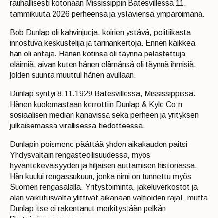
rauhallisesti kotonaan Mississippin Batesvillessä 11.
tammikuuta 2026 perheensä ja ystäviensä ympäröimänä.
Bob Dunlap oli kahvinjuoja, koirien ystävä, politiikasta
innostuva keskustelija ja tarinankertoja. Ennen kaikkea
hän oli antaja. Hänen kotinsa oli täynnä pelastettuja
eläimiä, aivan kuten hänen elämänsä oli täynnä ihmisiä,
joiden suunta muuttui hänen avullaan.
Dunlap syntyi 8.11.1929 Batesvillessä, Mississippissä.
Hänen kuolemastaan kerrottiin Dunlap & Kyle Co:n
sosiaalisen median kanavissa sekä perheen ja yrityksen
julkaisemassa virallisessa tiedotteessa.
Dunlapin poismeno päättää yhden aikakauden paitsi
Yhdysvaltain rengasteollisuudessa, myös
hyväntekeväisyyden ja hiljaisen auttamisen historiassa.
Hän kuului rengassukuun, jonka nimi on tunnettu myös
Suomen rengasalalla. Yritystoiminta, jakeluverkostot ja
alan vaikutusvalta ylittivät aikanaan valtioiden rajat, mutta
Dunlap itse ei rakentanut merkitystään pelkän