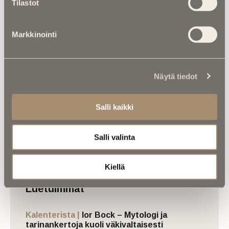
vaan puhui mieluummin varautumisesta ja
Tilastot
saatavuudesta. Hänen perusajatuksensa oli
yksinkertainen: pidä varastossa se, mitä muut
Markkinointi
eivät uskalla.
Näytä tiedot
Jaa uutinen:
Salli kaikki
Share
Salli valinta
Kiellä
Luetuimmat
Kalenterista |
Ior Bock – Mytologi ja
tarinankertoja kuoli väkivaltaisesti