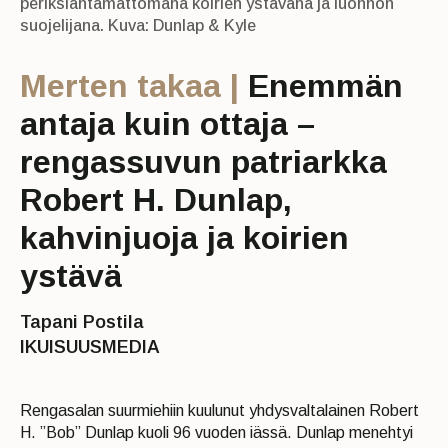
periksiantamattomana koirien ystävänä ja luonnon
suojelijana. Kuva: Dunlap & Kyle
Merten takaa |
Enemmän
antaja kuin ottaja –
rengassuvun patriarkka
Robert H. Dunlap,
kahvinjuoja ja koirien
ystävä
Tapani Postila
IKUISUUSMEDIA
Rengasalan suurmiehiin kuulunut yhdysvaltalainen Robert
H. ”Bob” Dunlap kuoli 96 vuoden iässä. Dunlap menehtyi