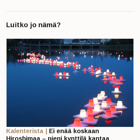
Luitko jo nämä?
Kalenterista |
Ei enää koskaan
Hiroshimaa – pieni kynttilä kantaa