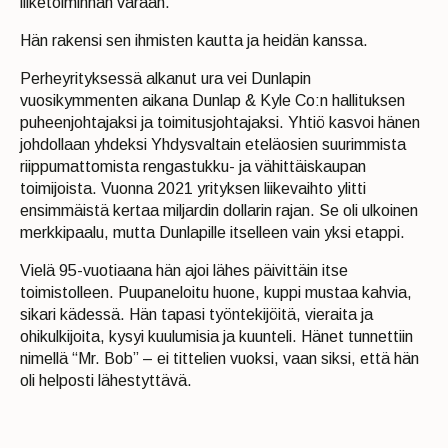
liiketoiminnan varaan.
Hän rakensi sen ihmisten kautta ja heidän kanssa.
Perheyrityksessä alkanut ura vei Dunlapin
vuosikymmenten aikana Dunlap & Kyle Co:n hallituksen
puheenjohtajaksi ja toimitusjohtajaksi. Yhtiö kasvoi hänen
johdollaan yhdeksi Yhdysvaltain eteläosien suurimmista
riippumattomista rengastukku- ja vähittäiskaupan
toimijoista. Vuonna 2021 yrityksen liikevaihto ylitti
ensimmäistä kertaa miljardin dollarin rajan. Se oli ulkoinen
merkkipaalu, mutta Dunlapille itselleen vain yksi etappi.
Vielä 95-vuotiaana hän ajoi lähes päivittäin itse
toimistolleen. Puupaneloitu huone, kuppi mustaa kahvia,
sikari kädessä. Hän tapasi työntekijöitä, vieraita ja
ohikulkijoita, kysyi kuulumisia ja kuunteli. Hänet tunnettiin
nimellä “Mr. Bob” – ei tittelien vuoksi, vaan siksi, että hän
oli helposti lähestyttävä.