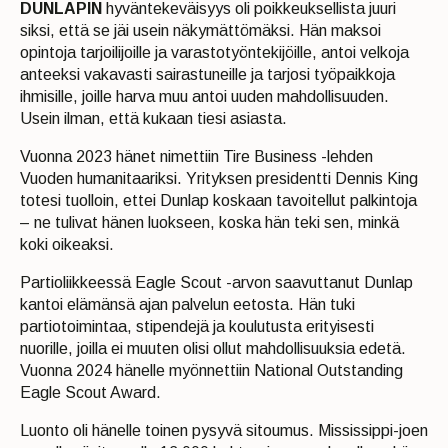
DUNLAPIN
hyväntekeväisyys oli poikkeuksellista juuri
siksi, että se jäi usein näkymättömäksi. Hän maksoi
opintoja tarjoilijoille ja varastotyöntekijöille, antoi velkoja
anteeksi vakavasti sairastuneille ja tarjosi työpaikkoja
ihmisille, joille harva muu antoi uuden mahdollisuuden.
Usein ilman, että kukaan tiesi asiasta.
Vuonna 2023 hänet nimettiin Tire Business -lehden
Vuoden humanitaariksi. Yrityksen presidentti Dennis King
totesi tuolloin, ettei Dunlap koskaan tavoitellut palkintoja
– ne tulivat hänen luokseen, koska hän teki sen, minkä
koki oikeaksi.
Partioliikkeessä Eagle Scout -arvon saavuttanut Dunlap
kantoi elämänsä ajan palvelun eetosta. Hän tuki
partiotoimintaa, stipendejä ja koulutusta erityisesti
nuorille, joilla ei muuten olisi ollut mahdollisuuksia edetä.
Vuonna 2024 hänelle myönnettiin National Outstanding
Eagle Scout Award.
Luonto oli hänelle toinen pysyvä sitoumus. Mississippi-joen