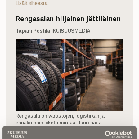
Lisää aiheesta:
Rengasalan hiljainen jättiläinen
Tapani Postila IKUISUUSMEDIA
Rengasala on varastojen, logistiikan ja
ennakoinnin liiketoimintaa. Juuri näitä
asioita edemennyt Robert H. Dunlap kehitti
uransa aikana. Kuvituskuva