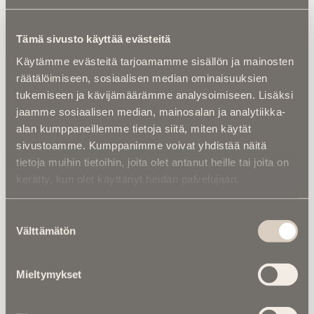
Rengasalan yritys Dunlap & Kyle Co. toimi
pääasiassa Yhdysvaltain etelävaltioissa, mutta
Tämä sivusto käyttää evästeitä
Robert H. Dunlapin vaikutus ulottui laajalle alan
Käytämme evästeitä tarjoamamme sisällön ja mainosten
verkostoihin.
räätälöimiseen, sosiaalisen median ominaisuuksien
Rengasala on ennen kaikkea suhteiden ja
tukemiseen ja kävijämäärämme analysoimiseen. Lisäksi
logistiikan liiketoimintaa, ja Dunlap kuului niihin
jaamme sosiaalisen median, mainosalan ja analytiikka-
harvoihin vanhan liiton toimijoihin, jotka kykenivät
alan kumppaneillemme tietoja siitä, miten käytät
pitämään itsenäisen tukkuliikkeen miljardiluokassa
sivustoamme. Kumppanimme voivat yhdistää näitä
aikana, jolloin ala keskittyi yhä suurempien
tietoja muihin tietoihin, joita olet antanut heille tai joita on
pörssiyhtiöiden käsiin.
kerätty, kun olet käyttänyt heidän palvelujaan.
Myös suomalaisille rengasalan ammattilaisille
Dunlapin nimi oli tuttu erityisesti jakeluketjujen
Suostumuksen
kautta. Hänen johtamansa yhtiö oli mukana
Välttämätön
valinta
rakentamassa reittejä, joiden kautta
amerikkalaisia rengasmerkkejä ja erikoistuotteita
Mieltymykset
päätyi Euroopan markkinoille.
Dunlap ei korostanut itseään myyntimiehenä,