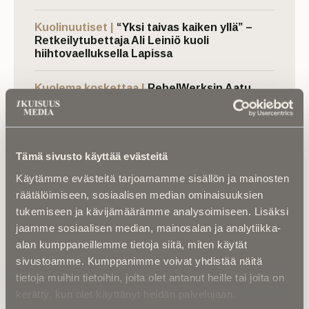
Kuolinuutiset |
“Yksi taivas kaiken yllä” –
Retkeilytubettaja Ali Leiniö kuoli
hiihtovaelluksella Lapissa
Kuolema koskettaa |
RebelWerksin Aatu
Turpeinen rakentaa romuista muistoja –
“Mulla on ihan kiire elää”
Kuolinuutiset |
Aleksi kuoli taistelukentällä
Tämä sivusto käyttää evästeitä
Ukrainassa – ”Uuden ajan suomalainen
sankari ja sankarivainaja”
Käytämme evästeitä tarjoamamme sisällön ja mainosten
räätälöimiseen, sosiaalisen median ominaisuuksien
tukemiseen ja kävijämäärämme analysoimiseen. Lisäksi
jaamme sosiaalisen median, mainosalan ja analytiikka-
alan kumppaneillemme tietoja siitä, miten käytät
sivustoamme. Kumppanimme voivat yhdistää näitä
tietoja muihin tietoihin, joita olet antanut heille tai joita on
kerätty, kun olet käyttänyt heidän palvelujaan.