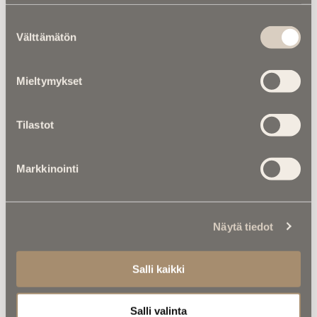
Luitko jo nämä?
Suostumuksen
Välttämätön
valinta
Mieltymykset
Tilastot
Markkinointi
Näytä tiedot
Asiantuntijoilta |
Kirkot ylhäältä:
Pieni kirkko siirrettiin pois omasta
Salli kaikki
maisemastaan
Salli valinta