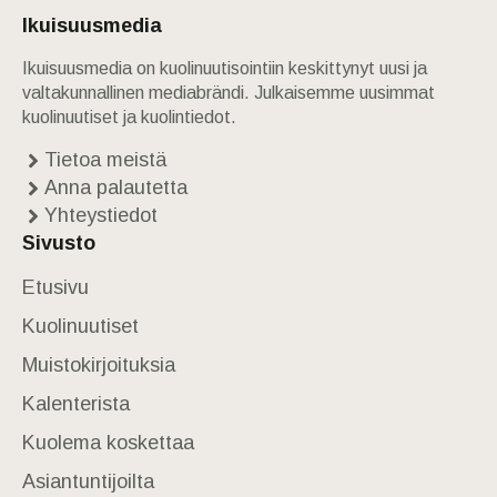
Ikuisuusmedia
Ikuisuusmedia on kuolinuutisointiin keskittynyt uusi ja
valtakunnallinen mediabrändi. Julkaisemme uusimmat
kuolinuutiset ja kuolintiedot.
Tietoa meistä
Anna palautetta
Yhteystiedot
Sivusto
Etusivu
Kuolinuutiset
Muistokirjoituksia
Kalenterista
Kuolema koskettaa
Asiantuntijoilta