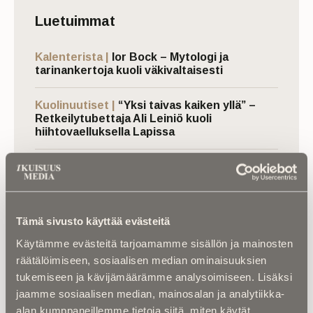
Luetuimmat
Kalenterista |
Ior Bock – Mytologi ja
tarinankertoja kuoli väkivaltaisesti
Kuolinuutiset |
“Yksi taivas kaiken yllä” –
Retkeilytubettaja Ali Leiniö kuoli
hiihtovaelluksella Lapissa
Kalenterista |
Jarno Saarinen muistetaan –
Paronin tie ei päättynyt Monzaan
Kuolema koskettaa |
RebelWerksin Aatu
Tämä sivusto käyttää evästeitä
Turpeinen rakentaa romuista muistoja –
“Mulla on ihan kiire elää”
Käytämme evästeitä tarjoamamme sisällön ja mainosten
räätälöimiseen, sosiaalisen median ominaisuuksien
Kuolinuutiset |
Aleksi kuoli taistelukentällä
tukemiseen ja kävijämäärämme analysoimiseen. Lisäksi
Ukrainassa – ”Uuden ajan suomalainen
jaamme sosiaalisen median, mainosalan ja analytiikka-
sankari ja sankarivainaja”
alan kumppaneillemme tietoja siitä, miten käytät