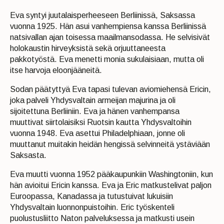
Eva syntyi juutalaisperheeseen Berliinissä, Saksassa
vuonna 1925. Hän asui vanhempiensa kanssa Berliinissä
natsivallan ajan toisessa maailmansodassa. He selvisivät
holokaustin hirveyksistä sekä orjuuttaneesta
pakkotyöstä. Eva menetti monia sukulaisiaan, mutta oli
itse harvoja eloonjääneitä.
Sodan päätyttyä Eva tapasi tulevan aviomiehensä Ericin,
joka palveli Yhdysvaltain armeijan majurina ja oli
sijoitettuna Berliiniin. Eva ja hänen vanhempansa
muuttivat siirtolaisiksi Ruotsin kautta Yhdysvaltoihin
vuonna 1948. Eva asettui Philadelphiaan, jonne oli
muuttanut muitakin heidän hengissä selvinneitä ystäviään
Saksasta.
Eva muutti vuonna 1952 pääkaupunkiin Washingtoniin, kun
hän avioitui Ericin kanssa. Eva ja Eric matkustelivat paljon
Euroopassa, Kanadassa ja tutustuivat lukuisiin
Yhdysvaltain luonnonpuistoihin. Eric työskenteli
puolustusliitto Naton palveluksessa ja matkusti usein