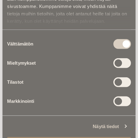
sivustoamme. Kumppanimme voivat yhdistää näitä
tietoja muihin tietoihin, joita olet antanut heille tai joita on
kerätty, kun olet käyttänyt heidän palvelujaan.
Suostumuksen
Välttämätön
valinta
Luitko jo nämä?
Mieltymykset
Tilastot
Markkinointi
Näytä tiedot