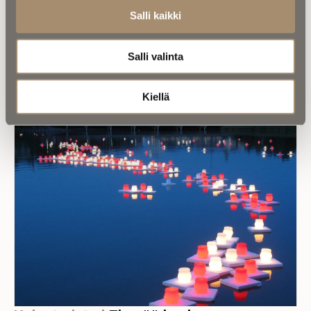
Salli kaikki
Asiantuntijoilta |
Kirkot ylhäältä:
Salli valinta
Pieni kirkko siirrettiin pois omasta
maisemastaan
Kiellä