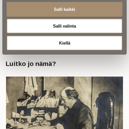
vainajan vuokra-asunnon siivouksesta ­
Salli kaikki
Salli valinta
Kiellä
Luitko jo nämä?