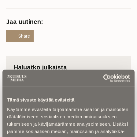
Jaa uutinen:
Share
Haluatko julkaista
muistokirjoituksen?
Lähetä meille muistokirjoitus läheisestäsi, niin
julkaisemme sen Ikuisuusmediassa ilmaiseksi.
Tämä sivusto käyttää evästeitä
Lue ohjeet
Käytämme evästeitä tarjoamamme sisällön ja mainosten
räätälöimiseen, sosiaalisen median ominaisuuksien
tukemiseen ja kävijämäärämme analysoimiseen. Lisäksi
jaamme sosiaalisen median, mainosalan ja analytiikka-