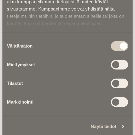
alan kumppaneillemme tietoja siitä, miten käytät
Luetuimmat
sivustoamme. Kumppanimme voivat yhdistää näitä
tietoja muihin tietoihin, joita olet antanut heille tai joita on
Kalenterista |
Ior Bock – Mytologi ja
kerätty, kun olet käyttänyt heidän palvelujaan.
tarinankertoja kuoli väkivaltaisesti
Suostumuksen
Kuolinuutiset |
“Yksi taivas kaiken yllä” –
Välttämätön
valinta
Retkeilytubettaja Ali Leiniö kuoli
hiihtovaelluksella Lapissa
Mieltymykset
Asiantuntijoilta |
IM selvitti: Miten
hautapaikka ”omistetaan”, ja miten
hallintaoikeus siirtyy vuosikymmenten
Tilastot
kuluessa?
Markkinointi
Kuolema koskettaa |
RebelWerksin Aatu
Turpeinen rakentaa romuista muistoja –
“Mulla on ihan kiire elää”
Näytä tiedot
Asiantuntijoilta |
Kuka kustantaa
kalmasiivouksen? – Moni maksaa turhaan