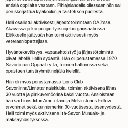
entisiä oppilaita vastaan. Pihlajalahdella ollessaan hän sai
peruskorjattua kyläkoulun ja taisteli sen puolesta.
Helli osallistui aktiivisesti järjestötoimintaan OAJ:ssa,
Akavassa ja kaupungin työsuojeluorganisaatiossa.
Eläkkeelle jäätyään hän toimi aktiivisesti myös
veteraaniopettajissa.
Hyväntekeväisyys, vapaaehtoistyö ja järjestötoiminta
olivat lähellä Hellin sydäntä. Hän oli perustamassa 1970
Savonlinnan Oppaat ry:tä, toimien hallinnossa sekä
opastaen turistiryhmiä neljällä kielellä.
Hän oli myös perustamassa Lions Club
Savonlinna/Linnatar naisklubia, toimien aktiivisena lähes
30 vuotta ja piirikuvernöörinä kaksi vuotta. Ansioistaan
hän sai Lions-liiton Arne-ritarin ja Melvin Jones Fellow
arvonimet sekä kunniamerkin 30-vuotisesta jäsenyydestä.
Helli toimi myös aktiivisena Itä-Savon Munuais- ja
maksayhdistyksessä.