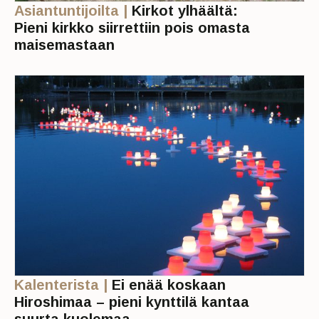
Asiantuntijoilta |
Kirkot ylhäältä:
Pieni kirkko siirrettiin pois omasta
maisemastaan
Kalenterista |
Ei enää koskaan
Hiroshimaa – pieni kynttilä kantaa