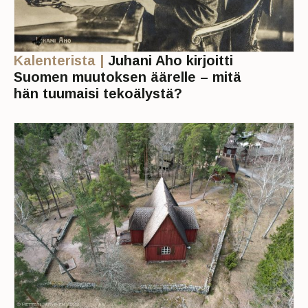
Kalenterista |
Juhani Aho kirjoitti
Suomen muutoksen äärelle – mitä
hän tuumaisi tekoälystä?