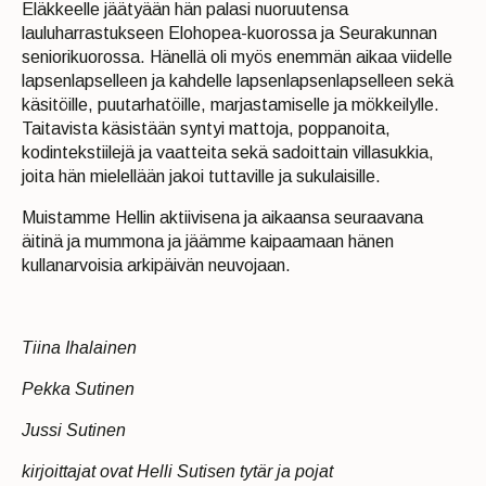
Eläkkeelle jäätyään hän palasi nuoruutensa
lauluharrastukseen Elohopea-kuorossa ja Seurakunnan
seniorikuorossa. Hänellä oli myös enemmän aikaa viidelle
lapsenlapselleen ja kahdelle lapsenlapsenlapselleen sekä
käsitöille, puutarhatöille, marjastamiselle ja mökkeilylle.
Taitavista käsistään syntyi mattoja, poppanoita,
kodintekstiilejä ja vaatteita sekä sadoittain villasukkia,
joita hän mielellään jakoi tuttaville ja sukulaisille.
Muistamme Hellin aktiivisena ja aikaansa seuraavana
äitinä ja mummona ja jäämme kaipaamaan hänen
kullanarvoisia arkipäivän neuvojaan.
Tiina Ihalainen
Pekka Sutinen
Jussi Sutinen
kirjoittajat ovat Helli Sutisen tytär ja pojat