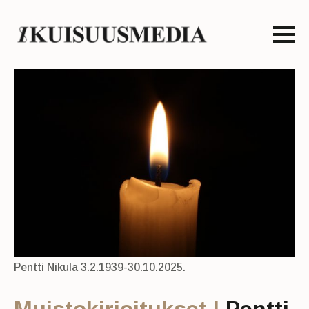
Pentti Nikula 3.2.1939-30.10.2025.
Muistokirjoitukset |
Pentti