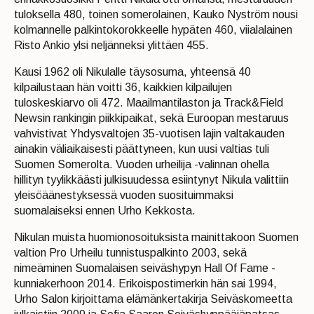
tuloksella 480, toinen somerolainen, Kauko Nyström nousi
kolmannelle palkintokorokkeelle hypäten 460, viialalainen
Risto Ankio ylsi neljänneksi ylittäen 455.
Kausi 1962 oli Nikulalle täysosuma, yhteensä 40
kilpailustaan hän voitti 36, kaikkien kilpailujen
tuloskeskiarvo oli 472. Maailmantilaston ja Track&Field
Newsin rankingin piikkipaikat, sekä Euroopan mestaruus
vahvistivat Yhdysvaltojen 35-vuotisen lajin valtakauden
ainakin väliaikaisesti päättyneen, kun uusi valtias tuli
Suomen Somerolta. Vuoden urheilija -valinnan ohella
hillityn tyylikkäästi julkisuudessa esiintynyt Nikula valittiin
yleisöäänestyksessä vuoden suosituimmaksi
suomalaiseksi ennen Urho Kekkosta.
Nikulan muista huomionosoituksista mainittakoon Suomen
valtion Pro Urheilu tunnistuspalkinto 2003, sekä
nimeäminen Suomalaisen seiväshypyn Hall Of Fame -
kunniakerhoon 2014. Erikoispostimerkin hän sai 1994,
Urho Salon kirjoittama elämänkertakirja Seiväskomeetta