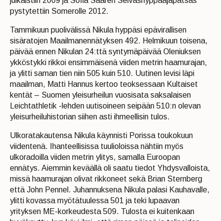
julkaistiin 2009 ja Sofia Saaren Seiväshyppääjäpatsas
pystytettiin Somerolle 2012.
Tammikuun puolivälissä Nikula hyppäsi epävirallisen
sisäratojen Maailmanennätyksen 492. Helmikuun toisena,
päivää ennen Nikulan 24:ttä syntymäpäivää Oleniuksen
ykköstykki rikkoi ensimmäisenä viiden metrin haamurajan,
ja ylitti saman tien niin 505 kuin 510. Uutinen levisi läpi
maailman, Matti Hannus kertoo teoksessaan Kultaiset
kentät – Suomen yleisurheilun vuosisata saksalaisen
Leichtathletik -lehden uutisoineen seipään 510:n olevan
yleisurheiluhistorian siihen asti ihmeellisin tulos.
Ulkoratakautensa Nikula käynnisti Porissa toukokuun
viidentenä. Ihanteellisissa tuulioloissa nähtiin myös
ulkoradoilla viiden metrin ylitys, samalla Euroopan
ennätys. Aiemmin keväällä oli saatu tiedot Yhdysvalloista,
missä haamurajan olivat rikkoneet sekä Brian Sternberg
että John Pennel. Juhannuksena Nikula palasi Kauhavalle,
ylitti kovassa myötätuulessa 501 ja teki lupaavan
yrityksen ME-korkeudesta 509. Tulosta ei kuitenkaan