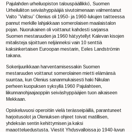
Pajulahden urheiluopiston talouspäällikkö, Suomen
Urheiluliiton seiväshyppääjiä sivutoimenaan valmentanut
Valto ”Valtsu” Olenius oli 1950- ja 1960-lukujen taitteessa
pannut merkille lahjakkaan somerolaisen maalaistalon
pojan. Nuorukainen oli voittanut kahdesti sarjansa
Suomen mestaruuden ja 1960 hätyytellyt Kalevan kisojen
mitalisteja sijoittuen neljänneksi vain 10 senttiä
kaksinkertaisen Euroopan mestarin, Eeles Landströmin
takana.
Sokerijuurikkaan harventamisessakin Suomen
mestaruuden voittanut somerolainen mietti elämänsä
suuntaa, kun Olenius sananmukaisesti haki Nikulan
perheen kuopuksen syksyllä 1960 Pajulahteen,
liikunnanohjaajaoppiin seiväshyppääjien tuon aikaiseen
Mekkaan.
Opiskeluvuosi operoitiin vielä terässeipäillä, parantuneet
harjoitusolot ja Oleniuksen ohjeet toivat matillisen,
yhdeksän sentin kehittymisen ja kaksi
maaotteluedustusta. Viestit Yhdysvalloissa jo 1940-luvun