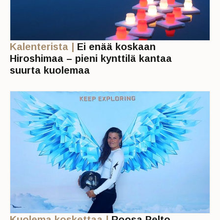
Kalenterista |
Ei enää koskaan
Hiroshimaa – pieni kynttilä kantaa
suurta kuolemaa
Kuolema koskettaa |
Roosa Pelto-