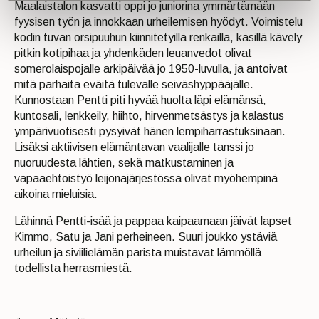
Maalaistalon kasvatti oppi jo juniorina ymmärtämään
fyysisen työn ja innokkaan urheilemisen hyödyt. Voimistelu
kodin tuvan orsipuuhun kiinnitetyillä renkailla, käsillä kävely
pitkin kotipihaa ja yhdenkäden leuanvedot olivat
somerolaispojalle arkipäivää jo 1950-luvulla, ja antoivat
mitä parhaita eväitä tulevalle seiväshyppääjälle.
Kunnostaan Pentti piti hyvää huolta läpi elämänsä,
kuntosali, lenkkeily, hiihto, hirvenmetsästys ja kalastus
ympärivuotisesti pysyivät hänen lempiharrastuksinaan.
Lisäksi aktiivisen elämäntavan vaalijalle tanssi jo
nuoruudesta lähtien, sekä matkustaminen ja
vapaaehtoistyö leijonajärjestössä olivat myöhempinä
aikoina mieluisia.
Lähinnä Pentti-isää ja pappaa kaipaamaan jäivät lapset
Kimmo, Satu ja Jani perheineen. Suuri joukko ystäviä
urheilun ja siviilielämän parista muistavat lämmöllä
todellista herrasmiestä.