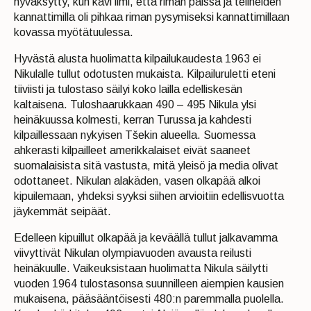
hyväksytty, kun kävi ilmi, että riman päissä ja telineiden
kannattimilla oli pihkaa riman pysymiseksi kannattimillaan
kovassa myötätuulessa.
Hyvästä alusta huolimatta kilpailukaudesta 1963 ei
Nikulalle tullut odotusten mukaista. Kilpailuruletti eteni
tiiviisti ja tulostaso säilyi koko lailla edelliskesän
kaltaisena. Tuloshaarukkaan 490 – 495 Nikula ylsi
heinäkuussa kolmesti, kerran Turussa ja kahdesti
kilpaillessaan nykyisen Tšekin alueella. Suomessa
ahkerasti kilpailleet amerikkalaiset eivät saaneet
suomalaisista sitä vastusta, mitä yleisö ja media olivat
odottaneet. Nikulan alakäden, vasen olkapää alkoi
kipuilemaan, yhdeksi syyksi siihen arvioitiin edellisvuotta
jäykemmät seipäät.
Edelleen kipuillut olkapää ja keväällä tullut jalkavamma
viivyttivät Nikulan olympiavuoden avausta reilusti
heinäkuulle. Vaikeuksistaan huolimatta Nikula säilytti
vuoden 1964 tulostasonsa suunnilleen aiempien kausien
mukaisena, pääsääntöisesti 480:n paremmalla puolella.