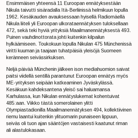
Ensimmäisen yhteensä 11 Euroopan ennätyksestään
Nikula taivutti sisäradalla Itä-Berliinissä helmikuun lopulla
1962. Kesäkauden avauksessaan hyisellä Radiomäellä
Nikula liiteli yli Euroopan ulkorataennätyksen tuloksellaan
472, sekä teki hyviä yrityksiä Maailmanennätyksestä 493.
Puinen vauhdinottorata johti kuitenkin kilpailun
hylkäämiseen. Toukokuun lopulla Nikulan 475 Münchenissä
viritti kuuman ja taajaan tuhatpäisiä yleisöjä Suomeen
keränneen seivässirkuksen.
Neljä päivää Münchenin jälkeen ison mediahuomion saivat
paitsi viidellä sentillä parantunut Euroopan ennätys myös
ME-yrityksen seipään katkeaminen Jyväskylässä.
Kesäkuun kahdeksantena yleisö sai haluamansa
Karhulassa, kun Nikulan ennätyslukemat kohentuivat
485:aan. Viikko tästä somerolainen ylitti
Olympiastadionilla Maailmanennätyksen 494, kollektiivinen
riemu laantui kuitenkin ylituomarin punaiseen lippuun,
seiväs oli tuon ajan sääntöjen vastaisesti kaatunut riman
ali alastulokasaan.