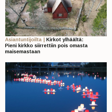
Asiantuntijoilta |
Kirkot ylhäältä:
Pieni kirkko siirrettiin pois omasta
maisemastaan