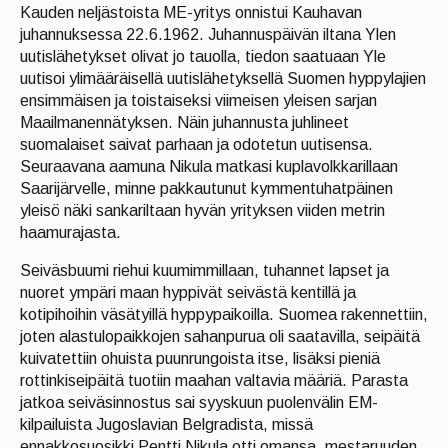
Kauden neljästoista ME-yritys onnistui Kauhavan
juhannuksessa 22.6.1962. Juhannuspäivän iltana Ylen
uutislähetykset olivat jo tauolla, tiedon saatuaan Yle
uutisoi ylimääräisellä uutislähetyksellä Suomen hyppylajien
ensimmäisen ja toistaiseksi viimeisen yleisen sarjan
Maailmanennätyksen. Näin juhannusta juhlineet
suomalaiset saivat parhaan ja odotetun uutisensa.
Seuraavana aamuna Nikula matkasi kuplavolkkarillaan
Saarijärvelle, minne pakkautunut kymmentuhatpäinen
yleisö näki sankariltaan hyvän yrityksen viiden metrin
haamurajasta.
Seiväsbuumi riehui kuumimmillaan, tuhannet lapset ja
nuoret ympäri maan hyppivät seivästä kentillä ja
kotipihoihin väsätyillä hyppypaikoilla. Suomea rakennettiin,
joten alastulopaikkojen sahanpurua oli saatavilla, seipäitä
kuivatettiin ohuista puunrungoista itse, lisäksi pieniä
rottinkiseipäitä tuotiin maahan valtavia määriä. Parasta
jatkoa seiväsinnostus sai syyskuun puolenvälin EM-
kilpailuista Jugoslavian Belgradista, missä
ennakkosuosikki Pentti Nikula otti omansa, mestaruuden