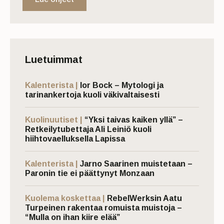
Luetuimmat
Kalenterista |
Ior Bock – Mytologi ja
tarinankertoja kuoli väkivaltaisesti
Kuolinuutiset |
“Yksi taivas kaiken yllä” –
Retkeilytubettaja Ali Leiniö kuoli
hiihtovaelluksella Lapissa
Kalenterista |
Jarno Saarinen muistetaan –
Paronin tie ei päättynyt Monzaan
Kuolema koskettaa |
RebelWerksin Aatu
Turpeinen rakentaa romuista muistoja –
“Mulla on ihan kiire elää”