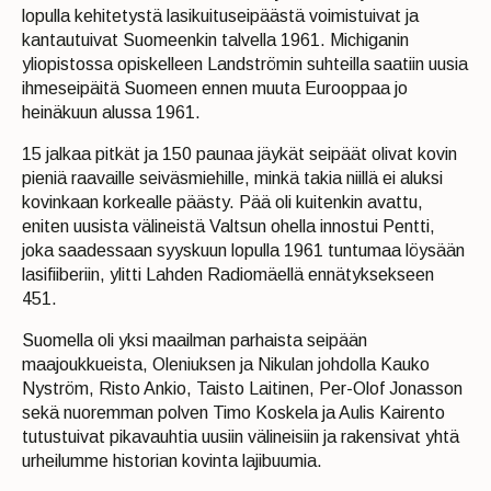
lopulla kehitetystä lasikuituseipäästä voimistuivat ja
kantautuivat Suomeenkin talvella 1961. Michiganin
yliopistossa opiskelleen Landströmin suhteilla saatiin uusia
ihmeseipäitä Suomeen ennen muuta Eurooppaa jo
heinäkuun alussa 1961.
15 jalkaa pitkät ja 150 paunaa jäykät seipäät olivat kovin
pieniä raavaille seiväsmiehille, minkä takia niillä ei aluksi
kovinkaan korkealle päästy. Pää oli kuitenkin avattu,
eniten uusista välineistä Valtsun ohella innostui Pentti,
joka saadessaan syyskuun lopulla 1961 tuntumaa löysään
lasifiiberiin, ylitti Lahden Radiomäellä ennätyksekseen
451.
Suomella oli yksi maailman parhaista seipään
maajoukkueista, Oleniuksen ja Nikulan johdolla Kauko
Nyström, Risto Ankio, Taisto Laitinen, Per-Olof Jonasson
sekä nuoremman polven Timo Koskela ja Aulis Kairento
tutustuivat pikavauhtia uusiin välineisiin ja rakensivat yhtä
urheilumme historian kovinta lajibuumia.