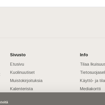
Sivusto
Info
Etusivu
Tilaa Ikuisu
Kuolinuutiset
Tietosuojase
t
Muistokirjoituksia
Käyttö- ja ti
Kalenterista
Mediakortti
Kuolema koskettaa
teitä