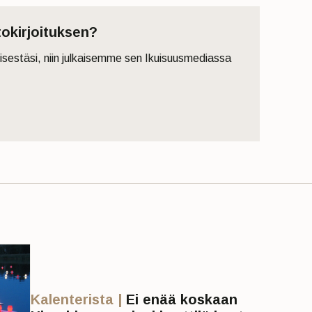
tokirjoituksen?
eisestäsi, niin julkaisemme sen Ikuisuusmediassa
Kalenterista |
Ei enää koskaan