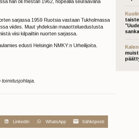
ssa hän oli mestari 1962, hopealla seuraavana
Kuoli
taist
rten sarjassa 1959 Ruotsia vastaan Tukholmassa
”Uude
udessa viides. Muut yhdeksän maaotteluedustusta
sanka
stä viisi kilpailtiin nuorten sarjassa.
ulamies edusti Helsingin NMKY:n Urheilijoita.
Kalen
muist
päätt
 toimitusjohtaja.
LinkedIn
WhatsApp
Sähköposti