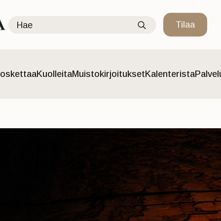
Search
Tilaa
for:
oskettaa
Kuolleita
Muistokirjoitukset
Kalenterista
Palve