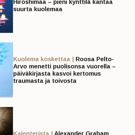
Hiroshimaa – pieni kynttilä kantaa
suurta kuolemaa
Kuolema koskettaa |
Roosa Pelto-
Arvo menetti puolisonsa vuorella –
päiväkirjasta kasvoi kertomus
traumasta ja toivosta
Kalenterista |
Alexander Graham