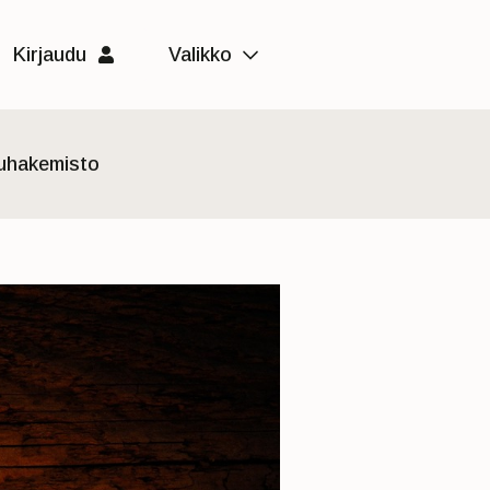
Kirjaudu
Valikko
luhakemisto