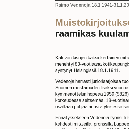
Raimo Vedenoja 18.1.1941-31.1.20
Muistokirjoitukse
raamikas kuula
Kalevan kisojen kaksinkertainen mit
menehtyi 83-vuotiaana kotikaupungi
syntynyt Helsingissä 18.1.1941.
Vedenoja harrasti juniorisarjoissa tu
Suomen mestaruuden lisäksi vuonna 
kymmenottelun hopeaa 1959 (5826), s
korkeudessa seitsemäs. 18-vuotiaa
osaltaan pohjaa nousta yleisessä sar
Ennätyksekseen Vedenoja työnsi tul
kahdesti mitaleilla; pronssilla Lapp