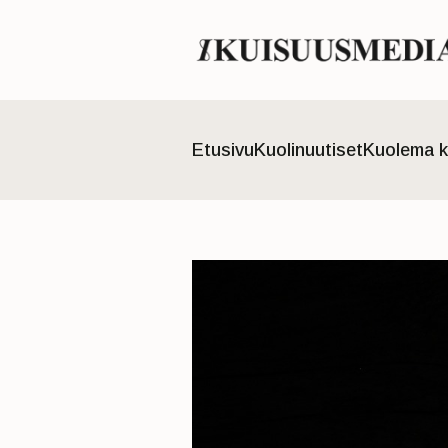
Etusivu
Kuolinuutiset
Kuolema k