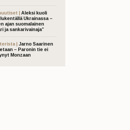
nuutiset |
Aleksi kuoli
elukentällä Ukrainassa –
n ajan suomalainen
ri ja sankarivainaja”
terista |
Jarno Saarinen
etaan – Paronin tie ei
ynyt Monzaan