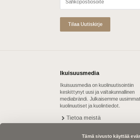
Tilaa Uutiskirje
Ikuisuusmedia
Ikuisuusmedia on kuolinuutisointiin
keskittynyt uusi ja valtakunnallinen
mediabrändi. Julkaisemme uusimma
kuolinuutiset ja kuolintiedot.
Tietoa meistä
Anna palautetta
Yhteystiedot
Tämä sivusto käyttää eväs