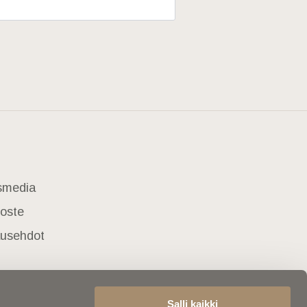
usmedia
loste
lausehdot
Salli kaikki