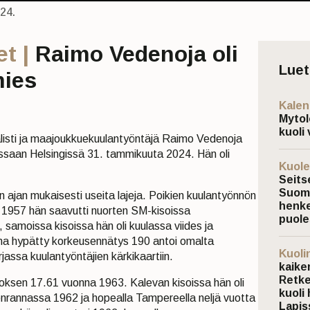
24.
t |
Raimo Vedenoja oli
Lue
mies
Kalen
Mytol
kuoli 
alisti ja maajoukkuekuulantyöntäjä Raimo Vedenoja
ssaan Helsingissä 31. tammikuuta 2024. Hän oli
Kuole
Seits
Suoma
on ajan mukaisesti useita lajeja. Poikien kuulantyönnön
henke
1957 hän saavutti nuorten SM-kisoissa
puole
amoissa kisoissa hän oli kuulassa viides ja
na hypätty korkeusennätys 190 antoi omalta
Kuoli
jassa kuulantyöntäjien kärkikaartiin.
kaiken
Retke
oksen 17.61 vuonna 1963. Kalevan kisoissa hän oli
kuoli 
eenrannassa 1962 ja hopealla Tampereella neljä vuotta
Lapis