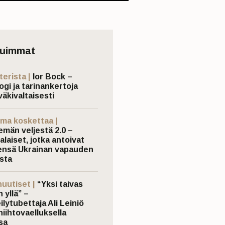
tuimmat
terista |
Ior Bock –
ogi ja tarinankertoja
väkivaltaisesti
ma koskettaa |
emän veljestä 2.0 –
laiset, jotka antoivat
nsä Ukrainan vapauden
sta
nuutiset |
“Yksi taivas
 yllä” –
ilytubettaja Ali Leiniö
hiihtovaelluksella
sa