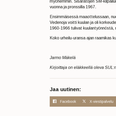
myöhemmin. Sisäratojen SM-kilpailui
vuonna ja pronssilla 1967.
Ensimmäisessä maaottelussaan, nuo
Vedenoja voitti kuulan ja oli korke
1960-1966 tulivat kuulantyönnöstä, nii
Koko urheilu-uransa ajan raamikas ku
Jarmo Mäkelä
Kirjoittaja on eläkkeellä oleva SUL:n
Jaa uutinen:
Facebook
X-viestipalvelu