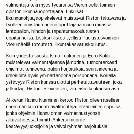
valmentaja teki myös työuransa Vierumäellä toimien
opiston liikunnanopettajana. Lukuisat
liikunnanohjaajaopiskelevat muistavat Riston taitavana ja
työlleen omistautuneena opettajana muun muassa
lentopallon, hiihdon ja tapahtumakoulutusten
oppitunneilta. Lisäksi Ristoa työllisti Puolustusvoimien
Vierumäellä toteutettu liikuntakasvatuskoulutus.
Kuin yhdestä suusta Ismo Toukonen ja Eero Kolila
muistelevat valmentajaansa jämptinä, tunnontarkasti
ohjelmat tehneenä, paljon harjoituksia seuranneena ja
urheilijoita hyvin ymmärtäneenä persoonana. Kolilalla
ystävyys Riston kanssa ulottui perhetuttavuuteen, joka
jatkui läpi Riston leskivuosien, viimeisiin kuukausiin asti.
Ahkeran Hannu Nurminen kertoo Riston olleen itselleen
enemmän kuin mentorivalmentaja, eräänlainen oppi-isä,
jonka ohjelmia Hannu oman valmennustyönsä
alkuvaiheessa toimitti Ahkeran nuorille
kestävyysjuoksijoille ja valvoi ryhmän harjoituksia.