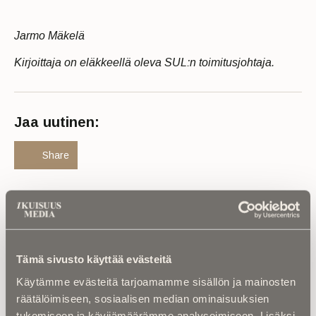
Jarmo Mäkelä
Kirjoittaja on eläkkeellä oleva SUL:n toimitusjohtaja.
Jaa uutinen:
Share
Haluatko julkaista
muistokirjoituksen?
Tämä sivusto käyttää evästeitä
Lähetä meille muistokirjoitus läheisestäsi, niin
Käytämme evästeitä tarjoamamme sisällön ja mainosten
julkaisemme sen Ikuisuusmediassa ilmaiseksi.
räätälöimiseen, sosiaalisen median ominaisuuksien
tukemiseen ja kävijämäärämme analysoimiseen. Lisäksi