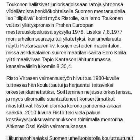
Toukonen hallitsivat juniorisarjoissaan ratoja yhteensä
viidellätoista henkilökohtaisella Suomen mestaruudella.
Iso ”tilipäivä” koitti myös Ristolle, kun Ismo Toukonen
valtasi yllätyspronssin Prahan Euroopan
mestaruuskilpailuissa syksyllä 1978. Lisäksi 7.8.1977
moni urheilun seuraaja tuli yllätetyksi, kun urheiluruutu
näytti Pietarsaaren kv. kisojen esteiden maaliintulon,
missä asikkalalainen suuren maatilan isäntä Eero Kolila
ylitti maaliviivan Tapio Kantasen lähituntumassa
kansainvälisiin lukemiin 8.30,4.
Risto Virtasen valmennustyön hiivuttua 1980-luvulle
tultaessa hän kouluttautui ja harjaantui taitavaksi
orkesteriklarinetistiksi. Soittaminen neljässä orkesterissa,
ja myös ulkomaille suuntautuneet konserttimatkat
rikastuttivat Riston elämää korona pandemia-aikaan
saakka. 2010-luvulla Risto teki vielä paluun
kestävyysjuoksuvalmennukseen toimimalla mentorina
Ahkeran Ossi Kekin valmennuksessa.
Liikunnanohjaajaksi Suomen urheiluopistolla kouluttautunut