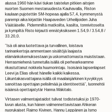
alussa 1960 hän kävi tiukan taistelun pitkien aitojen
nuorten Suomen mestaruudesta Kauhavalla, Riston
kaulaan pujotettiin SM-hopeaa ajalla 57,4, kymmenystä
parempi aika kirjattiin Haapaveden Urheilijoiden Juha
Väätäiselle. Pidemmiltä matkoilta, kasilta, tonnivitoselta
ja kympiltä Risto kirjautti ennätyksikseen 1.54,9 / 3.54,8 /
33.20,0.
”Isä oli aina luotettava ja turvallinen, loistava
tarinankertoja ammentaen sisältöjä laajasta
elämänkokemuksestaan ja uskomattomasta muististaan.
Herrasmiehenä tunnetulla isällä oli perhearkeamme
rikastuttanut nokkela huumorintaju. Isoisänä lapsenlapset
Leevi ja Elias olivat hänelle kaikki kaikessa.
Liikuntakasvattajana isällä oli maalaisjärkinen kyvykkyys
sanoittaa opettajan pelisilmää ja identiteettiä”, luonnehtii
isäänsä opettajatytär Hanna Mäkitalo.
Virtasen valmentajataidot tulivat todistetuiksi jo 1970-
luvun alusta, kun hänen valmennettavistaan Ahkeran
nuorukaiset Raimo Kivinen, Hannu Leppänen ja Ismo