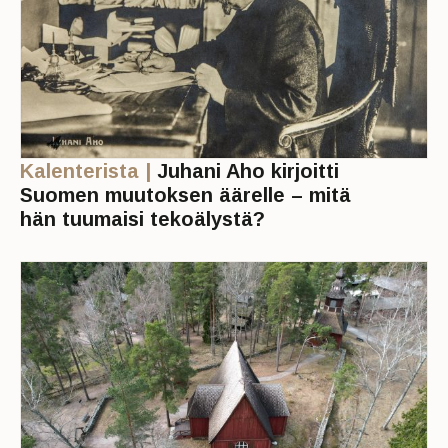
Kalenterista |
Juhani Aho kirjoitti
Suomen muutoksen äärelle – mitä
hän tuumaisi tekoälystä?