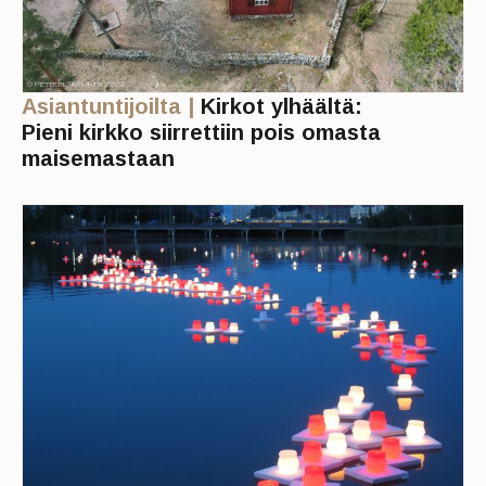
Asiantuntijoilta |
Kirkot ylhäältä:
Pieni kirkko siirrettiin pois omasta
maisemastaan