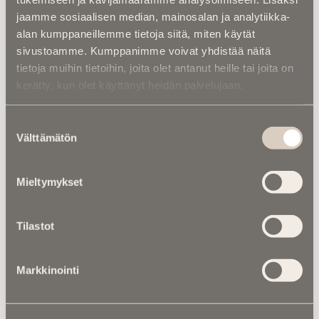
Lue ohjeet
jaamme sosiaalisen median, mainosalan ja analytiikka-
alan kumppaneillemme tietoja siitä, miten käytät
sivustoamme. Kumppanimme voivat yhdistää näitä
tietoja muihin tietoihin, joita olet antanut heille tai joita on
kerätty, kun olet käyttänyt heidän palvelujaan.
Luetuimmat
Suostumuksen
Kalenterista |
Ior Bock – Mytologi ja
Välttämätön
valinta
tarinankertoja kuoli väkivaltaisesti
Kuolinuutiset |
“Yksi taivas kaiken yllä” –
Mieltymykset
Retkeilytubettaja Ali Leiniö kuoli
hiihtovaelluksella Lapissa
Tilastot
Kalenterista |
Jarno Saarinen muistetaan –
Paronin tie ei päättynyt Monzaan
Markkinointi
Kuolema koskettaa |
RebelWerksin Aatu
Turpeinen rakentaa romuista muistoja –
“Mulla on ihan kiire elää”