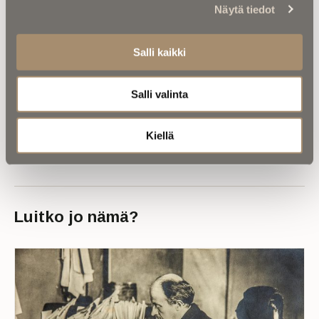
Näytä tiedot
Asiantuntijoilta |
IM selvitti: Miten
hautapaikka ”omistetaan”, ja miten
Salli kaikki
hallintaoikeus siirtyy vuosikymmenten
kuluessa?
Salli valinta
Kiellä
Luitko jo nämä?