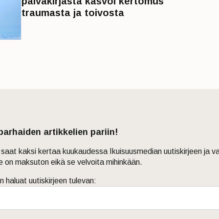
päiväkirjasta kasvoi kertomus
traumasta ja toivosta
 parhaiden artikkelien pariin!
in saat kaksi kertaa kuukaudessa Ikuisuusmedian uutiskirjeen ja v
je on maksuton eikä se velvoita mihinkään.
n haluat uutiskirjeen tulevan: