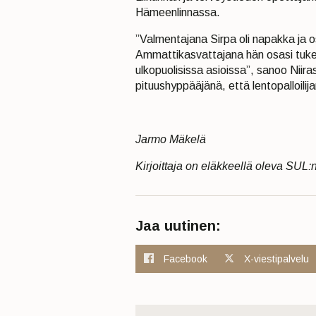
Hämeenlinnassa.
”Valmentajana Sirpa oli napakka ja 
Ammattikasvattajana hän osasi tukea 
ulkopuolisissa asioissa”, sanoo Nii
pituushyppääjänä, että lentopalloilij
Jarmo Mäkelä
Kirjoittaja on eläkkeellä oleva SUL:n
Jaa uutinen:
Facebook
X-viestipalvelu