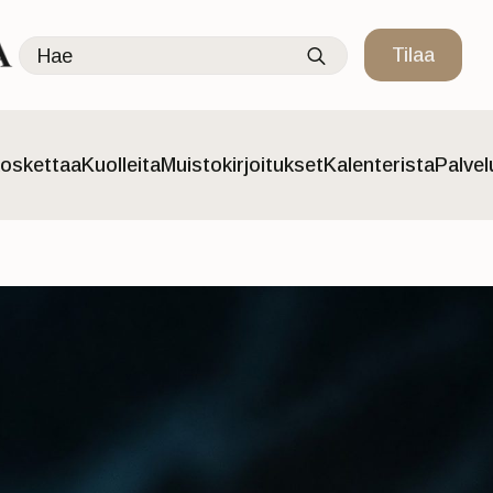
Search
Tilaa
for:
oskettaa
Kuolleita
Muistokirjoitukset
Kalenterista
Palve