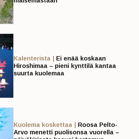
maisemastaan
Kalenterista |
Ei enää koskaan
Hiroshimaa – pieni kynttilä kantaa
suurta kuolemaa
Kuolema koskettaa |
Roosa Pelto-
Arvo menetti puolisonsa vuorella –