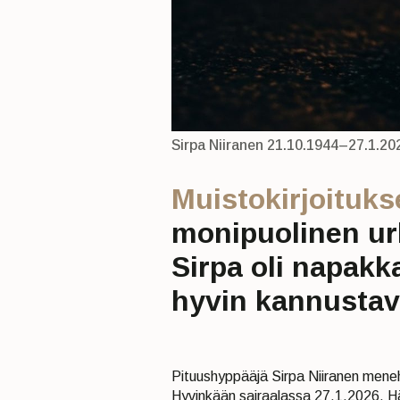
Sirpa Niiranen 21.10.1944–27.1.20
Muistokirjoitukse
monipuolinen urh
Sirpa oli napakk
hyvin kannustav
Pituushyppääjä Sirpa Niiranen mene
Hyvinkään sairaalassa 27.1.2026. Hä