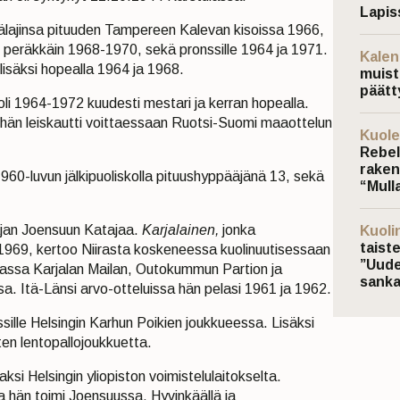
Lapis
päälajinsa pituuden Tampereen Kalevan kisoissa 1966,
 peräkkäin 1968-1970, sekä pronssille 1964 ja 1971.
Kalen
 lisäksi hopealla 1964 ja 1968.
muist
päätt
 oli 1964-1972 kuudesti mestari ja kerran hopealla.
hän leiskautti voittaessaan Ruotsi-Suomi maaottelun
Kuole
Rebel
raken
960-luvun jälkipuoliskolla pituushyppääjänä 13, sekä
“Mulla
 ajan Joensuun Katajaa.
Karjalainen,
jonka
Kuoli
taist
in 1969, kertoo Niirasta koskeneessa kuolinuutisessaan
”Uude
assa Karjalan Mailan, Outokummun Partion ja
sanka
sa. Itä-Länsi arvo-otteluissa hän pelasi 1961 ja 1962.
sille Helsingin Karhun Poikien joukkueessa. Lisäksi
en lentopallojoukkuetta.
ksi Helsingin yliopiston voimistelulaitokselta.
a hän toimi Joensuussa, Hyvinkäällä ja