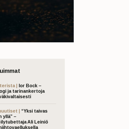
tuimmat
terista |
Ior Bock –
ogi ja tarinankertoja
väkivaltaisesti
nuutiset |
“Yksi taivas
 yllä” –
ilytubettaja Ali Leiniö
hiihtovaelluksella