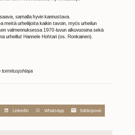
osaava, samalla hyvin kannustava.
meitä urheilijoita kaikin tavoin, myös urheilun
rasen valmennuksessa 1970-luvun alkuvuosina sekä
ana urheillut Hannele Hohtari (os. Ronkainen).
 toimitusjohtaja
LinkedIn
WhatsApp
Sähköposti