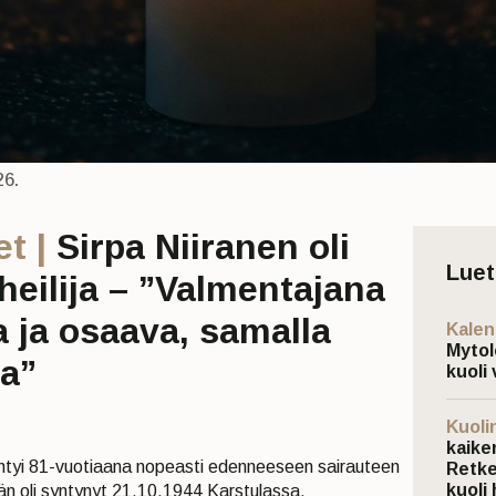
26.
t |
Sirpa Niiranen oli
Lue
eilija – ”Valmentajana
a ja osaava, samalla
Kalen
Mytol
a”
kuoli 
Kuoli
kaiken
htyi 81-vuotiaana nopeasti edenneeseen sairauteen
Retke
kuoli 
n oli syntynyt 21.10.1944 Karstulassa.