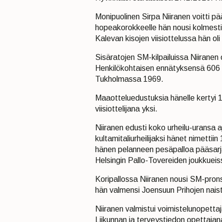
Monipuolinen Sirpa Niiranen voitti 
hopeakorokkeelle hän nousi kolmesti
Kalevan kisojen viisiottelussa hän oli
Sisäratojen SM-kilpailuissa Niiranen
Henkilökohtaisen ennätyksensä 606 
Tukholmassa 1969.
Maaotteluedustuksia hänelle kertyi 1
viisiottelijana yksi.
Niiranen edusti koko urheilu-uransa
kultamitaliurheilijaksi hänet nimetti
hänen pelanneen pesäpalloa pääsarj
Helsingin Pallo-Tovereiden joukkueis
Koripallossa Niiranen nousi SM-prons
hän valmensi Joensuun Prihojen naist
Niiranen valmistui voimistelunopettaja
Liikunnan ja terveystiedon opettajan