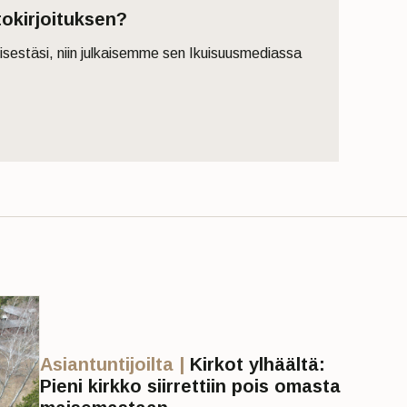
tokirjoituksen?
eisestäsi, niin julkaisemme sen Ikuisuusmediassa
Asiantuntijoilta |
Kirkot ylhäältä:
Pieni kirkko siirrettiin pois omasta