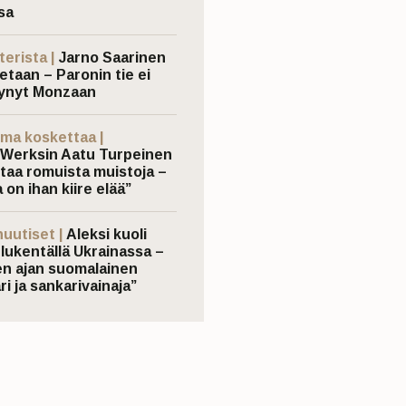
sa
terista |
Jarno Saarinen
etaan – Paronin tie ei
ynyt Monzaan
ma koskettaa |
Werksin Aatu Turpeinen
taa romuista muistoja –
 on ihan kiire elää”
nuutiset |
Aleksi kuoli
elukentällä Ukrainassa –
n ajan suomalainen
ri ja sankarivainaja”