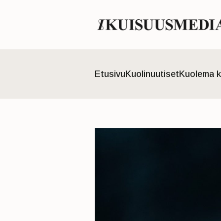
Etusivu
Kuolinuutiset
Kuolema k