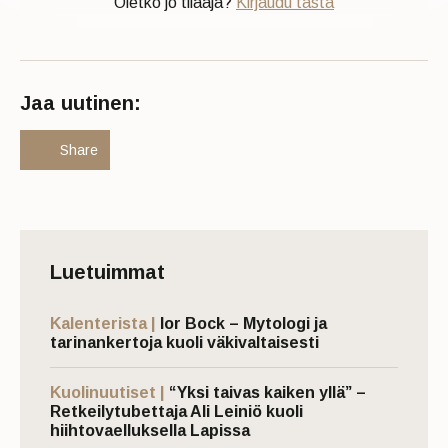
Oletko jo tilaaja?
Kirjaudu tästä
Jaa uutinen:
Share
Luetuimmat
Kalenterista |
Ior Bock – Mytologi ja
tarinankertoja kuoli väkivaltaisesti
Kuolinuutiset |
“Yksi taivas kaiken yllä” –
Retkeilytubettaja Ali Leiniö kuoli
hiihtovaelluksella Lapissa