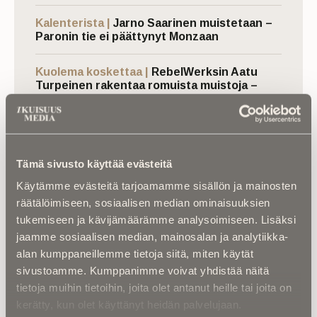
Kalenterista |
Jarno Saarinen muistetaan –
Paronin tie ei päättynyt Monzaan
Kuolema koskettaa |
RebelWerksin Aatu
Turpeinen rakentaa romuista muistoja –
“Mulla on ihan kiire elää”
Kuolinuutiset |
Aleksi kuoli taistelukentällä
Ukrainassa – ”Uuden ajan suomalainen
sankari ja sankarivainaja”
Tämä sivusto käyttää evästeitä
Käytämme evästeitä tarjoamamme sisällön ja mainosten
räätälöimiseen, sosiaalisen median ominaisuuksien
tukemiseen ja kävijämäärämme analysoimiseen. Lisäksi
jaamme sosiaalisen median, mainosalan ja analytiikka-
alan kumppaneillemme tietoja siitä, miten käytät
sivustoamme. Kumppanimme voivat yhdistää näitä
tietoja muihin tietoihin, joita olet antanut heille tai joita on
Luitko jo nämä?
kerätty, kun olet käyttänyt heidän palvelujaan.