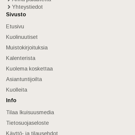
Yhteystiedot
Sivusto
Etusivu
Kuolinuutiset
Muistokirjoituksia
Kalenterista
Kuolema koskettaa
Asiantuntijoilta
Kuolleita
Info
Tilaa Ikuisuusmedia
Tietosuojaseloste
Käyttö- ja tilausehdot