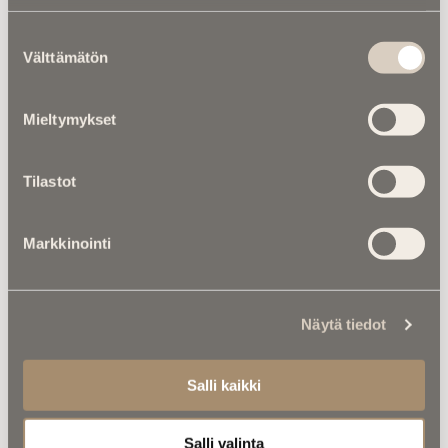
Suostumuksen
Välttämätön
valinta
Mieltymykset
Tilastot
Markkinointi
Kalenterista |
Ei enää koskaan
Näytä tiedot
Hiroshimaa – pieni kynttilä kantaa
suurta kuolemaa
Salli kaikki
Salli valinta