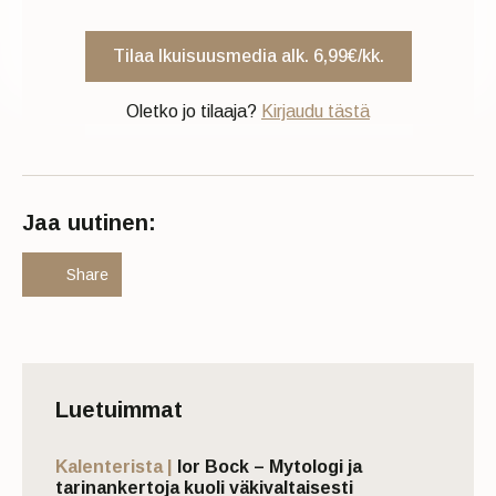
Tilaa Ikuisuusmedia alk. 6,99€/kk.
Oletko jo tilaaja?
Kirjaudu tästä
Jaa uutinen:
Share
Luetuimmat
Kalenterista |
Ior Bock – Mytologi ja
tarinankertoja kuoli väkivaltaisesti