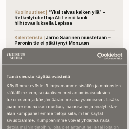
Kuolinuutiset |
“Yksi taivas kaiken yllä” –
Retkeilytubettaja Ali Leiniö kuoli
hiihtovaelluksella Lapissa
Kalenterista |
Jarno Saarinen muistetaan –
Paronin tie ei päättynyt Monzaan
Kuolema koskettaa |
RebelWerksin Aatu
Turpeinen rakentaa romuista muistoja –
“Mulla on ihan kiire elää”
Tämä sivusto käyttää evästeitä
Asiantuntijoilta |
IM selvitti: Miten
Käytämme evästeitä tarjoamamme sisällön ja mainosten
hautapaikka ”omistetaan”, ja miten
räätälöimiseen, sosiaalisen median ominaisuuksien
hallintaoikeus siirtyy vuosikymmenten
tukemiseen ja kävijämäärämme analysoimiseen. Lisäksi
kuluessa?
jaamme sosiaalisen median, mainosalan ja analytiikka-
alan kumppaneillemme tietoja siitä, miten käytät
sivustoamme. Kumppanimme voivat yhdistää näitä
tietoja muihin tietoihin, joita olet antanut heille tai joita on