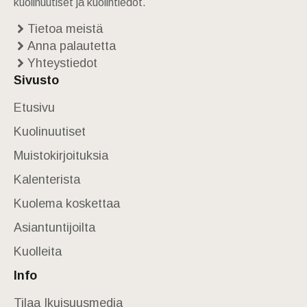
kuolinuutiset ja kuolintiedot.
Tietoa meistä
Anna palautetta
Yhteystiedot
Sivusto
Etusivu
Kuolinuutiset
Muistokirjoituksia
Kalenterista
Kuolema koskettaa
Asiantuntijoilta
Kuolleita
Info
Tilaa Ikuisuusmedia