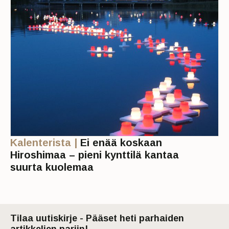
Kalenterista |
Ei enää koskaan
Hiroshimaa – pieni kynttilä kantaa
suurta kuolemaa
Tilaa uutiskirje - Pääset heti parhaiden
artikkelien pariin!