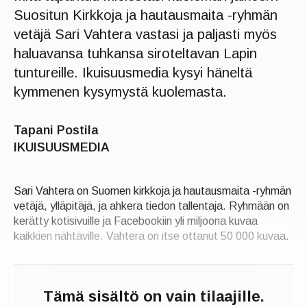
Suositun Kirkkoja ja hautausmaita -ryhmän
vetäjä Sari Vahtera vastasi ja paljasti myös
haluavansa tuhkansa siroteltavan Lapin
tuntureille. Ikuisuusmedia kysyi häneltä
kymmenen kysymystä kuolemasta.
Tapani Postila
IKUISUUSMEDIA
Sari Vahtera on Suomen kirkkoja ja hautausmaita -ryhmän
vetäjä, ylläpitäjä, ja ahkera tiedon tallentaja. Ryhmään on
kerätty kotisivuille ja Facebookiin yli miljoona kuvaa
kaikkien nähtäville. Vahtera on itse ottanut 50 000 kuvaa.
Tämä sisältö on vain tilaajille.