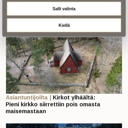
hän tuumaisi tekoälystä?
Salli valinta
Kiellä
Asiantuntijoilta |
Kirkot ylhäältä:
Pieni kirkko siirrettiin pois omasta
maisemastaan